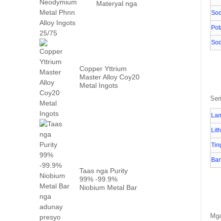
Materyal nga
Praseodymium
Sod
Neodymium
Pot
Metal Prn ...
Sod
Copper Yttrium
Master Alloy Coy20
Metal Ingots
Ser
Lan
Lit
Tin
Bar
Taas nga Purity
99% -99.9%
Niobium Metal Bar
nga adunay pabrika
...
Mga