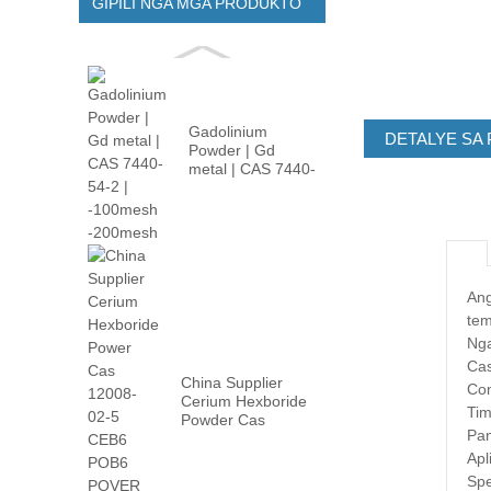
GIPILI NGA MGA PRODUKTO
Gadolinium
DETALYE SA
Powder | Gd
metal | CAS 7440-
54-2 | -100m ...
Ang
tem
Nga
Cas
China Supplier
Co
Cerium Hexboride
Tim
Powder Cas
Pan
12008-02 ...
Apl
Spe