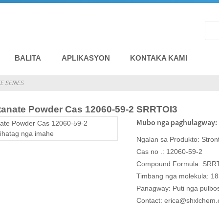
BALITA
APLIKASYON
KONTAKA KAMI
E SERIES
itanate Powder Cas 12060-59-2 SRRTOI3
Mubo nga paghulagway:
Ngalan sa Produkto: Stron
Cas no .: 12060-59-2
Compound Formula: SRR
Timbang nga molekula: 18
Panagway: Puti nga pulbo
Contact: erica@shxlchem