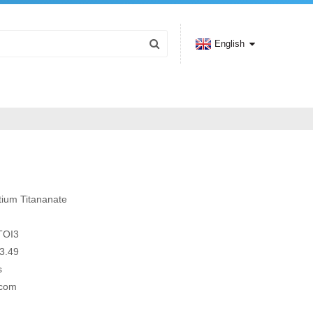
English
tium Titananate
TOI3
3.49
s
.com