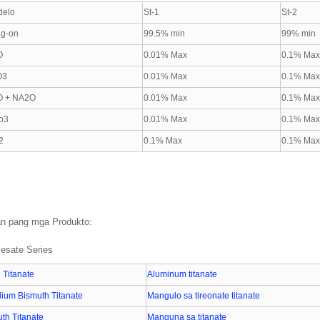
delo
St-1
St-2
ig-on
99.5% min
99% min
O
0.01% Max
0.1% Ma
O3
0.01% Max
0.1% Ma
O + NA2O
0.01% Max
0.1% Ma
o3
0.01% Max
0.1% Ma
2
0.1% Max
0.1% Ma
n pang mga Produkto:
iesate Series
n Titanate
Aluminum titanate
ium Bismuth Titanate
Mangulo sa tireonate titanate
uth Titanate
Manguna sa titanate