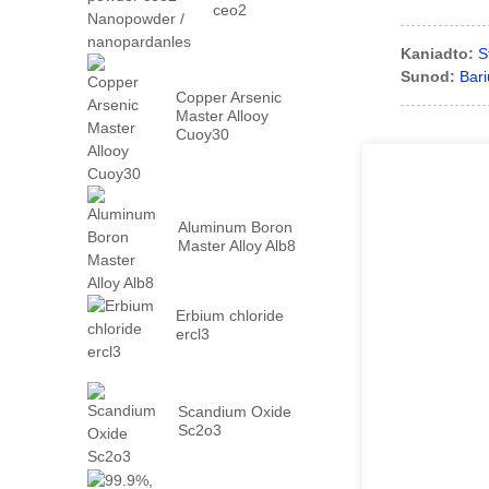
ceo2
Nanopowder /
nanopardanles
Kaniadto:
S
Sunod:
Bar
Copper Arsenic
Master Allooy
Cuoy30
Aluminum Boron
Master Alloy Alb8
Erbium chloride
ercl3
Scandium Oxide
Sc2o3