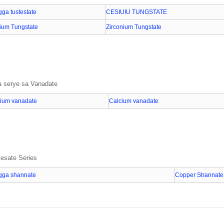
gga tustestate
CESIUIU TUNGSTATE
ium Tungstate
Zirconium Tungstate
 serye sa Vanadate
ium vanadate
Calcium vanadate
iesate Series
gga shannate
Copper Strannate