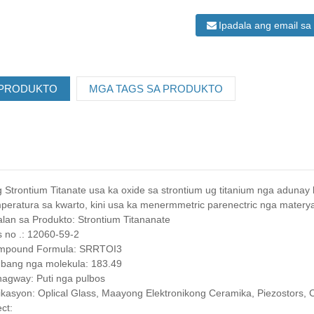
Ipadala ang email s
 PRODUKTO
MGA TAGS SA PRODUKTO
 Strontium Titanate usa ka oxide sa strontium ug titanium nga adunay
peratura sa kwarto, kini usa ka menermmetric parenectric nga materyal
lan sa Produkto: Strontium Titananate
 no .: 12060-59-2
mpound Formula: SRRTOI3
bang nga molekula: 183.49
agway: Puti nga pulbos
ikasyon: Oplical Glass, Maayong Elektronikong Ceramika, Piezostors, 
ct: