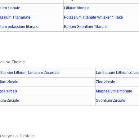
ium titanate
Lithium titanate
assium Titananate
Potassium Titanate Whisker / Flake
ium potassium titanate
Barium Strontium Titanate
ies sa Zirciate
thanum Lithium Tantalum Zirconate
Lanthanum Lithium Zirco
hium zircate
Zinc zircate
gga zircate
Magnesium zirconate
ium Zirciate
Strontium Zirciate
 serye sa Turstate