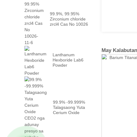
99.9%, 99.95%
Zirconium chloride
zrcl4 Cas No 10026
-...
May Kalabuta
Lanthanum
Hexboride Lab6
Powder
99.9% -99.999%
Talagsaong Yuta
Cerium Oxide
CEO2 nga
adunay tinuud ...