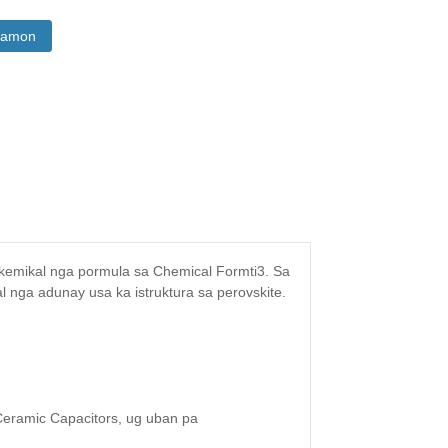
a amon
 kemikal nga pormula sa Chemical Formti3. Sa
 nga adunay usa ka istruktura sa perovskite.
Ceramic Capacitors, ug uban pa