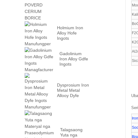
Mo
Kal
Bo
Holmium Iron
Alloy Hofe
F2
Ingots
K2
Manufungper
Al2
Gadolinium
Iron Alloy Gdfe
Sio
Ingots
Managfacturer
Dysprosium Iron
Metal Metal
Allooy Dyfe
Uba
Ingots
Manufungper
Ser
Iro
Sod
Talagsaong
Yuta nga
Bis