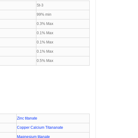
St-3
99% min
x
0.3% Max
x
0.1% Max
x
0.1% Max
x
0.1% Max
x
0.5% Max
Zinc titanate
Copper Calcium Titananate
Magnesium titanate