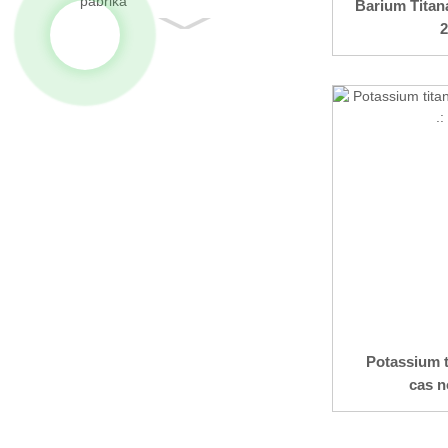
Barium Titan
2
Potassium t
cas no