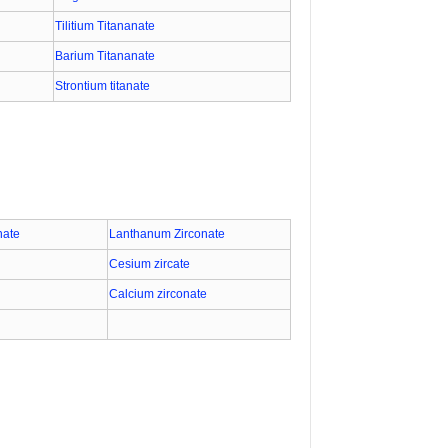
Tilitium Titananate
Barium Titananate
Strontium titanate
nate
Lanthanum Zirconate
Cesium zircate
Calcium zirconate