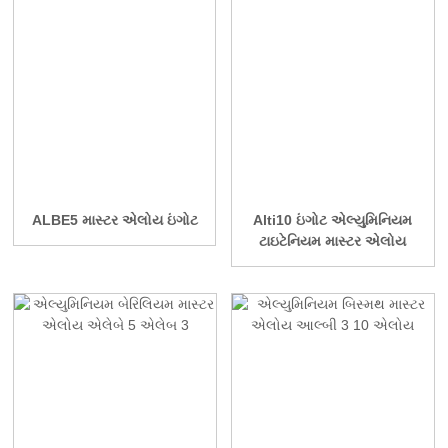
ALBE5 માસ્ટર એલોય ઇંગોટ
Alti10 ઇંગોટ એલ્યુમિનિયમ
ટાઇટેનિયમ માસ્ટર એલોય