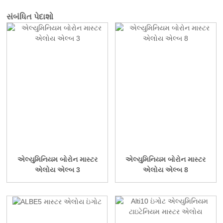
સંબંધિત પેદાશો
એલ્યુમિનિયમ બોરોન માસ્ટર
એલ્યુમિનિયમ બોરોન માસ્ટર
એલોય એલ્બ 3
એલોય એલ્બ 8