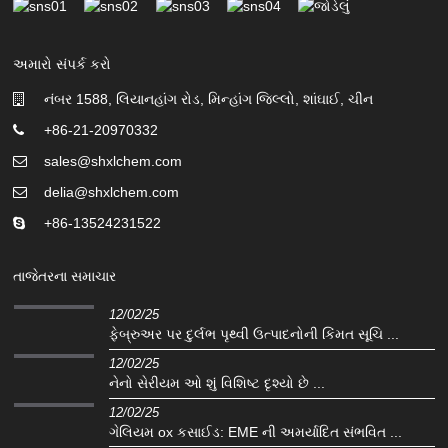
અમારો સંપર્ક કરો
નંબર 1588, લિયાનહાંગ રોડ, મિન્હાંગ જિલ્લો, શાંઘાઈ, ચીન
+86-21-20970332
sales@shxlchem.com
delia@shxlchem.com
+86-13524231522
તાજેતરના સમાચાર
12/02/25
ફેબ્રુઅર પર દુર્લભ પૃથ્વી ઉત્પાદનોની કિંમત સૂચિ ...
12/02/25
નેનો સેરીયમ ઓ શું વિશિષ્ટ દૃશ્યો છે ...
12/02/25
ગેલિયમ ox કસાઈડ: EME ની અમર્યાદિત સંભવિત ...