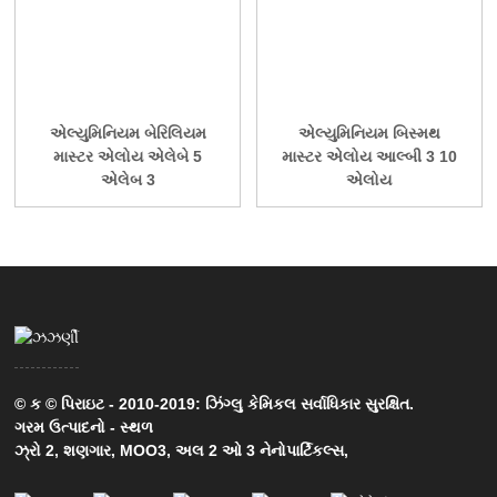
એલ્યુમિનિયમ બેરિલિયમ
એલ્યુમિનિયમ બિસ્મથ
માસ્ટર એલોય એલેબે 5
માસ્ટર એલોય આલ્બી 3 10
એલેબ 3
એલોય
© ક © પિરાઇટ - 2010-2019: ઝિંગ્લુ કેમિકલ સર્વાધિકાર સુરક્ષિત.
ગરમ ઉત્પાદનો
-
સ્થળ
ઝ્રો 2
,
શણગાર
,
MOO3
,
અલ 2 ઓ 3 નેનોપાર્ટિકલ્સ
,