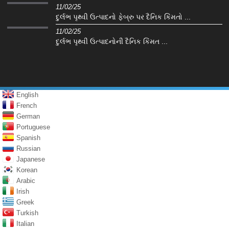
11/02/25
દુર્લભ પૃથ્વી ઉત્પાદનો ફેબ્રુ પર દૈનિક કિંમતો ...
11/02/25
દુર્લભ પૃથ્વી ઉત્પાદનોની દૈનિક કિંમત ...
English
French
German
Portuguese
Spanish
Russian
Japanese
Korean
Arabic
Irish
Greek
Turkish
Italian