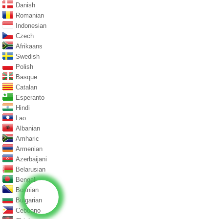
Danish
Romanian
Indonesian
Czech
Afrikaans
Swedish
Polish
Basque
Catalan
Esperanto
Hindi
Lao
Albanian
Amharic
Armenian
Azerbaijani
Belarusian
Bengali
Bosnian
Bulgarian
Cebuano