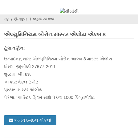
ધાતુની સલભવ
ઘર
ઉત્પાદન
એલ્યુમિનિયમ બોરોન માસ્ટર એલોય એલ્બ 8
ટૂંકા વર્ણન:
ઉત્પાદનનું નામ: એલ્યુમિનિયમ બોરોન આલ્બ 8 માસ્ટર એલોય
ધોરણ: જીબી/ટી 27677-2011
શુદ્ધતા: બી: 8%
આકાર: વેફલ ઇંગોટ
પ્રકાર: માસ્ટર એલોય
પેકેજ: પ્લાસ્ટિક ફિલ્મ સાથે પેકેજ 1000 કિગ્રા/પેલેટ
અમને ઇમેઇલ મોકલો