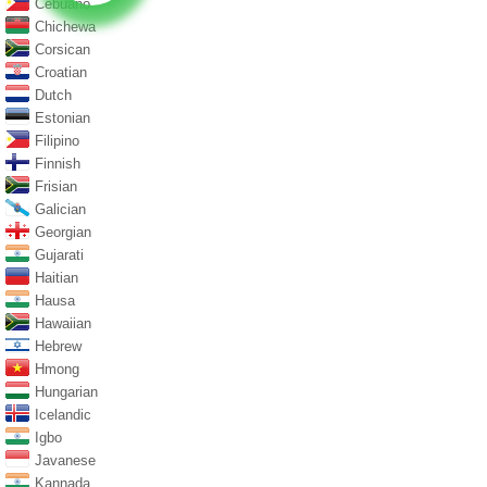
Cebuano
Chichewa
Corsican
Croatian
Dutch
Estonian
Filipino
Finnish
Frisian
Galician
Georgian
Gujarati
Haitian
Hausa
Hawaiian
Hebrew
Hmong
Hungarian
Icelandic
Igbo
Javanese
Kannada