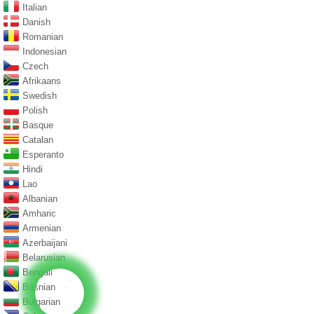
Italian
Danish
Romanian
Indonesian
Czech
Afrikaans
Swedish
Polish
Basque
Catalan
Esperanto
Hindi
Lao
Albanian
Amharic
Armenian
Azerbaijani
Belarusian
Bengali
Bosnian
Bulgarian