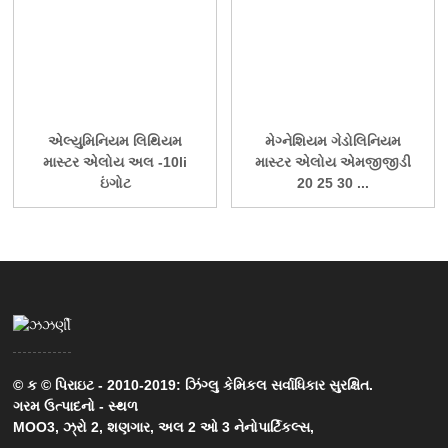
એલ્યુમિનિયમ લિથિયમ
મેગ્નેશિયમ ગેડોલિનિયમ
માસ્ટર એલોય અલ -10li
માસ્ટર એલોય એમજીજીડી
ઇંગોટ
20 25 30 ...
© ક © પિરાઇટ - 2010-2019: ઝિંગ્લુ કેમિકલ સર્વાધિકાર સુરક્ષિત.
ગરમ ઉત્પાદનો
-
સ્થળ
MOO3
,
ઝ્રો 2
,
શણગાર
,
અલ 2 ઓ 3 નેનોપાર્ટિકલ્સ
,