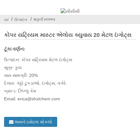
ધાતુની સલભવ
ઘર
ઉત્પાદન
કોપર યટ્રિયમ માસ્ટર એલોય ક્યુવાય 20 મેટલ ઇંગોટ્સ
ટૂંકા વર્ણન:
ઉત્પાદન: કોપર યટ્રિયમ મેટલ ઇંગોટ્સ
સૂત્ર: કુય
વાય સામગ્રી: 20%
દેખાવ: ગઠ્ઠો ટુકડાઓ, ઇંગોટ્સ, વગેરે.
બ્રાન્ડ: ઝિંગ્લુ કેમ
Email: erica@shxlchem.com
અમને ઇમેઇલ મોકલો