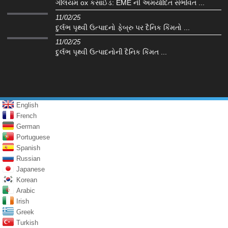
ગેલિયમ ox કસાઈડ: EME ની અમર્યાદિત સંભવિત ...
11/02/25
દુર્લભ પૃથ્વી ઉત્પાદનો ફેબ્રુ પર દૈનિક કિંમતો ...
11/02/25
દુર્લભ પૃથ્વી ઉત્પાદનોની દૈનિક કિંમત ...
English
French
German
Portuguese
Spanish
Russian
Japanese
Korean
Arabic
Irish
Greek
Turkish