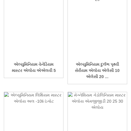
એલ્યુમિનિયમ વેનેડિયમ
એલ્યુમિનિયમ દુર્લભ પૃથ્વી
માસ્ટર એલોય એએલવી 5
સેરીયમ એલોય એલેસી 10
એલેસી 20 ...