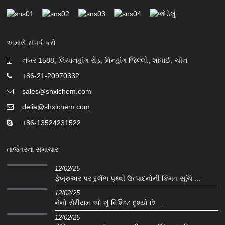
અમારો સંપર્ક કરો
નંબર 1588, લિયાનહાંગ રોડ, મિન્હાંગ જિલ્લો, શાંઘાઈ, ચીન
+86-21-20970332
sales@shxlchem.com
delia@shxlchem.com
+86-13524231522
તાજેતરના સમાચાર
12/02/25
ફેબ્રુઅર પર દુર્લભ પૃથ્વી ઉત્પાદનોની કિંમત સૂચિ ...
12/02/25
નેનો સેરીયમ ઓ શું વિશિષ્ટ દૃશ્યો છે ...
12/02/25