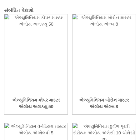
સંબંધિત પેદાશો
એલ્યુમિનિયમ કોપર માસ્ટર
એલ્યુમિનિયમ બોરોન માસ્ટર
એલોય અલક્યુ 50
એલોય એલ્બ 8