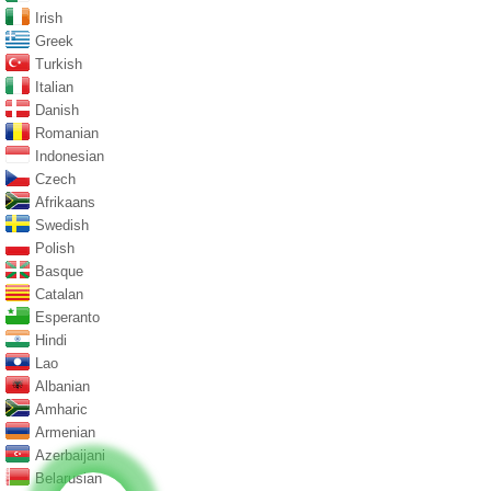
Irish
Greek
Turkish
Italian
Danish
Romanian
Indonesian
Czech
Afrikaans
Swedish
Polish
Basque
Catalan
Esperanto
Hindi
Lao
Albanian
Amharic
Armenian
Azerbaijani
Belarusian