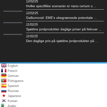
12/02/25
Hvilke specifikke scenarier er nano cerium o ...
12/02/25
Galliumoxid: EME's ubegrænsede potentiale ...
11/02/25
Sjældne jordprodukter daglige priser på februar ...
11/02/25
Den daglige pris på sjældne jordprodukter på ...
English
French
German
Portuguese
Spanish
Russian
Japanese
Korean
Arabic