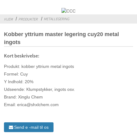
METALLEGERING
HJEM
PRODUKTER
Kobber yttrium master legering cuy20 metal
ingots
Kort beskrivelse:
Produkt: kobber yttrium metal ingots
Formel: Cuy
Y Indhold: 20%
Udseende: Klumpstykker, ingots osv.
Brand: Xinglu Chem
Email: erica@shxlchem.com
Send e -mail til os