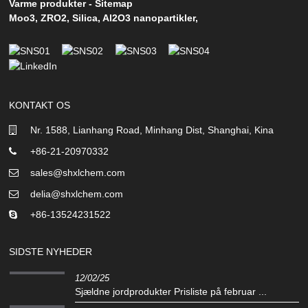
Varme produkter
-
Sitemap
Moo3
,
ZRO2
,
Silica
,
Al2O3 nanopartikler
,
KONTAKT OS
Nr. 1588, Lianhang Road, Minhang Dist, Shanghai, Kina
+86-21-20970332
sales@shxlchem.com
delia@shxlchem.com
+86-13524231522
SIDSTE NYHEDER
12/02/25
Sjældne jordprodukter Prisliste på februar ...