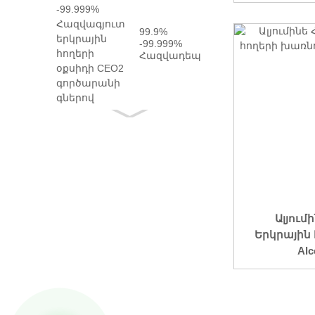
99.9%
-99.999%
Հազվադեպ
երկրային
հողերի
օքսիդի
CEO2
Փաստորեն
...
Ալյու
Երկրային
Alc