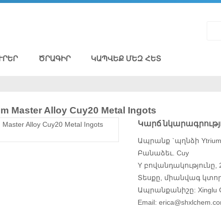
ՒՐԵՐ
ԾՐԱԳԻՐ
ԿԱՊՎԵՔ ՄԵԶ ՀԵՏ
m Master Alloy Cuy20 Metal Ingots
Կարճ նկարագրությո
Ապրանք `պղնձի Ytrium M
Բանաձեւ. Cuy
Y բովանդակությունը, 
Տեսքը, միանվագ կտորն
Ապրանքանիշը: Xinglu
Email: erica@shxlchem.c