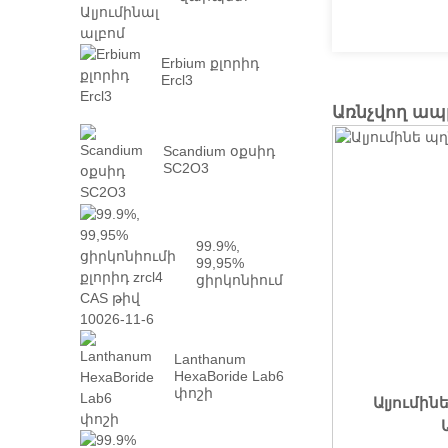
Ալյումինալ
ալբոմ
Erbium քլորիդ
Ercl3
Առնչվող ա
Scandium օքսիդ
SC2O3
99.9%,
99,95%
ցիրկոնիում
քլորիդ zrcl4
CAS թիվ
10026 -...
Lanthanum
HexaBoride Lab6
փոշի
Ալյումի