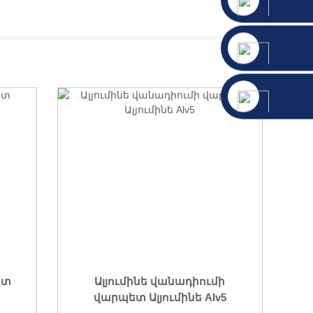
ետ
Ալյումինե վանադիումի
վարպետ Ալյումինե Alv5