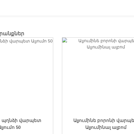
պրանքներ
նե պղնձի վարպետ
Ալյումինե բորոնի վարպ
Ալյումո 50
Ալյումինալ ալբոմ