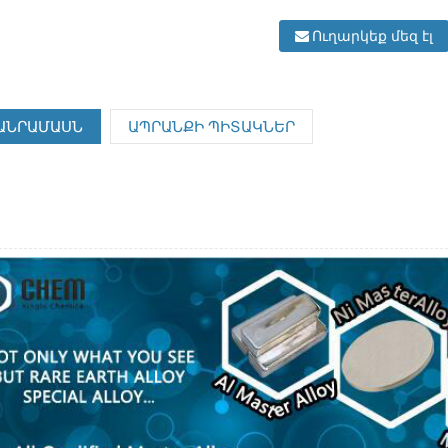
Ուղարկեք մեզ էլ
ԱՆՐԱՄԱՍՆ
ԱՊՐԱՆՔԻ ՊԻՏԱԿՆԵՐ