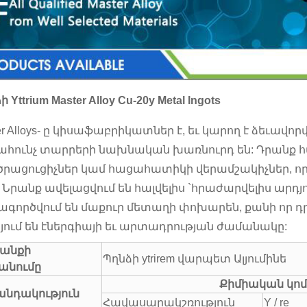
 Yttrium Master Alloy Cu-20y Metal Ingots
er Alloys- ը կիսաֆաբրիկատներ է, եւ կարող է ձեւավո
ահունչ տարրերի նախնական խառնուրդ են: Դրանք հ
րացուցիչներ կամ հացահատիկի վերամշակիչներ, որո
 Նրանք ավելացվում են հալվելիս `հրաժարվելիս արդյ
ագործվում են մաքուր մետաղի փոխարեն, քանի որ 
ում են էներգիայի եւ արտադրության ժամանակը:
անքի
Պղնձի ytrirem վարպետ Ալյումինե
անումը
Քիմիական կո
անդակություն
Հավասարակշռություն
Y / re