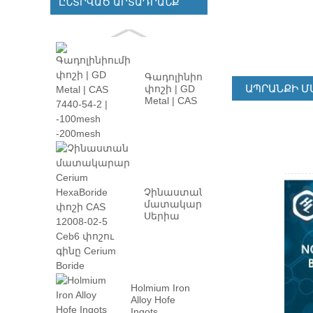
ԸՆՏՐՎԱԾ ԱՐՏԱԴՐԱՆՔ
Գադոլինիումի
ԱՊՐԱՆՔԻ Մ
փոշի | GD
Metal | CAS
7440-54-2 | -100
մ ...
Չինաստանի
մատակարար
Սերիա
Hexaboride
փոշի CAS
12008-02 ...
Holmium Iron
Alloy Hofe
Ingots