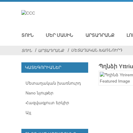
ՏՈՒՆ
ՄԵՐ ՄԱՍԻՆ
ԱՐՏԱԴՐԱՆՔ
ԼՈ
ՄԵՏԱՂԱԿԱՆ ԽԱՌՆՈՒՐԴ
ՏՈՒՆ
ԱՐՏԱԴՐԱՆՔ
Պղնձի Yttriu
ԿԱՏԵԳՈՐԻԱՆԵՐ
Մետաղական խառնուրդ
Nano նյութեր
Հազվագյուտ երկիր
Այլ