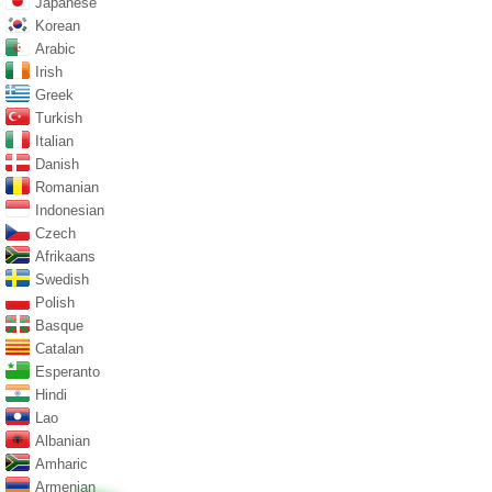
Japanese
Korean
Arabic
Irish
Greek
Turkish
Italian
Danish
Romanian
Indonesian
Czech
Afrikaans
Swedish
Polish
Basque
Catalan
Esperanto
Hindi
Lao
Albanian
Amharic
Armenian