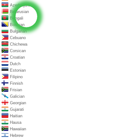
Azerbaijani
Belarusian
Bengali
Bosnian
Bulgarian
Cebuano
Chichewa
Corsican
Croatian
Dutch
Estonian
Filipino
Finnish
Frisian
Galician
Georgian
Gujarati
Haitian
Hausa
Hawaiian
Hebrew