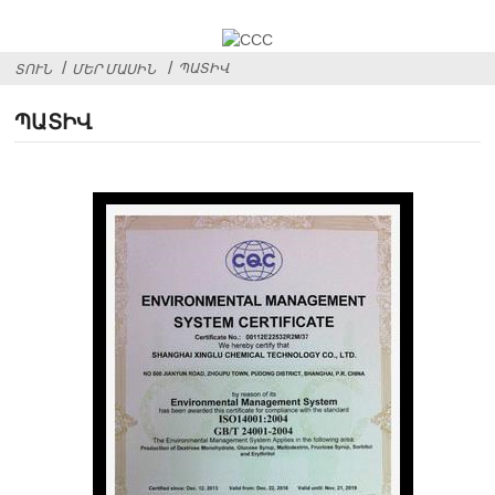
ՊԱՏԻՎ
ՏՈՒՆ
ՄԵՐ ՄԱՍԻՆ
ՊԱՏԻՎ