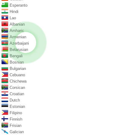
Esperanto
Hindi
Lao
Albanian
Amharic
Armenian
Azerbaijani
Belarusian
Bengali
Bosnian
Bulgarian
Cebuano
Chichewa
Corsican
Croatian
Dutch
Estonian
Filipino
Finnish
Frisian
Galician