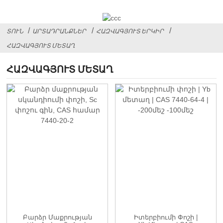
ՏՈՒՆ
ԱՐՏԱԴՐԱՆՔՆԵՐ
ՀԱԶՎԱԳՅՈՒՏ ԵՐԿԻՐ
ՀԱԶՎԱԳՅՈՒՏ ՄԵՏԱՂ
ՀԱԶՎԱԳՅՈՒՏ ՄԵՏԱՂ
Բարձր Մաքրության
Իտերբիումի Փոշի |