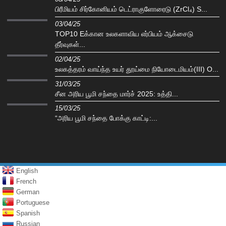
பிரீமியம் சிர்கோனியம் டெட்ராகுளோரைடு (ZrCl₄) S...
03/04/25
TOP10 Eக்கான உலகளாவிய எர்பியம் ஆக்சைடு
தீர்வுகள்...
02/04/25
உலகத்தரம் வாய்ந்த உயர் தூய்மை நியோடைமியம்(III) O...
31/03/25
சீன அரிய பூமி சந்தை மார்ச் 2025: உத்தி...
15/03/25
“அரிய பூமி சந்தை போக்கு காட்டி:...
English
French
German
Portuguese
Spanish
Russian