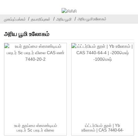
அரிய பூமி உலோகம்
முகப்புப் பக்கம்
தயாரிப்புகள்
அரிய பூமி
அரிய பூமி உலோகம்
உயர் தூய்மை ஸ்காண்டியம்
ய்ட்டர்பியம் தூள் | Yb
பவுடர் Sc பவுடர் விலை
உலோகம் | CAS 7440-64-
CAS...
4 | -...