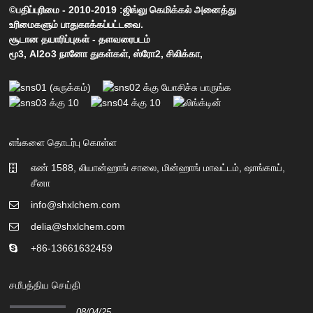
©பதிப்புரிமை - 2010-2019 :ஜிங்லு கெமிக்கல் அனைத்து
உரிமைகளும் பாதுகாக்கப்பட்டவை.
சூடான தயாரிப்புகள்
-
தளவரைபடம்
மூ3
,
Al2o3 நானோ துகள்கள்
,
ஸ்ரோ2
,
சிலிக்கா
,
எங்களை தொடர்பு கொள்ள
எண் 1588, லியான்ஹாங் சாலை, மின்ஹாங் மாவட்டம், ஷாங்காய்,
சீனா
info@shxlchem.com
delia@shxlchem.com
+86-13661632459
சமீபத்திய செய்தி
08/04/25