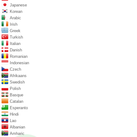
Japanese
Korean
Arabic
Irish
Greek
Turkish
Italian
Danish
Romanian
Indonesian
Czech
Afrikaans
Swedish
Polish
Basque
Catalan
Esperanto
Hindi
Lao
Albanian
Amharic