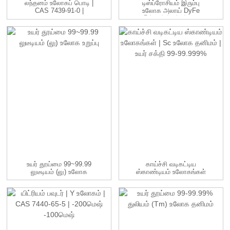
லந்தனம் உலோகப் பொடி |
டிஸ்ப்ரோசியம் இரும்பு
CAS 7439-91-0 |
உலோக அலாய் DyFe
-100மீ...
இங்காட்ஸ் உற்பத்தி...
உயர் தூய்மை 99~99.99
காய்ச்சி வடிகட்டிய
லுடீடியம் (லு) உலோக
ஸ்காண்டியம் உலோகங்கள்
உறுப்பு
| Sc உலோக உறுப்பு | ...