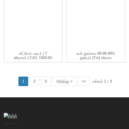
யிட்ரியம் பவுடர் | Y
உயர் தூய்மை 99-99.99%
உலோகம் | CAS 7440-65-
துலியம் (Tm) உலோக
5 | -200...
தனிமம்
1
2
3
அடுத்து >
>>
பக்கம் 1 / 3