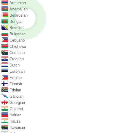
Armenian
Azerbaijani
Belarusian
Bengali
Bosnian
Bulgarian
Cebuano
Chichewa
Corsican
Croatian
Dutch
Estonian
Filipino
Finnish
Frisian
Galician
Georgian
Gujarati
Haitian
Hausa
Hawaiian