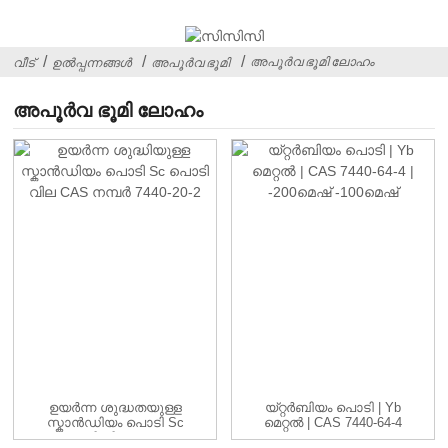
അപൂർവ ഭൂമി ലോഹം
വീട്
ഉൽപ്പന്നങ്ങൾ
അപൂർവ ഭൂമി
അപൂർവ ഭൂമി ലോഹം
ഉയർന്ന ശുദ്ധതയുള്ള
യ്റ്റർബിയം പൊടി | Yb
സ്കാൻഡിയം പൊടി Sc
മെറ്റൽ | CAS 7440-64-4
പൊടി വില CAS...
| -...