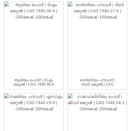
തുലിയം പൊടി | ടിഎം
ടെർബിയം പൗഡർ |
മെറ്റൽ | CAS 7440-30-4
ടിബി മെറ്റൽ | CAS
| -20...
7440-27-9 | -20...