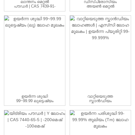
ലാന്തനം മെറ്റൽ
ഡിസ്പ്രോസിയം
പൗഡർ | CAS 7439-91-
അയൺ മെറ്റൽ
0 | -100മീ...
അലോയ് ഡൈഫെ
ഇങ്കോട്ട്സ്
മാനുഫാക്...
ഉയർന്ന ശുദ്ധി
വാറ്റിയെടുത്ത
99~99.99 ലുട്ടെഷ്യം
സ്കാൻഡിയം
(ലു) ലോഹ മൂലകം
ലോഹങ്ങൾ | Sc
ലോഹ മൂലകം | ...