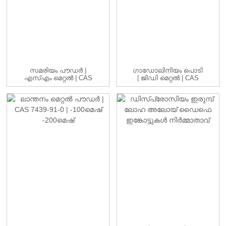
സമരിയം പൗഡർ |
ഗാഡോലിനിയം പൊടി
എസ്എം മെറ്റൽ | CAS
| ജിഡി മെറ്റൽ | CAS
7440-19-9 | -1...
7440-54-2 | ...