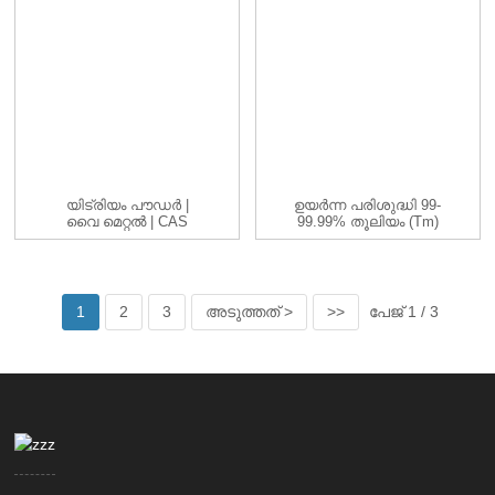
യിട്രിയം പൗഡർ |
ഉയർന്ന പരിശുദ്ധി 99-
വൈ മെറ്റൽ | CAS
99.99% തൂലിയം (Tm)
7440-65-5 | -200...
ലോഹ മൂലകം
1
2
3
അടുത്തത് >
>>
പേജ് 1 / 3