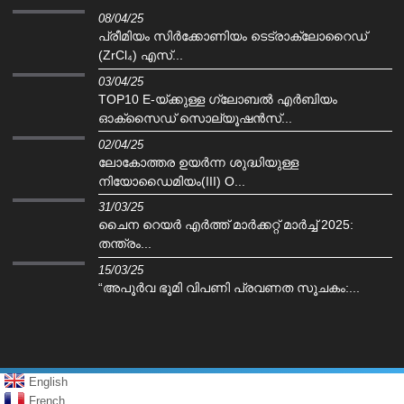
08/04/25
പ്രീമിയം സിർക്കോണിയം ടെട്രാക്ലോറൈഡ്
(ZrCl₄) എസ്...
03/04/25
TOP10 E-യ്‌ക്കുള്ള ഗ്ലോബൽ എർബിയം
ഓക്‌സൈഡ് സൊല്യൂഷൻസ്...
02/04/25
ലോകോത്തര ഉയർന്ന ശുദ്ധിയുള്ള
നിയോഡൈമിയം(III) O...
31/03/25
ചൈന റെയർ എർത്ത് മാർക്കറ്റ് മാർച്ച് 2025:
തന്ത്രം...
15/03/25
“അപൂർവ ഭൂമി വിപണി പ്രവണത സൂചകം:...
English
French