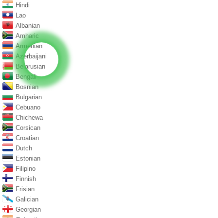
Hindi
Lao
Albanian
Amharic
Armenian
Azerbaijani
Belarusian
Bengali
Bosnian
Bulgarian
Cebuano
Chichewa
Corsican
Croatian
Dutch
Estonian
Filipino
Finnish
Frisian
Galician
Georgian