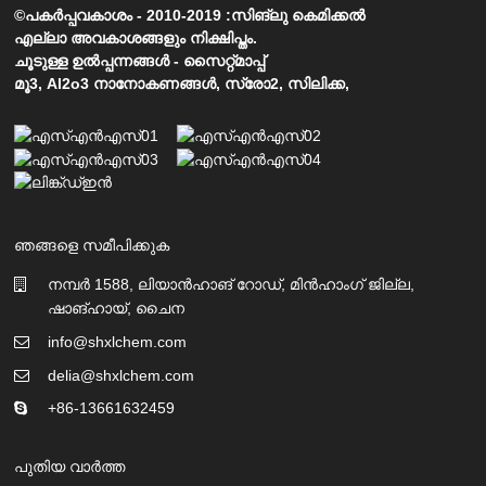
©പകർപ്പവകാശം - 2010-2019 :സിങ്ലു കെമിക്കൽ
എല്ലാ അവകാശങ്ങളും നിക്ഷിപ്തം.
ചൂടുള്ള ഉൽപ്പന്നങ്ങൾ
-
സൈറ്റ്മാപ്പ്
മൂ3
,
Al2o3 നാനോകണങ്ങൾ
,
സ്രോ2
,
സിലിക്ക
,
ഞങ്ങളെ സമീപിക്കുക
നമ്പർ 1588, ലിയാൻഹാങ് റോഡ്, മിൻഹാംഗ് ജില്ല,
ഷാങ്ഹായ്, ചൈന
info@shxlchem.com
delia@shxlchem.com
+86-13661632459
പുതിയ വാർത്ത