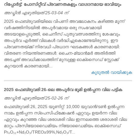
റിപ്പോർട്ട്: പോസിറ്റീവ് പ്രവണതകളും വാഗ്ദാനമായ ഭാവിയും
അഡ്മിൻ എഴുതിയത് 25-03-04 ന്
2025 ഫെബ്രുവരിയിലെ വിപണി അവലോകനം കഴിഞ്ഞ മൂന്ന്
വർഷത്തിനിടയിൽ അപൂർവമായ ഒരു സംഭവമായി
അടയാളപ്പെടുത്തി, ചൈനീസ് പുതുവത്സരത്തിനു ശേഷവും
അപൂർവ എർത്ത് വിലകൾ വർദ്ധിച്ചുകൊണ്ടേയിരുന്നു. ഈ
പ്രവണതയ്ക്ക് നിരവധി പ്രധാന ഘടകങ്ങൾ കാരണമായി:
വിതരണ നിയന്ത്രണങ്ങൾ: ചൈന-മ്യാൻമർ അതിർത്തി
അടച്ചത് അവധിക്കാലത്തിന് മുമ്പുള്ള ഓക്സൈഡ് സ്റ്റോക്ക്
കുറയാൻ കാരണമായി...
കൂടുതൽ വായിക്കുക
2025 ഫെബ്രുവരി 26-ലെ അപൂർവ ഭൂമി ഉൽപ്പന്ന വില പട്ടിക
അഡ്മിൻ എഴുതിയത് 25-02-26 ന്
ഫെബ്രുവരി 26, 2025 യൂണിറ്റ്: 10,000 യുവാൻ/ടൺ ഉൽപ്പന്ന
നാമം ഉൽപ്പന്ന സ്പെസിഫിക്കേഷൻ ഏറ്റവും ഉയർന്ന വില
ഏറ്റവും കുറഞ്ഞ വില ശരാശരി വില ഇന്നലത്തെ ശരാശരി വില
മാറ്റം പ്രസിയോഡൈമിയം നിയോഡൈമിയം ഓക്സൈഡ്
Pr₆O₁₁+Nd₂O₃/TREO≥99%,Nd₂O₃/T...