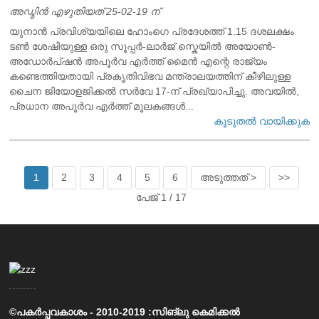
അഡ്മിൻ എഴുതിയത് 25-02-19 ന്
യുനാൻ പ്രവിശ്യയിലെ ഹോംഗെ പ്രദേശത്ത് 1.15 ദശലക്ഷം
ടൺ ശേഷിയുള്ള ഒരു സൂപ്പർ-ലാർജ് സ്കെയിൽ അയോൺ-
അഡോർപ്ഷൻ അപൂർവ എർത്ത് മൈൻ എന്റെ രാജ്യം
കണ്ടെത്തിയതായി പ്രകൃതിവിഭവ മന്ത്രാലയത്തിന് കീഴിലുള്ള
ചൈന ജിയോളജിക്കൽ സർവേ 17-ന് പ്രഖ്യാപിച്ചു. അവയിൽ,
പ്രധാന അപൂർവ എർത്ത് മൂലകങ്ങൾ...
കൂടുതൽ വായിക്കുക
1
2
3
4
5
6
അടുത്തത് >
>>
പേജ് 1 / 17
©പകർപ്പവകാശം - 2010-2019 :സിങ്ലു കെമിക്കൽ