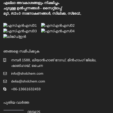
എല്ലാ അവകാശങ്ങളും നിക്ഷിപ്തം.
ചൂടുള്ള ഉൽപ്പന്നങ്ങൾ
-
സൈറ്റ്മാപ്പ്
മൂ3
,
Al2o3 നാനോകണങ്ങൾ
,
സിലിക്ക
,
സ്രോ2
,
ഞങ്ങളെ സമീപിക്കുക
നമ്പർ 1588, ലിയാൻഹാങ് റോഡ്, മിൻഹാംഗ് ജില്ല,
ഷാങ്ഹായ്, ചൈന
info@shxlchem.com
delia@shxlchem.com
+86-13661632459
പുതിയ വാർത്ത
08/04/25