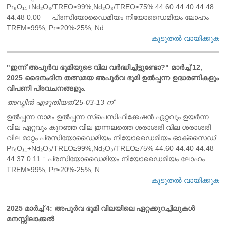
Pr₆O₁₁+Nd₂O₃/TREO≥99%,Nd₂O₃/TREO≥75% 44.60 44.40 44.48
44.48 0.00 — പ്രസിയോഡൈമിയം നിയോഡൈമിയം ലോഹം
TREM≥99%, Pr≥20%-25%, Nd...
കൂടുതൽ വായിക്കുക
"ഇന്ന് അപൂർവ ഭൂമിയുടെ വില വർദ്ധിച്ചിട്ടുണ്ടോ?" മാർച്ച് 12,
2025 ദൈനംദിന തത്സമയ അപൂർവ ഭൂമി ഉൽപ്പന്ന ഉദ്ധരണികളും
വിപണി പ്രവചനങ്ങളും.
അഡ്മിൻ എഴുതിയത് 25-03-13 ന്
ഉൽപ്പന്ന നാമം ഉൽപ്പന്ന സ്പെസിഫിക്കേഷൻ ഏറ്റവും ഉയർന്ന
വില ഏറ്റവും കുറഞ്ഞ വില ഇന്നലത്തെ ശരാശരി വില ശരാശരി
വില മാറ്റം പ്രസിയോഡൈമിയം നിയോഡൈമിയം ഓക്സൈഡ്
Pr₆O₁₁+Nd₂O₃/TREO≥99%,Nd₂O₃/TREO≥75% 44.60 44.40 44.48
44.37 0.11 ↑ പ്രസിയോഡൈമിയം നിയോഡൈമിയം ലോഹം
TREM≥99%, Pr≥20%-25%, N...
കൂടുതൽ വായിക്കുക
2025 മാർച്ച് 4: അപൂർവ ഭൂമി വിലയിലെ ഏറ്റക്കുറച്ചിലുകൾ
മനസ്സിലാക്കൽ