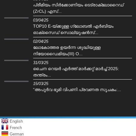
പ്രീമിയം സിർക്കോണിയം ടെട്രാക്ലോറൈഡ്
(ZrCl₄) എസ്...
03/04/25
TOP10 E-യ്‌ക്കുള്ള ഗ്ലോബൽ എർബിയം
ഓക്‌സൈഡ് സൊല്യൂഷൻസ്...
02/04/25
ലോകോത്തര ഉയർന്ന ശുദ്ധിയുള്ള
നിയോഡൈമിയം(III) O...
31/03/25
ചൈന റെയർ എർത്ത് മാർക്കറ്റ് മാർച്ച് 2025:
തന്ത്രം...
15/03/25
“അപൂർവ ഭൂമി വിപണി പ്രവണത സൂചകം:...
English
French
German