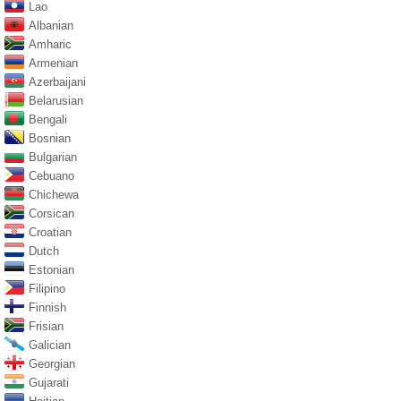
Lao
Albanian
Amharic
Armenian
Azerbaijani
Belarusian
Bengali
Bosnian
Bulgarian
Cebuano
Chichewa
Corsican
Croatian
Dutch
Estonian
Filipino
Finnish
Frisian
Galician
Georgian
Gujarati