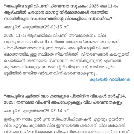
"അപൂർവ ഭൂമി വിപണി പ്രവണത സൂചകം: 2025 ലെ 11-ാം
ആഴ്ചയിൽ പ്രധാന മാഗ്നറ്റ് നിർമ്മാതാക്കൾ നടത്തിയ
സാന്ദ്രീകൃത സംഭരണത്തിന്റെ വിലകളിലെ സ്വാധീനം?"
അഡ്മിൻ എഴുതിയത് 25-03-15 ന്
2025, 11-ാം ആഴ്ചയിലെ വിപണി അവലോകനം: വില
വളർച്ചയോടെ വിപണി സ്ഥിരത: ആരോഗ്യകരമായ വിപണി
പ്രവർത്തനത്തോടെ, ഈ ആഴ്ച അപൂർവ ഭൂമി വിപണി
മൊത്തത്തിലുള്ള സ്ഥിരത നിലനിർത്തി. വിതരണക്കാർ കയറ്റുമതി
ചെയ്യാൻ ശക്തമായ സന്നദ്ധത കാണിക്കുന്നുണ്ട്, എന്നാൽ
കുറഞ്ഞ വിലയുള്ള ഇൻവെന്ററി വിരളമാണ്, ഇത് അപൂർവ
ഭൂമിയിൽ നേരിയ വർദ്ധനവിന് കാരണമാകുന്നു ...
കൂടുതൽ വായിക്കുക
“അപൂർവ എർത്ത് ലോഹങ്ങളുടെ പ്രതിദിന വിലകൾ മാർച്ച് 14,
2025: തത്സമയ വിപണി അപ്‌ഡേറ്റുകളും വില പ്രവണതകളും”
അഡ്മിൻ എഴുതിയത് 25-03-14 ന്
ഉൽപ്പന്ന നാമം ഉൽപ്പന്ന സ്പെസിഫിക്കേഷൻ ഏറ്റവും ഉയർന്ന
വില ഏറ്റവും കുറഞ്ഞ വില ഇന്നലത്തെ ശരാശരി വില ശരാശരി
വില മാറ്റം പ്രസിയോഡൈമിയം നിയോഡൈമിയം ഓക്സൈഡ്