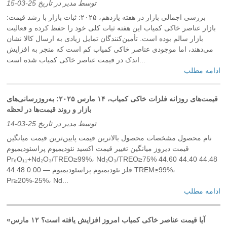
توسط مدیر در تاریخ 25-03-15
بررسی اجمالی بازار در هفته یازدهم، ۲۰۲۵: ثبات بازار با رشد قیمت:
بازار عناصر خاکی کمیاب این هفته ثبات کلی خود را حفظ کرده و فعالیت
بازار سالم بوده است. تأمین‌کنندگان تمایل زیادی به ارسال کالا نشان
می‌دهند، اما موجودی عناصر خاکی کمیاب کم است که منجر به افزایش
اندک در قیمت عناصر خاکی کمیاب شده است...
ادامه مطلب
قیمت‌های روزانه فلزات خاکی کمیاب، ۱۴ مارس ۲۰۲۵: به‌روزرسانی‌های
بازار و روند قیمت‌ها در لحظه
توسط مدیر در تاریخ 25-03-14
نام محصول مشخصات محصول بالاترین قیمت پایین‌ترین قیمت میانگین
قیمت دیروز میانگین تغییر قیمت اکسید نئودیمیوم پراسئودیمیوم
Pr₆O₁₁+Nd₂O₃/TREO≥99%، Nd₂O₃/TREO≥75% 44.60 44.40 44.48
44.48 0.00 — فلز نئودیمیوم پراسئودیمیوم TREM≥99%،
Pr≥20%-25%، Nd...
ادامه مطلب
«آیا قیمت عناصر خاکی کمیاب امروز افزایش یافته است؟ ۱۲ مارس