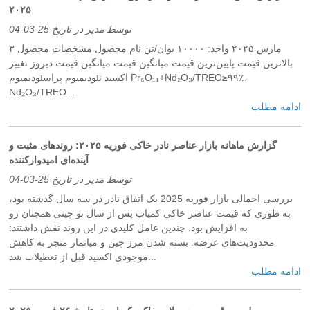
۲۰۲۵
توسط مدیر در تاریخ 25-03-04
۳ مارس ۲۰۲۵ واحد: ۱۰۰۰۰ یوان/تن نام محصول مشخصات محصول
بالاترین قیمت پایین‌ترین قیمت میانگین قیمت میانگین قیمت دیروز تغییر
اکسید نئودیمیوم پراسئودیمیوم Pr₆O₁₁+Nd₂O₃/TREO≥۹۹٪،
Nd₂O₃/TREO...
ادامه مطلب
گزارش ماهانه بازار عناصر نادر خاکی فوریه ۲۰۲۵: روندهای مثبت و
آینده‌ای امیدوارکننده
توسط مدیر در تاریخ 25-03-04
بررسی اجمالی بازار فوریه 2025 یک اتفاق نادر در سه سال گذشته بود،
به طوری که قیمت عناصر خاکی کمیاب پس از سال نو چینی همچنان رو
به افزایش بود. چندین عامل کلیدی در این روند نقش داشتند:
محدودیت‌های عرضه: بسته شدن مرز چین و میانمار منجر به کاهش
موجودی اکسید قبل از تعطیلات شد...
ادامه مطلب