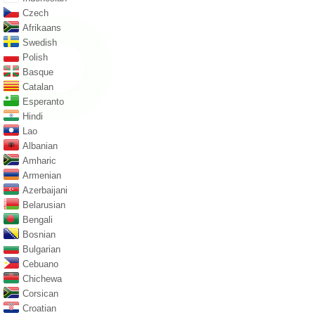
Czech
Afrikaans
Swedish
Polish
Basque
Catalan
Esperanto
Hindi
Lao
Albanian
Amharic
Armenian
Azerbaijani
Belarusian
Bengali
Bosnian
Bulgarian
Cebuano
Chichewa
Corsican
Croatian