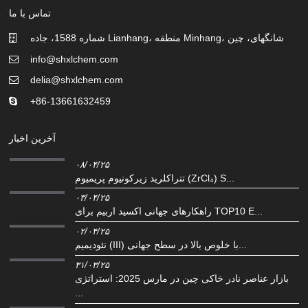
تماس با ما
شماره 1588، جاده Lianhang، منطقه Minhang، شانگهای، چین
info@shxlchem.com
delia@shxlchem.com
‎+86-13661632459‎
آخرین اخبار
۰۸/۰۴/۲۵
تتراکلرید زیرکونیوم پریمیوم (ZrCl₄) S...
۰۳/۰۴/۲۵
راهکارهای جهانی اکسید اربیم برای TOP10 E...
۰۲/۰۴/۲۵
نئودیمیم (III) با خلوص بالا در سطح جهانی...
۳۱/۰۳/۲۵
بازار عناصر نادر خاکی چین در مارس 2025: استراتژی
...