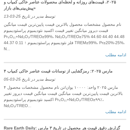
۲۰۲۵، قیمت‌های روزانه و لحظه‌ای محصولات عناصر خاکی کمیاب و
پیش‌بینی‌های بازار»
توسط مدیر در تاریخ 25-03-13
نام محصول مشخصات محصول بالاترین قیمت پایین‌ترین قیمت میانگین
قیمت دیروز میانگین تغییر قیمت اکسید نئودیمیوم پراسئودیمیوم
Pr₆O₁₁+Nd₂O₃/TREO≥99%، Nd₂O₃/TREO≥75% 44.60 44.40 44.48
44.37 0.11 ↑ فلز نئودیمیوم پراسئودیمیوم TREM≥99%، Pr≥20%-25%،
N...
ادامه مطلب
۴ مارس ۲۰۲۵: رمزگشایی از نوسانات قیمت عناصر خاکی کمیاب
توسط مدیر در تاریخ 25-03-05
۴ مارس ۲۰۲۵ واحد: ۱۰۰۰۰ یوان/تن نام محصول مشخصات محصول
بالاترین قیمت پایین‌ترین قیمت میانگین قیمت میانگین قیمت دیروز تغییر
اکسید نئودیمیوم پراسئودیمیوم Pr₆O₁₁+Nd₂O₃/TREO≥۹۹٪،
Nd₂O₃/TREO...
ادامه مطلب
Rare Earth Daily: گزارش دقیق قیمت هر محصول در تاریخ ۳ مارس