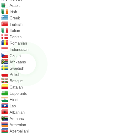
Arabic
Irish
Greek
Turkish
Italian
Danish
Romanian
Indonesian
Czech
Afrikaans
Swedish
Polish
Basque
Catalan
Esperanto
Hindi
Lao
Albanian
Amharic
Armenian
Azerbaijani