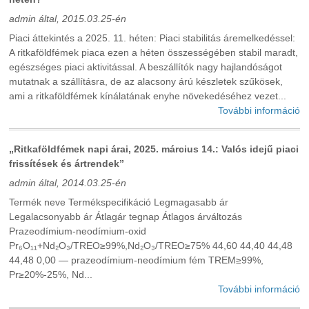
admin által, 2015.03.25-én
Piaci áttekintés a 2025. 11. héten: Piaci stabilitás áremelkedéssel:
A ritkaföldfémek piaca ezen a héten összességében stabil maradt,
egészséges piaci aktivitással. A beszállítók nagy hajlandóságot
mutatnak a szállításra, de az alacsony árú készletek szűkösek,
ami a ritkaföldfémek kínálatának enyhe növekedéséhez vezet...
További információ
„Ritkaföldfémek napi árai, 2025. március 14.: Valós idejű piaci
frissítések és ártrendek”
admin által, 2014.03.25-én
Termék neve Termékspecifikáció Legmagasabb ár
Legalacsonyabb ár Átlagár tegnap Átlagos árváltozás
Prazeodímium-neodímium-oxid
Pr₆O₁₁+Nd₂O₃/TREO≥99%,Nd₂O₃/TREO≥75% 44,60 44,40 44,48
44,48 0,00 — prazeodímium-neodímium fém TREM≥99%,
Pr≥20%-25%, Nd...
További információ