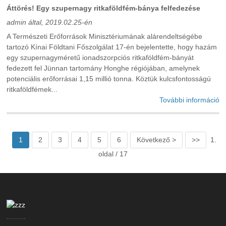
Áttörés! Egy szupernagy ritkaföldfém-bánya felfedezése
admin által, 2019.02.25-én
A Természeti Erőforrások Minisztériumának alárendeltségébe
tartozó Kínai Földtani Főszolgálat 17-én bejelentette, hogy hazám
egy szupernagyméretű ionadszorpciós ritkaföldfém-bányát
fedezett fel Jünnan tartomány Honghe régiójában, amelynek
potenciális erőforrásai 1,15 millió tonna. Köztük kulcsfontosságú
ritkaföldfémek...
További információ
1
2
3
4
5
6
Következő >
>>
1.
oldal / 17