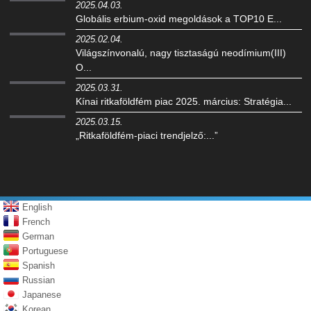
2025.04.03.
Globális erbium-oxid megoldások a TOP10 E...
2025.02.04.
Világszínvonalú, nagy tisztaságú neodímium(III)
O...
2025.03.31.
Kínai ritkaföldfém piac 2025. március: Stratégia...
2025.03.15.
„Ritkaföldfém-piaci trendjelző:...”
English
French
German
Portuguese
Spanish
Russian
Japanese
Korean