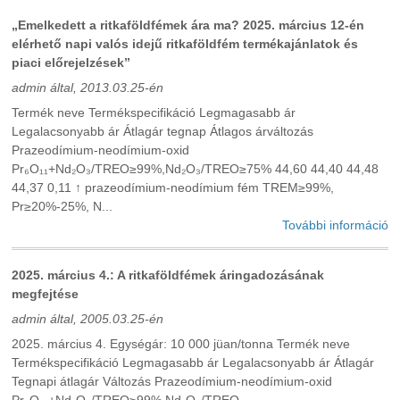
„Emelkedett a ritkaföldfémek ára ma? 2025. március 12-én
elérhető napi valós idejű ritkaföldfém termékajánlatok és
piaci előrejelzések”
admin által, 2013.03.25-én
Termék neve Termékspecifikáció Legmagasabb ár
Legalacsonyabb ár Átlagár tegnap Átlagos árváltozás
Prazeodímium-neodímium-oxid
Pr₆O₁₁+Nd₂O₃/TREO≥99%,Nd₂O₃/TREO≥75% 44,60 44,40 44,48
44,37 0,11 ↑ prazeodímium-neodímium fém TREM≥99%,
Pr≥20%-25%, N...
További információ
2025. március 4.: A ritkaföldfémek áringadozásának
megfejtése
admin által, 2005.03.25-én
2025. március 4. Egységár: 10 000 jüan/tonna Termék neve
Termékspecifikáció Legmagasabb ár Legalacsonyabb ár Átlagár
Tegnapi átlagár Változás Prazeodímium-neodímium-oxid
Pr₆O₁₁+Nd₂O₃/TREO≥99%,Nd₂O₃/TREO...