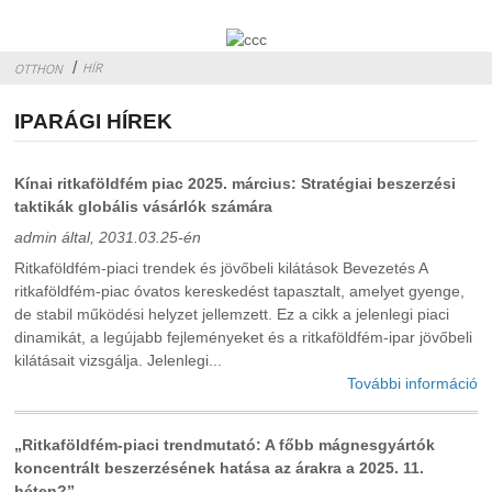
HÍR
OTTHON
IPARÁGI HÍREK
Kínai ritkaföldfém piac 2025. március: Stratégiai beszerzési
taktikák globális vásárlók számára
admin által, 2031.03.25-én
Ritkaföldfém-piaci trendek és jövőbeli kilátások Bevezetés A
ritkaföldfém-piac óvatos kereskedést tapasztalt, amelyet gyenge,
de stabil működési helyzet jellemzett. Ez a cikk a jelenlegi piaci
dinamikát, a legújabb fejleményeket és a ritkaföldfém-ipar jövőbeli
kilátásait vizsgálja. Jelenlegi...
További információ
„Ritkaföldfém-piaci trendmutató: A főbb mágnesgyártók
koncentrált beszerzésének hatása az árakra a 2025. 11.
héten?”