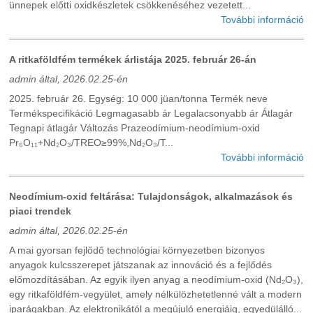
ünnepek előtti oxidkészletek csökkenéséhez vezetett...
További információ
A ritkaföldfém termékek árlistája 2025. február 26-án
admin által, 2026.02.25-én
2025. február 26. Egység: 10 000 jüan/tonna Termék neve
Termékspecifikáció Legmagasabb ár Legalacsonyabb ár Átlagár
Tegnapi átlagár Változás Prazeodímium-neodímium-oxid
Pr₆O₁₁+Nd₂O₃/TREO≥99%,Nd₂O₃/T...
További információ
Neodímium-oxid feltárása: Tulajdonságok, alkalmazások és
piaci trendek
admin által, 2026.02.25-én
A mai gyorsan fejlődő technológiai környezetben bizonyos
anyagok kulcsszerepet játszanak az innováció és a fejlődés
előmozdításában. Az egyik ilyen anyag a neodímium-oxid (Nd₂O₃),
egy ritkaföldfém-vegyület, amely nélkülözhetetlenné vált a modern
iparágakban. Az elektronikától a megújuló energiáig, egyedülálló...