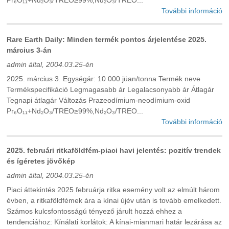
További információ
Rare Earth Daily: Minden termék pontos árjelentése 2025.
március 3-án
admin által, 2004.03.25-én
2025. március 3. Egységár: 10 000 jüan/tonna Termék neve
Termékspecifikáció Legmagasabb ár Legalacsonyabb ár Átlagár
Tegnapi átlagár Változás Prazeodímium-neodímium-oxid
Pr₆O₁₁+Nd₂O₃/TREO≥99%,Nd₂O₃/TREO...
További információ
2025. februári ritkaföldfém-piaci havi jelentés: pozitív trendek
és ígéretes jövőkép
admin által, 2004.03.25-én
Piaci áttekintés 2025 februárja ritka esemény volt az elmúlt három
évben, a ritkaföldfémek ára a kínai újév után is tovább emelkedett.
Számos kulcsfontosságú tényező járult hozzá ehhez a
tendenciához: Kínálati korlátok: A kínai-mianmari határ lezárása az