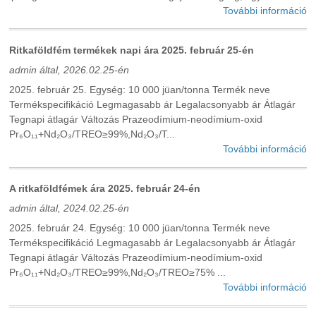
További információ
Ritkaföldfém termékek napi ára 2025. február 25-én
admin által, 2026.02.25-én
2025. február 25. Egység: 10 000 jüan/tonna Termék neve
Termékspecifikáció Legmagasabb ár Legalacsonyabb ár Átlagár
Tegnapi átlagár Változás Prazeodímium-neodímium-oxid
Pr₆O₁₁+Nd₂O₃/TREO≥99%,Nd₂O₃/T...
További információ
A ritkaföldfémek ára 2025. február 24-én
admin által, 2024.02.25-én
2025. február 24. Egység: 10 000 jüan/tonna Termék neve
Termékspecifikáció Legmagasabb ár Legalacsonyabb ár Átlagár
Tegnapi átlagár Változás Prazeodímium-neodímium-oxid
Pr₆O₁₁+Nd₂O₃/TREO≥99%,Nd₂O₃/TREO≥75% ...
További információ