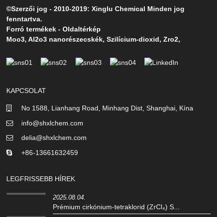
©Szerzői jog - 2010-2019: Xinglu Chemical Minden jog
fenntartva.
Forró termékek
-
Oldaltérkép
Moo3
,
Al2o3 nanorészecskék
,
Szilícium-dioxid
,
Zro2
,
KAPCSOLAT
No 1588, Lianhang Road, Minhang Dist, Shanghai, Kína
info@shxlchem.com
delia@shxlchem.com
+86-13661632459
LEGFRISSEBB HÍREK
2025.08.04.
Prémium cirkónium-tetraklorid (ZrCl₄) S...