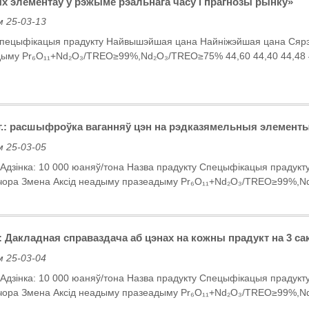
 элементаў у рэжыме рэальнага часу і прагнозы рынку»
 25-03-13
Спецыфікацыя прадукту Найвышэйшая цана Найніжэйшая цана Сярэ
ыму Pr₆O₁₁+Nd₂O₃/TREO≥99%,Nd₂O₃/TREO≥75% 44,60 44,40 44,48 
5 г.: расшыфроўка ваганняў цэн на рэдказямельныя элемент
 25-03-05
г. Адзінка: 10 000 юаняў/тона Назва прадукту Спецыфікацыя прад
чора Змена Аксід неадыму празеадыму Pr₆O₁₁+Nd₂O₃/TREO≥99%,Nd
y: Дакладная справаздача аб цэнах на кожны прадукт на 3 сака
 25-03-04
г. Адзінка: 10 000 юаняў/тона Назва прадукту Спецыфікацыя прад
чора Змена Аксід неадыму празеадыму Pr₆O₁₁+Nd₂O₃/TREO≥99%,Nd