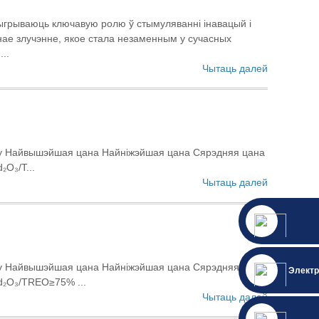
ыгрываюць ключавую ролю ў стымуляванні інавацый і
ьнае злучэнне, якое стала незаменным у сучасных
...
Чытаць далей
укту Найвышэйшая цана Найніжэйшая цана Сярэдняя цана
O₃/T...
Чытаць далей
укту Найвышэйшая цана Найніжэйшая цана Сярэдняя цана
Электр
d₂O₃/TREO≥75% ...
Чытаць далей