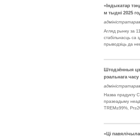
«Індыкатар тэн
м тыдні 2025 г
адміністратарам
Агляд рынку за 1
стабільнасць са 
прыводзіць да не
Штодзённыя цэн
рэальнага часу
адміністратарам
Назва прадукту 
празеадыму неад
TREM≥99%, Pr≥20
«Ці павялічыла