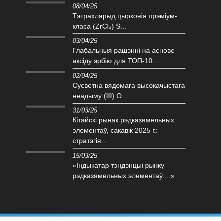
08/04/25
Тэтрахларыд цырконія прэміум-
класа (ZrCl₄) S...
03/04/25
Глабальныя рашэнні на аснове
аксіду эрбію для ТОП-10...
02/04/25
Сусветна вядомага высокачыстага
неадыму (III) O...
31/03/25
Кітайскі рынак рэдказямельных
элементаў, сакавік 2025 г.:
стратэгія...
15/03/25
«Індыкатар тэндэнцыі рынку
рэдказямельных элементаў:...»