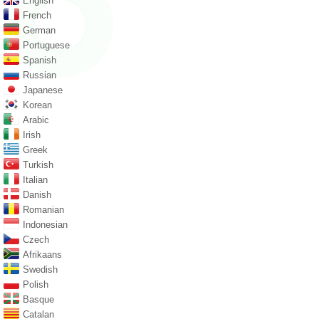
English
French
German
Portuguese
Spanish
Russian
Japanese
Korean
Arabic
Irish
Greek
Turkish
Italian
Danish
Romanian
Indonesian
Czech
Afrikaans
Swedish
Polish
Basque
Catalan