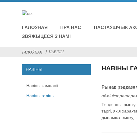
ГАЛОЎНАЯ
ПРА НАС
ПАСТАЎШЧЫК АК
ЗВЯЖЫЦЕСЯ З НАМІ
НАВІНЫ
ГАЛОЎНАЯ
НАВІНЫ Г
НАВІНЫ
Навіны кампаніі
Рынак рэдказям
Навіны галіны
адміністратарам
Тэндэнцыі рынку
таргі, якія хара
дынаміка рынку, 