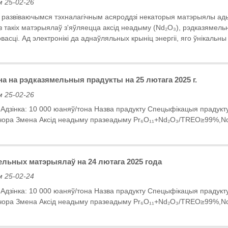
 25-02-26
а развіваючымся тэхналагічным асяроддзі некаторыя матэрыялы ад
з такіх матэрыялаў з'яўляецца аксід неадыму (Nd₂O₃), рэдказямел
асці. Ад электронікі да аднаўляльных крыніц энергіі, яго ўнікальны 
а на рэдказямельныя прадукты на 25 лютага 2025 г.
 25-02-26
г. Адзінка: 10 000 юаняў/тона Назва прадукту Спецыфікацыя прад
чора Змена Аксід неадыму празеадыму Pr₆O₁₁+Nd₂O₃/TREO≥99%,Nd₂
льных матэрыялаў на 24 лютага 2025 года
 25-02-24
г. Адзінка: 10 000 юаняў/тона Назва прадукту Спецыфікацыя прад
чора Змена Аксід неадыму празеадыму Pr₆O₁₁+Nd₂O₃/TREO≥99%,N