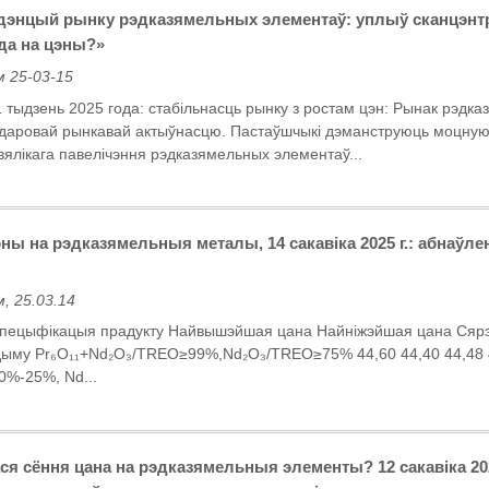
дэнцый рынку рэдказямельных элементаў: уплыў сканцэнтра
ода на цэны?»
 25-03-15
1 тыдзень 2025 года: стабільнасць рынку з ростам цэн: Рынак рэдк
здаровай рынкавай актыўнасцю. Пастаўшчыкі дэманструюць моцную 
вялікага павелічэння рэдказямельных элементаў...
ы на рэдказямельныя металы, 14 сакавіка 2025 г.: абнаўле
, 25.03.14
Спецыфікацыя прадукту Найвышэйшая цана Найніжэйшая цана Сярэ
ыму Pr₆O₁₁+Nd₂O₃/TREO≥99%,Nd₂O₃/TREO≥75% 44,60 44,40 44,48 
%-25%, Nd...
ся сёння цана на рэдказямельныя элементы? 12 сакавіка 202