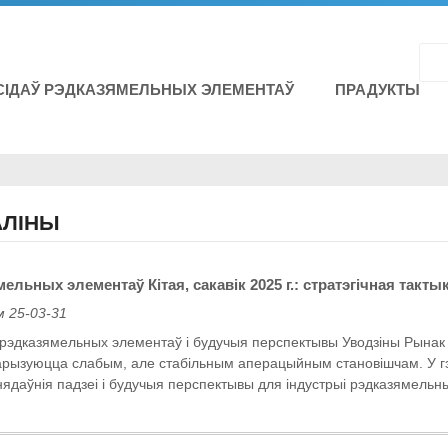
СІДАЎ РЭДКАЗЯМЕЛЬНЫХ ЭЛЕМЕНТАЎ
ПРАДУКТЫ
АЛІНЫ
ельных элементаў Кітая, сакавік 2025 г.: стратэгічная такт
 25-03-31
 рэдказямельных элементаў і будучыя перспектывы Уводзіны Рына
ктарызуюцца слабым, але стабільным аперацыйным становішчам. У 
нядаўнія падзеі і будучыя перспектывы для індустрыі рэдказямельны