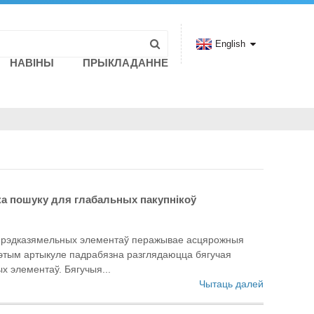
English
НАВІНЫ
ПРЫКЛАДАННЕ
ыка пошуку для глабальных пакупнікоў
к рэдказямельных элементаў перажывае асцярожныя
гэтым артыкуле падрабязна разглядаюцца бягучая
х элементаў. Бягучыя...
Чытаць далей