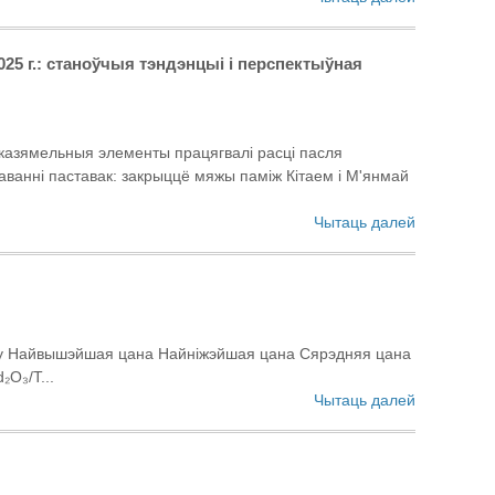
5 г.: станоўчыя тэндэнцыі і перспектыўная
эдказямельныя элементы працягвалі расці пасля
жаванні паставак: закрыццё мяжы паміж Кітаем і М'янмай
Чытаць далей
укту Найвышэйшая цана Найніжэйшая цана Сярэдняя цана
O₃/T...
Чытаць далей