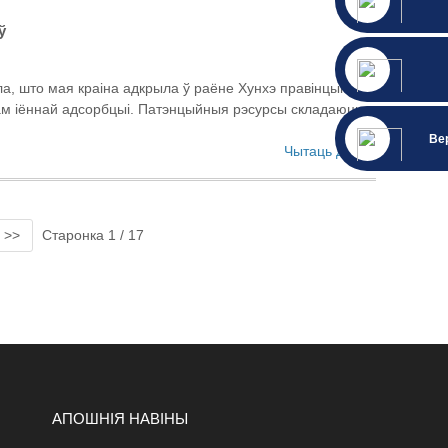
ў
ла, што мая краіна адкрыла ў раёне Хунхэ правінцыі
м іённай адсорбцыі. Патэнцыйныя рэсурсы складаюць
Ве
Чытаць далей
>>
Старонка 1 / 17
АПОШНІЯ НАВІНЫ