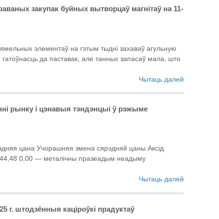
ваных закупак буйных вытворцаў магнітаў на 11-
азямельных элементаў на гэтым тыдні захаваў агульную
гатоўнасць да паставак, але танных запасаў мала, што
Чытаць далей
нні рынку і цэнавыя тэндэнцыі ў рэжыме
дняя цана Учорашняя змена сярэдняй цаны Аксід
44,48 0,00 — металічны празеадым неадыму
Чытаць далей
5 г. штодзённыя каціроўкі прадуктаў