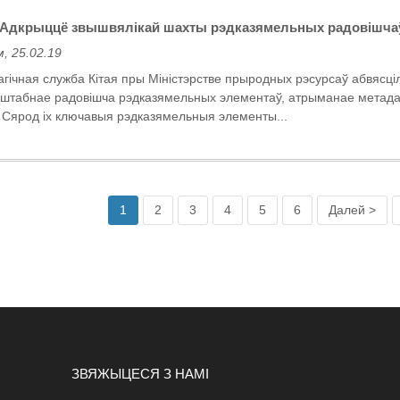
! Адкрыццё звышвялікай шахты рэдказямельных радовішча
, 25.02.19
агічная служба Кітая пры Міністэрстве прыродных рэсурсаў абвясці
табнае радовішча рэдказямельных элементаў, атрыманае метада
. Сярод іх ключавыя рэдказямельныя элементы...
1
2
3
4
5
6
Далей >
ЗВЯЖЫЦЕСЯ З НАМІ