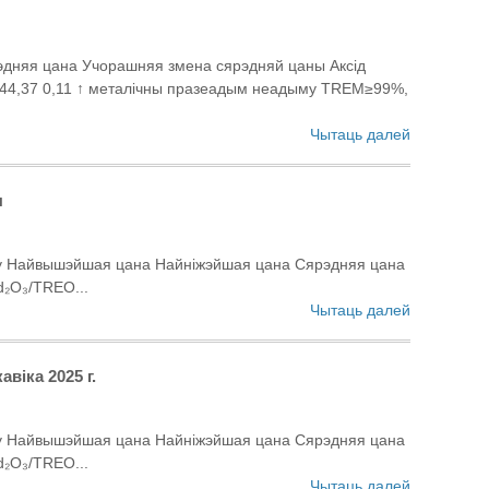
дняя цана Учорашняя змена сярэдняй цаны Аксід
44,37 0,11 ↑ металічны празеадым неадыму TREM≥99%,
Чытаць далей
ы
укту Найвышэйшая цана Найніжэйшая цана Сярэдняя цана
₂O₃/TREO...
Чытаць далей
віка 2025 г.
укту Найвышэйшая цана Найніжэйшая цана Сярэдняя цана
₂O₃/TREO...
Чытаць далей