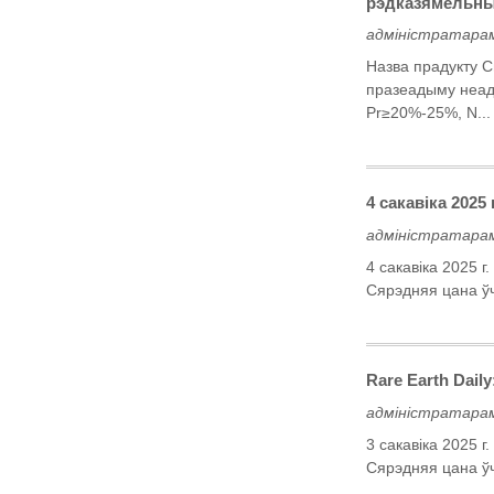
рэдказямельных
адміністратарам
Назва прадукту 
празеадыму неад
Pr≥20%-25%, N...
4 сакавіка 202
адміністратарам
4 сакавіка 2025 
Сярэдняя цана ў
Rare Earth Dail
адміністратарам
3 сакавіка 2025 
Сярэдняя цана ў