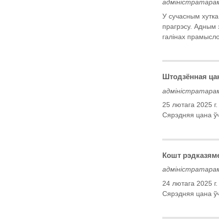
адміністратарам
У сучасным хутк
прагрэсу. Адным 
галінах прамыслов
Штодзённая цан
адміністратарам
25 лютага 2025 
Сярэдняя цана ў
Кошт рэдказяме
адміністратарам
24 лютага 2025 
Сярэдняя цана ў