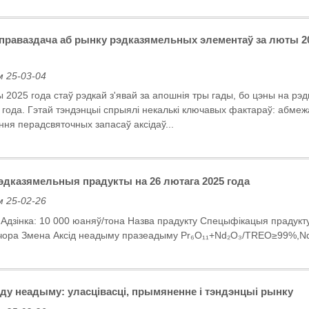
раваздача аб рынку рэдказямельных элементаў за люты 202
 25-03-04
 2025 года стаў рэдкай з'явай за апошнія тры гады, бо цэны на р
а года. Гэтай тэндэнцыі спрыялі некалькі ключавых фактараў: абме
ння перадсвяточных запасаў аксідаў...
рэдказямельныя прадукты на 26 лютага 2025 года
 25-02-26
г. Адзінка: 10 000 юаняў/тона Назва прадукту Спецыфікацыя прад
чора Змена Аксід неадыму празеадыму Pr₆O₁₁+Nd₂O₃/TREO≥99%,Nd₂
ду неадыму: уласцівасці, прымяненне і тэндэнцыі рынку