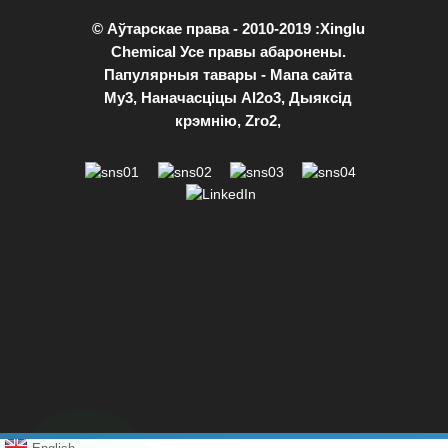
© Аўтарскае права - 2010-2019 :Xinglu
Chemical Усе правы абаронены.
Папулярныя тавары
-
Мапа сайта
Му3
,
Наначасціцы Al2o3
,
Дыяксід
крэмнію
,
Zro2
,