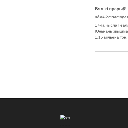
Вялікі прарыў
адміністратарам
17-га чысла Геал
Юньнань звышмаш
1,15 мільёна тон