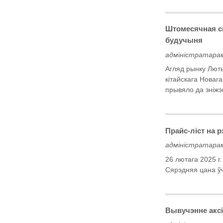
Штомесячная сп
будучыня
адміністратарам
Агляд рынку Люты
кітайскага Новаг
прывяло да зніжэ
Прайс-ліст на 
адміністратарам
26 лютага 2025 
Сярэдняя цана ў
Вывучэнне аксі