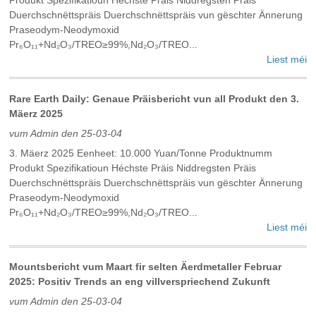
Duerchschnëttspräis Duerchschnëttspräis vun gëschter Ännerung
Praseodym-Neodymoxid
Pr₆O₁₁+Nd₂O₃/TREO≥99%,Nd₂O₃/TREO...
Liest méi
Rare Earth Daily: Genaue Präisbericht vun all Produkt den 3.
Mäerz 2025
vum Admin den 25-03-04
3. Mäerz 2025 Eenheet: 10.000 Yuan/Tonne Produktnumm
Produkt Spezifikatioun Héchste Präis Niddregsten Präis
Duerchschnëttspräis Duerchschnëttspräis vun gëschter Ännerung
Praseodym-Neodymoxid
Pr₆O₁₁+Nd₂O₃/TREO≥99%,Nd₂O₃/TREO...
Liest méi
Mountsbericht vum Maart fir selten Äerdmetaller Februar
2025: Positiv Trends an eng villverspriechend Zukunft
vum Admin den 25-03-04