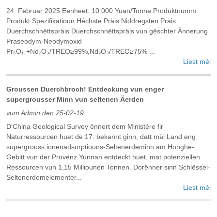
24. Februar 2025 Eenheet: 10.000 Yuan/Tonne Produktnumm
Produkt Spezifikatioun Héchste Präis Niddregsten Präis
Duerchschnëttspräis Duerchschnëttspräis vun gëschter Ännerung
Praseodym-Neodymoxid
Pr₆O₁₁+Nd₂O₃/TREO≥99%,Nd₂O₃/TREO≥75% ...
Liest méi
Groussen Duerchbroch! Entdeckung vun enger
supergrousser Minn vun seltenen Äerden
vum Admin den 25-02-19
D'China Geological Survey ënnert dem Ministère fir
Naturressourcen huet de 17. bekannt ginn, datt mäi Land eng
supergrouss ionenadsorptiouns-Seltenerdeminn am Honghe-
Gebitt vun der Provënz Yunnan entdeckt huet, mat potenziellen
Ressourcen vun 1,15 Milliounen Tonnen. Dorënner sinn Schlëssel-
Seltenerdemelementer...
Liest méi