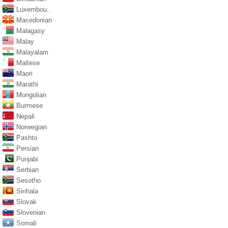
Luxembou..
Macedonian
Malagasy
Malay
Malayalam
Maltese
Maori
Marathi
Mongolian
Burmese
Nepali
Norwegian
Pashto
Persian
Punjabi
Serbian
Sesotho
Sinhala
Slovak
Slovenian
Somali