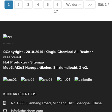
1
2
3
4
5
6
Weider >
>>
Säit 1 /
17
©Copyright - 2010-2019 :Xinglu Chemical All Rechter
reservéiert.
Hot Produkter
-
Sitemap
Moo3
,
Al2o3 Nanopartikelen
,
Siliziumdioxid
,
Zro2
,
KONTAKTÉIERT EIS
No 1588, Lianhang Road, Minhang Dist, Shanghai, China
info@shxlchem.com