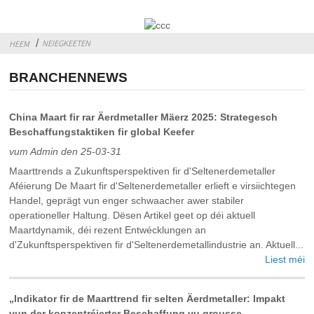
NEIEGKEETEN
HEEM
BRANCHENNEWS
China Maart fir rar Äerdmetaller Mäerz 2025: Strategesch
Beschaffungstaktiken fir global Keefer
vum Admin den 25-03-31
Maarttrends a Zukunftsperspektiven fir d'Seltenerdemetaller
Aféierung De Maart fir d'Seltenerdemetaller erlieft e virsiichtegen
Handel, geprägt vun enger schwaacher awer stabiler
operationeller Haltung. Dësen Artikel geet op déi aktuell
Maartdynamik, déi rezent Entwécklungen an
d'Zukunftsperspektiven fir d'Seltenerdemetallindustrie an. Aktuell...
Liest méi
„Indikator fir de Maarttrend fir selten Äerdmetaller: Impakt
vun der konzentréierter Beschaffung vu grousse