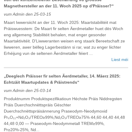
Magnethersteller an der 11. Woch 2025 op d'Präisser?“
vum Admin den 25-03-15
Maart Iwwersiicht an der 11. Woch 2025: Maartstabilitéit mat
Präiswuesstem: De Maart fir selten Äerdmetaller huet dës Woch
eng allgemeng Stabilitéit behalen, mat enger gesonder
Maartaktivitéit. D'Liwweranten weisen eng staark Bereetschaft ze
liwweren, awer bëlleg Lagerbestänn si rar, wat zu enger liichter
Erhéijung vun de seltenen Äerdmetaller féiert ...
Liest méi
„Deeglech Präisser fir selten Äerdmetaller, 14. Mäerz 2025:
Echtzäit Maartupdates & Präistrends“
vum Admin den 25-03-14
Produktnumm Produktspezifikatioun Héchste Präis Niddregsten
Präis Duerchschnëttspräis Gëschter
Duerchschnëttspräisännerung Praseodym-Neodymoxid
Pr₆O₁₁+Nd₂O₃/TREO≥99%,Nd₂O₃/TREO≥75% 44,60 44,40 44,48
44,48 0,00 — Praseodym-Neodymmetall TREM≥99%,
Pr≥20%-25%, Nd...