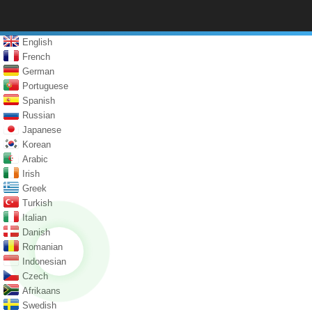
English
French
German
Portuguese
Spanish
Russian
Japanese
Korean
Arabic
Irish
Greek
Turkish
Italian
Danish
Romanian
Indonesian
Czech
Afrikaans
Swedish