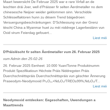
Maart Iwwersiicht De Februar 2025 war e rare Virfall an de
leschten dräi Joer, well d'Präisser fir selten Äerdmetaller no dem
chinesesche Neijoer weider geklommen sinn. Verschidde
Schlësselfaktoren hunn zu dësem Trend bäigedroen:
Versuergungsbeschränkungen: D'Schliessung vun der Grenz
tëscht China a Myanmar huet zu méi niddrege Lagerbestänn vun
Oxid virum Feierdag gefouert...
Liest méi
D'Präislëscht fir selten Äerdmetaller vum 26. Februar 2025
vum Admin den 25-02-26
26. Februar 2025 Eenheet: 10.000 Yuan/Tonne Produktnumm
Produkt Spezifikatioun Héchste Präis Niddregsten Präis
Duerchschnëttspräis Duerchschnëttspräis vun gëschter Ännerung
Praseodym-Neodymoxid Pr₆O₁₁+Nd₂O₃/TREO≥99%,Nd₂O₃/T...
Liest méi
Neodymoxid entdecken: Eegeschaften, Uwendungen a
Maarttrends