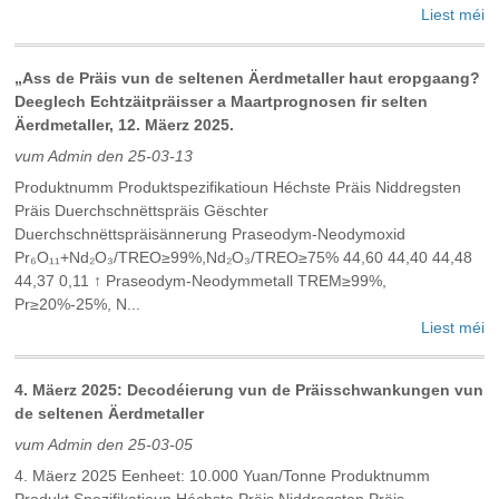
Liest méi
„Ass de Präis vun de seltenen Äerdmetaller haut eropgaang?
Deeglech Echtzäitpräisser a Maartprognosen fir selten
Äerdmetaller, 12. Mäerz 2025.
vum Admin den 25-03-13
Produktnumm Produktspezifikatioun Héchste Präis Niddregsten
Präis Duerchschnëttspräis Gëschter
Duerchschnëttspräisännerung Praseodym-Neodymoxid
Pr₆O₁₁+Nd₂O₃/TREO≥99%,Nd₂O₃/TREO≥75% 44,60 44,40 44,48
44,37 0,11 ↑ Praseodym-Neodymmetall TREM≥99%,
Pr≥20%-25%, N...
Liest méi
4. Mäerz 2025: Decodéierung vun de Präisschwankungen vun
de seltenen Äerdmetaller
vum Admin den 25-03-05
4. Mäerz 2025 Eenheet: 10.000 Yuan/Tonne Produktnumm
Produkt Spezifikatioun Héchste Präis Niddregsten Präis