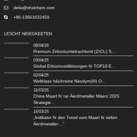
delia@shxlchem.com
+86-13661632459
LESCHT NEIEGKEETEN
08/04/25
Premium Zirkoniumtetrachlorid (ZrCl₄) S...
03/04/25
Global Erbiumoxidléisungen fir TOP10 E...
02/04/25
Weltklass héichreine Neodym(III) O...
31/03/25
China Maart fir rar Äerdmetaller Mäerz 2025:
Strategie...
15/03/25
„Indikator fir den Trend vum Maart fir selten
Äerdmetaller:...“