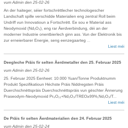
vum Admin den 25-02-26
An der haiteger, séier fortschrëttlecher technologescher
Landschaft spille verschidde Materialien eng zentral Roll beim
Undriff vun Innovatioun a Fortschrëtt. Ee sou e Material ass
Neodymoxid (Nd₂O₃), eng rar Äerdverbindung, déi an der
moderner Industrie onentbierlech ginn ass. Vun der Elektronik bis
zur erneierbarer Energie, seng eenzegaarteg ...
Liest méi
Deegleche Präis fir selten Äerdmetaller den 25. Februar 2025
vum Admin den 25-02-26
25. Februar 2025 Eenheet: 10.000 Yuan/Tonne Produktnumm
Produkt Spezifikatioun Héchste Präis Niddregsten Präis
Duerchschnëttspräis Duerchschnëttspräis vun gëschter Ännerung
Praseodym-Neodymoxid Pr₆O₁₁+Nd₂O₃/TREO≥99%,Nd₂O₃/T...
Liest méi
De Präis fir selten Äerdmaterialien den 24. Februar 2025
vum Admin den 25-02-24