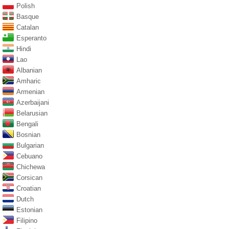
Polish
Basque
Catalan
Esperanto
Hindi
Lao
Albanian
Amharic
Armenian
Azerbaijani
Belarusian
Bengali
Bosnian
Bulgarian
Cebuano
Chichewa
Corsican
Croatian
Dutch
Estonian
Filipino