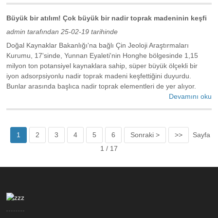
Büyük bir atılım! Çok büyük bir nadir toprak madeninin keşfi
admin tarafından 25-02-19 tarihinde
Doğal Kaynaklar Bakanlığı'na bağlı Çin Jeoloji Araştırmaları
Kurumu, 17'sinde, Yunnan Eyaleti'nin Honghe bölgesinde 1,15
milyon ton potansiyel kaynaklara sahip, süper büyük ölçekli bir
iyon adsorpsiyonlu nadir toprak madeni keşfettiğini duyurdu.
Bunlar arasında başlıca nadir toprak elementleri de yer alıyor.
Devamını oku
1
2
3
4
5
6
Sonraki >
>>
Sayfa
1 / 17