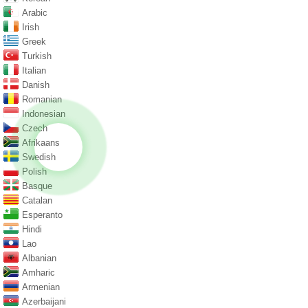
Arabic
Irish
Greek
Turkish
Italian
Danish
Romanian
Indonesian
Czech
Afrikaans
Swedish
Polish
Basque
Catalan
Esperanto
Hindi
Lao
Albanian
Amharic
Armenian
Azerbaijani