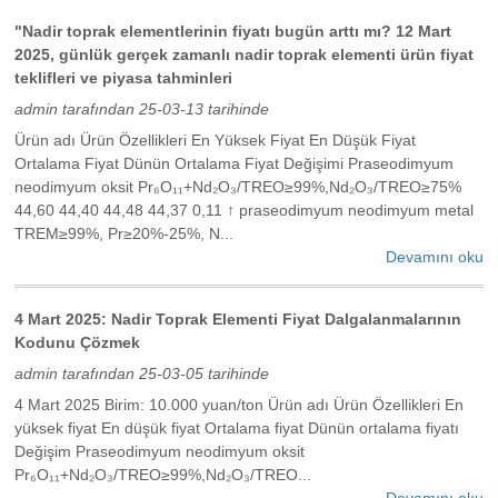
"Nadir toprak elementlerinin fiyatı bugün arttı mı? 12 Mart
2025, günlük gerçek zamanlı nadir toprak elementi ürün fiyat
teklifleri ve piyasa tahminleri
admin tarafından 25-03-13 tarihinde
Ürün adı Ürün Özellikleri En Yüksek Fiyat En Düşük Fiyat
Ortalama Fiyat Dünün Ortalama Fiyat Değişimi Praseodimyum
neodimyum oksit Pr₆O₁₁+Nd₂O₃/TREO≥99%,Nd₂O₃/TREO≥75%
44,60 44,40 44,48 44,37 0,11 ↑ praseodimyum neodimyum metal
TREM≥99%, Pr≥20%-25%, N...
Devamını oku
4 Mart 2025: Nadir Toprak Elementi Fiyat Dalgalanmalarının
Kodunu Çözmek
admin tarafından 25-03-05 tarihinde
4 Mart 2025 Birim: 10.000 yuan/ton Ürün adı Ürün Özellikleri En
yüksek fiyat En düşük fiyat Ortalama fiyat Dünün ortalama fiyatı
Değişim Praseodimyum neodimyum oksit
Pr₆O₁₁+Nd₂O₃/TREO≥99%,Nd₂O₃/TREO...
Devamını oku