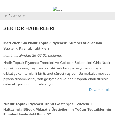
HABERLER
EV
SEKTÖR HABERLERI
Mart 2025 Çin Nadir Toprak Piyasası: Küresel Alıcılar İçin
Stratejik Kaynak Taktikleri
admin tarafından 25-03-31 tarihinde
Nadir Toprak Piyasası Trendleri ve Gelecek Beklentileri Giriş Nadir
toprak piyasası, zayıf ancak istikrarlı bir operasyonel duruşla
dikkat çeken temkinli bir ticaret süreci yaşıyor. Bu makale, mevcut
piyasa dinamiklerini, son gelişmeleri ve nadir toprak endüstrisinin
gelecek görünümünü ele alıyor.
Devamını oku
“Nadir Toprak Piyasası Trend Göstergesi: 2025'in 11.
Haftasında Büyük Mıknatıs Üreticilerinin Yoğun Tedariklerinin
Fiyatlar Üzerindeki Etkisi?”