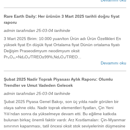
Rare Earth Daily: Her ürünün 3 Mart 2025 tarihli doğru fiyat
raporu
admin tarafından 25-03-04 tarihinde
3 Mart 2025 Birim: 10.000 yuan/ton Ürün adı Ürün Özellikleri En
yüksek fiyat En düşük fiyat Ortalama fiyat Dünün ortalama fiyatı
Değişim Praseodimyum neodimyum oksit
Pr₆O₁₁+Nd₂O₃/TREO≥99%,Nd₂O₃/TREO...
Devamını oku
Şubat 2025 Nadir Toprak Piyasası Aylık Raporu: Olumlu
Trendler ve Umut Vadeden Gelecek
admin tarafından 25-03-04 tarihinde
Şubat 2025 Piyasa Genel Bakışı, son üç yılda nadir görülen bir
olaya sahne oldu. Nadir toprak elementleri fiyatları, Çin Yeni
Yılı'ndan sonra da yükselmeye devam etti. Bu eğilime katkıda
bulunan birkaç önemli faktör vardı: Arz Kısıtlamaları: Çin-Myanmar
sınırının kapanması, tatil öncesi oksit stok seviyelerinin düşmesine