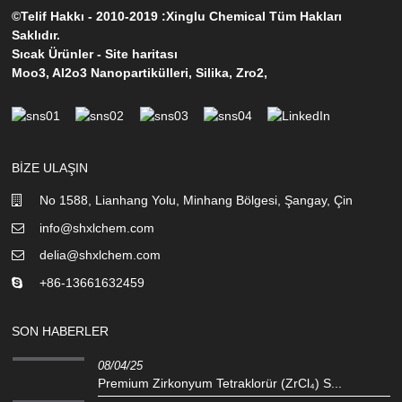
©Telif Hakkı - 2010-2019 :Xinglu Chemical Tüm Hakları
Saklıdır.
Sıcak Ürünler
-
Site haritası
Moo3
,
Al2o3 Nanopartikülleri
,
Silika
,
Zro2
,
BIZE ULAŞIN
No 1588, Lianhang Yolu, Minhang Bölgesi, Şangay, Çin
info@shxlchem.com
delia@shxlchem.com
+86-13661632459
SON HABERLER
08/04/25
Premium Zirkonyum Tetraklorür (ZrCl₄) S...