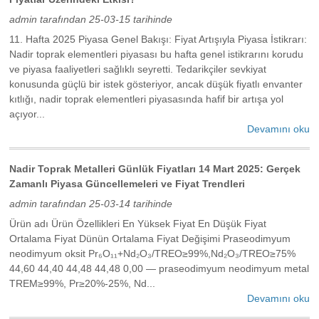
admin tarafından 25-03-15 tarihinde
11. Hafta 2025 Piyasa Genel Bakışı: Fiyat Artışıyla Piyasa İstikrarı:
Nadir toprak elementleri piyasası bu hafta genel istikrarını korudu
ve piyasa faaliyetleri sağlıklı seyretti. Tedarikçiler sevkiyat
konusunda güçlü bir istek gösteriyor, ancak düşük fiyatlı envanter
kıtlığı, nadir toprak elementleri piyasasında hafif bir artışa yol
açıyor...
Devamını oku
Nadir Toprak Metalleri Günlük Fiyatları 14 Mart 2025: Gerçek
Zamanlı Piyasa Güncellemeleri ve Fiyat Trendleri
admin tarafından 25-03-14 tarihinde
Ürün adı Ürün Özellikleri En Yüksek Fiyat En Düşük Fiyat
Ortalama Fiyat Dünün Ortalama Fiyat Değişimi Praseodimyum
neodimyum oksit Pr₆O₁₁+Nd₂O₃/TREO≥99%,Nd₂O₃/TREO≥75%
44,60 44,40 44,48 44,48 0,00 — praseodimyum neodimyum metal
TREM≥99%, Pr≥20%-25%, Nd...
Devamını oku