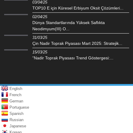
03/04/25
TOP10 E için Küresel Erbiyum Oksit Çözümleri...
02/04/25
Dünya Standartlarında Yüksek Saflıkta
Neodimyum(III) O...
31/03/25
Çin Nadir Toprak Piyasası Mart 2025: Stratejik...
15/03/25
“Nadir Toprak Piyasası Trend Göstergesi:...
English
French
German
Portuguese
Spanish
Russian
Japanese
Korean