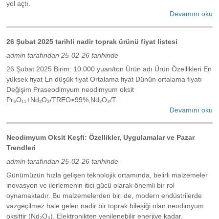
yol açtı.
Devamını oku
26 Şubat 2025 tarihli nadir toprak ürünü fiyat listesi
admin tarafından 25-02-26 tarihinde
26 Şubat 2025 Birim: 10.000 yuan/ton Ürün adı Ürün Özellikleri En
yüksek fiyat En düşük fiyat Ortalama fiyat Dünün ortalama fiyatı
Değişim Praseodimyum neodimyum oksit
Pr₆O₁₁+Nd₂O₃/TREO≥99%,Nd₂O₃/T...
Devamını oku
Neodimyum Oksit Keşfi: Özellikler, Uygulamalar ve Pazar
Trendleri
admin tarafından 25-02-26 tarihinde
Günümüzün hızla gelişen teknolojik ortamında, belirli malzemeler
inovasyon ve ilerlemenin itici gücü olarak önemli bir rol
oynamaktadır. Bu malzemelerden biri de, modern endüstrilerde
vazgeçilmez hale gelen nadir bir toprak bileşiği olan neodimyum
oksittir (Nd₂O₃). Elektronikten yenilenebilir enerjiye kadar,