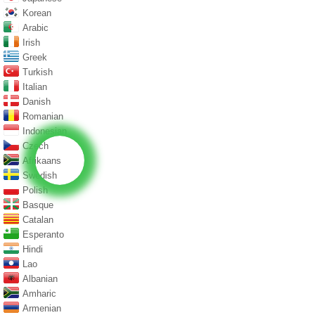
Korean
Arabic
Irish
Greek
Turkish
Italian
Danish
Romanian
Indonesian
Czech
Afrikaans
Swedish
Polish
Basque
Catalan
Esperanto
Hindi
Lao
Albanian
Amharic
Armenian