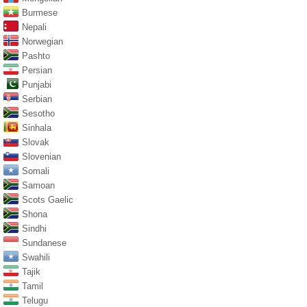
Burmese
Nepali
Norwegian
Pashto
Persian
Punjabi
Serbian
Sesotho
Sinhala
Slovak
Slovenian
Somali
Samoan
Scots Gaelic
Shona
Sindhi
Sundanese
Swahili
Tajik
Tamil
Telugu