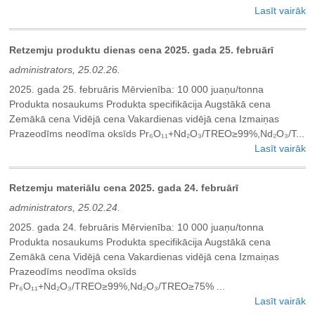
Lasīt vairāk
Retzemju produktu dienas cena 2025. gada 25. februārī
administrators, 25.02.26.
2025. gada 25. februāris Mērvienība: 10 000 juaņu/tonna
Produkta nosaukums Produkta specifikācija Augstākā cena
Zemākā cena Vidējā cena Vakardienas vidējā cena Izmaiņas
Prazeodīms neodīma oksīds Pr₆O₁₁+Nd₂O₃/TREO≥99%,Nd₂O₃/T...
Lasīt vairāk
Retzemju materiālu cena 2025. gada 24. februārī
administrators, 25.02.24.
2025. gada 24. februāris Mērvienība: 10 000 juaņu/tonna
Produkta nosaukums Produkta specifikācija Augstākā cena
Zemākā cena Vidējā cena Vakardienas vidējā cena Izmaiņas
Prazeodīms neodīma oksīds
Pr₆O₁₁+Nd₂O₃/TREO≥99%,Nd₂O₃/TREO≥75% ...
Lasīt vairāk