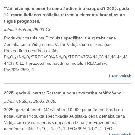
"Vai retzemju elementu cena šodien ir pieaugusi? 2025. gada
12. marta ikdienas reāllaika retzemju elementu kotācijas un
tirgus prognozes."
administrators, 25.03.13.
Produkta nosaukums Produkta specifikācija Augstākā cena
Zemākā cena Vidējā cena Vakar Vidējās cenas izmaiņas
Prazeodīms neodīma oksīds
Pr₆O₁₁+Nd₂O₃/TREO≥99%,Nd₂O₃/TREO≥75% 44,60 44,40 44,48
44,37 0,11 ↑ prazeodīms neodīma metāls TREM≥99%,
Pr≥20%-25%, N...
Lasīt vairāk
2025. gada 4. marts: Retzemju cenu svārstību atšifrēšana
administrators, 25.03.2005.
2025. gada 4. marts Mērvienība: 10 000 juaņu/tonna Produkta
nosaukums Produkta specifikācija Augstākā cena Zemākā cena
Vidējā cena Vakardienas vidējā cena Izmaiņas Prazeodīma
neodīma oksīds Pr₆O₁₁+Nd₂O₃/TREO≥99%,Nd₂O₃/TREO...
Lasīt vairāk