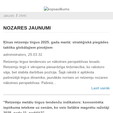
ZIŅAS
SĀKUMS
NOZARES JAUNUMI
Ķīnas retzemju tirgus 2025. gada martā: stratēģiskā piegādes
taktika globālajiem pircējiem
administrators, 25.03.31.
Retzemju tirgus tendences un nākotnes perspektīvas Ievads
Retzemju tirgū ir vērojama piesardzīga tirdzniecība, ko raksturo
vāja, bet stabila darbības pozīcija. Šajā rakstā ir aplūkota
pašreizējā tirgus dinamika, jaunākās norises un retzemju nozares
nākotnes perspektīvas. Pašreiz...
Lasīt vairāk
“Retzemju metālu tirgus tendenču indikators: koncentrēta
iepirkuma ietekme uz cenām, ko veic lielākie magnētu ražotāji
2025. gada 11. nedēļā?”