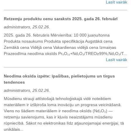
Lasīt vairāk
Retzemju produktu cenu saraksts 2025. gada 26. februārī
administrators, 25.02.26.
2025. gada 26. februāris Mērvienība: 10 000 juaņu/tonna
Produkta nosaukums Produkta specifikācija Augstākā cena
Zemākā cena Vidējā cena Vakardienas vidējā cena Izmaiņas
Prazeodīma neodīma oksīds Pr₆O₁₁+Nd₂O₃/TREO≥99%,Nd₂O₃/T...
Lasīt vairāk
Neodīma oksīda izpēte: īpašības, pielietojums un tirgus
tendences
administrators, 25.02.26.
Mūsdienu strauji attīstošajā tehnoloģiskajā vidē noteiktiem
materiāliem ir izšķiroša loma inovāciju un progresa veicināšanā.
Viens no šādiem materiāliem ir neodīma oksīds (Nd₂O₃) —
retzemju savienojums, kas ir kļuvis neaizstājams mūsdienu
rūpniecībā. Sākot no elektronikas līdz atjaunojamajai enerģijai, tā
unikālais...