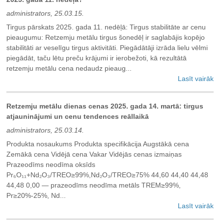
administrators, 25.03.15.
Tirgus pārskats 2025. gada 11. nedēļā: Tirgus stabilitāte ar cenu
pieaugumu: Retzemju metālu tirgus šonedēļ ir saglabājis kopējo
stabilitāti ar veselīgu tirgus aktivitāti. Piegādātāji izrāda lielu vēlmi
piegādāt, taču lētu preču krājumi ir ierobežoti, kā rezultātā
retzemju metālu cena nedaudz pieaug...
Lasīt vairāk
Retzemju metālu dienas cenas 2025. gada 14. martā: tirgus
atjauninājumi un cenu tendences reāllaikā
administrators, 25.03.14.
Produkta nosaukums Produkta specifikācija Augstākā cena
Zemākā cena Vidējā cena Vakar Vidējās cenas izmaiņas
Prazeodīms neodīma oksīds
Pr₆O₁₁+Nd₂O₃/TREO≥99%,Nd₂O₃/TREO≥75% 44,60 44,40 44,48
44,48 0,00 — prazeodīms neodīma metāls TREM≥99%,
Pr≥20%-25%, Nd...
Lasīt vairāk