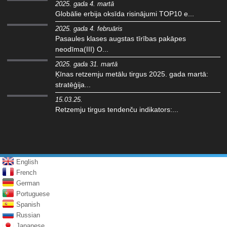
2025. gada 4. martā
Globālie erbija oksīda risinājumi TOP10 e...
2025. gada 4. februāris
Pasaules klases augstas tīrības pakāpes
neodīma(III) O...
2025. gada 31. martā
Ķīnas retzemju metālu tirgus 2025. gada martā:
stratēģija...
15.03.25.
Retzemju tirgus tendenču indikators:...
English
French
German
Portuguese
Spanish
Russian
Japanese