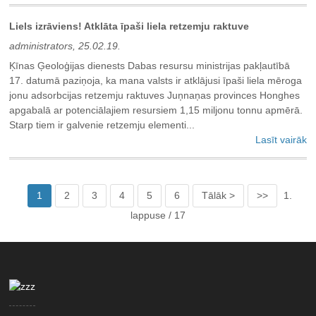
Liels izrāviens! Atklāta īpaši liela retzemju raktuve
administrators, 25.02.19.
Ķīnas Ģeoloģijas dienests Dabas resursu ministrijas pakļautībā
17. datumā paziņoja, ka mana valsts ir atklājusi īpaši liela mēroga
jonu adsorbcijas retzemju raktuves Juņnaņas provinces Honghes
apgabalā ar potenciālajiem resursiem 1,15 miljonu tonnu apmērā.
Starp tiem ir galvenie retzemju elementi...
Lasīt vairāk
1
2
3
4
5
6
Tālāk >
>>
1.
lappuse / 17