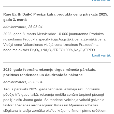
Rare Earth Daily: Precīzs katra produkta cenu pārskats 2025.
gada 3. martā
administrators, 25.03.04.
2025. gada 3. marts Mērvienība: 10 000 juaņu/tonna Produkta
nosaukums Produkta specifikācija Augstākā cena Zemākā cena
Vidējā cena Vakardienas vidējā cena Izmaiņas Prazeodīma
neodīma oksīds Pr₆O₁₁+Nd₂O₃/TREO≥99%,Nd₂O₃/TREO...
Lasīt vairāk
2025. gada februāra retzemju tirgus mēneša pārskats:
pozitīvas tendences un daudzsološa nākotne
administrators, 25.03.04.
Tirgus pārskats 2025. gada februāris iezīmēja retu notikumu
pēdējo trīs gadu laikā, retzemju metālu cenām turpinot pieaugt
pēc Ķīniešu Jaunā gada. Šo tendenci veicināja vairāki galvenie
faktori: Piegādes ierobežojumi: Ķīnas un Mjanmas robežas
slēgšana izraisīja zemāku oksīdu krājumu līmeni pirms svētkiem...