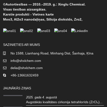
©Autortiesības — 2010.–2019. g.: Xinglu Chemical.
Visas tiesības aizsargātas.
Karstie produkti
-
Vietnes karte
Moo3
,
Al2o3 nanodaļiņas
,
Silīcija dioksīds
,
Zro2
,
SAZINIETIES AR MUMS
No 1588, Lianhang Road, Minhang Dist, Šanhaja, Ķīna
info@shxlchem.com
delia@shxlchem.com
+86-13661632459
JAUNĀKĀS ZIŅAS
2025. gada 4. augustā
Augstākās kvalitātes cirkonija tetrahlorīds (ZrCl₄)...