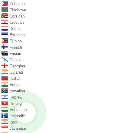
Cebuano
Chichewa
Corsican
Croatian
Dutch
Estonian
Filipino
Finnish
Frisian
Galician
Georgian
Gujarati
Haitian
Hausa
Hawaiian
Hebrew
Hmong
Hungarian
Icelandic
Igbo
Javanese