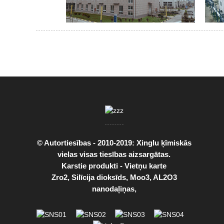
© Autortiesības - 2010-2019: Xinglu ķīmiskās
vielas visas tiesības aizsargātas.
Karstie produkti
-
Vietņu karte
Zro2
,
Silīcija dioksīds
,
Moo3
,
AL2O3
nanodaļiņas
,