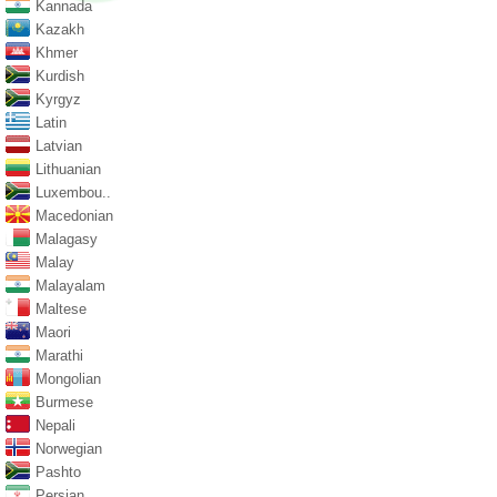
Kannada
Kazakh
Khmer
Kurdish
Kyrgyz
Latin
Latvian
Lithuanian
Luxembou..
Macedonian
Malagasy
Malay
Malayalam
Maltese
Maori
Marathi
Mongolian
Burmese
Nepali
Norwegian
Pashto
Persian