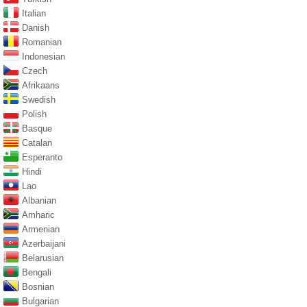
Italian
Danish
Romanian
Indonesian
Czech
Afrikaans
Swedish
Polish
Basque
Catalan
Esperanto
Hindi
Lao
Albanian
Amharic
Armenian
Azerbaijani
Belarusian
Bengali
Bosnian
Bulgarian