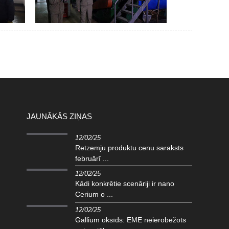
JAUNĀKĀS ZIŅAS
12/02/25
Retzemju produktu cenu saraksts
februārī ...
12/02/25
Kādi konkrētie scenāriji ir nano
Cerium o ...
12/02/25
Gallium oksīds: EME neierobežots