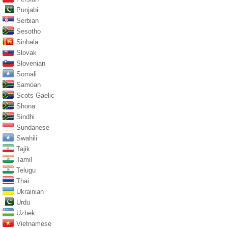
Punjabi
Serbian
Sesotho
Sinhala
Slovak
Slovenian
Somali
Samoan
Scots Gaelic
Shona
Sindhi
Sundanese
Swahili
Tajik
Tamil
Telugu
Thai
Ukrainian
Urdu
Uzbek
Vietnamese