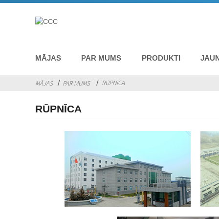
MĀJAS
PAR MUMS
PRODUKTI
JAU
RŪPNĪCA
MĀJAS
PAR MUMS
RŪPNĪCA