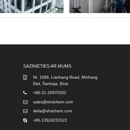
SAZINIETIES AR MUMS
Nr. 1588, Lianhang Road, Minhang
Dist, Šanhaja, Ķīna
+86-21-20970332
sales@shxlchem.com
delia@shxlchem.com
+86-13524231522