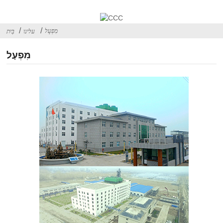
מִפְעָל
עלינו
בַּיִת
מִפְעָל