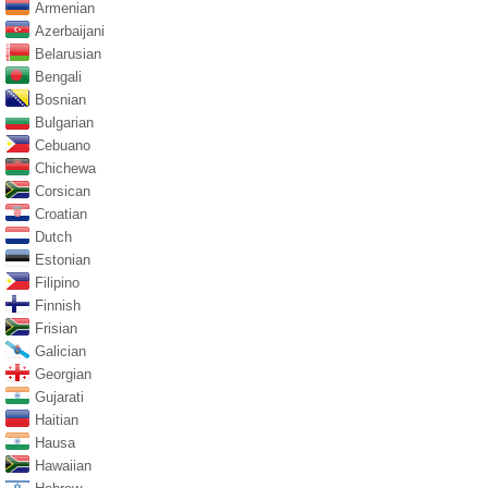
Armenian
Azerbaijani
Belarusian
Bengali
Bosnian
Bulgarian
Cebuano
Chichewa
Corsican
Croatian
Dutch
Estonian
Filipino
Finnish
Frisian
Galician
Georgian
Gujarati
Haitian
Hausa
Hawaiian