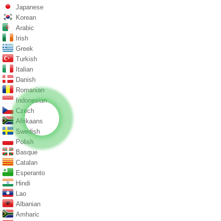
Japanese
Korean
Arabic
Irish
Greek
Turkish
Italian
Danish
Romanian
Indonesian
Czech
Afrikaans
Swedish
Polish
Basque
Catalan
Esperanto
Hindi
Lao
Albanian
Amharic