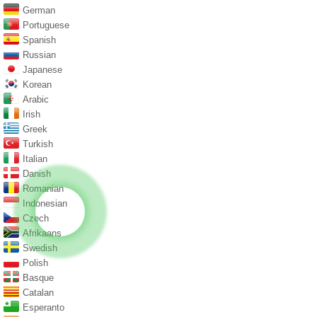
German
Portuguese
Spanish
Russian
Japanese
Korean
Arabic
Irish
Greek
Turkish
Italian
Danish
Romanian
Indonesian
Czech
Afrikaans
Swedish
Polish
Basque
Catalan
Esperanto