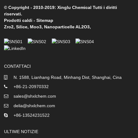
© Copyright - 2010-2019: Xinglu Chemical Tutti i diritti
riservati.
Prodotti caldi
-
Sitemap
Zro2
,
Silice
,
Moo3
,
Nanoparticelle AL2O3
,
CONTATTACI
N. 1588, Lianhang Road, Minhang Dist, Shanghai, Cina
+86-21-20970332
sales@shxlchem.com
delia@shxlchem.com
+86-13524231522
ULTIME NOTIZIE