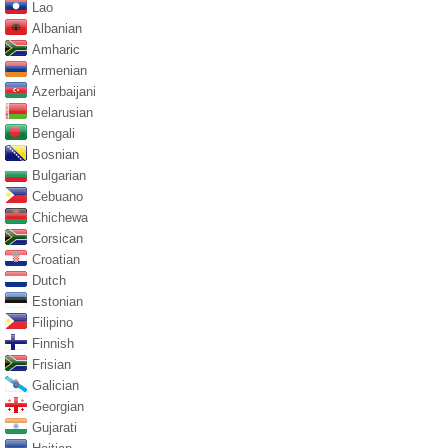
Lao
Albanian
Amharic
Armenian
Azerbaijani
Belarusian
Bengali
Bosnian
Bulgarian
Cebuano
Chichewa
Corsican
Croatian
Dutch
Estonian
Filipino
Finnish
Frisian
Galician
Georgian
Gujarati