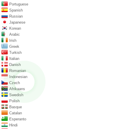
Portuguese
Spanish
Russian
Japanese
Korean
Arabic
Irish
Greek
Turkish
Italian
Danish
Romanian
Indonesian
Czech
Afrikaans
Swedish
Polish
Basque
Catalan
Esperanto
Hindi