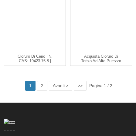
Cloruro Di Cerio | N.
Acquista Cloruro Di
CAS: 19423-76-8 |
Terbio Ad Alta Purezza
CeCl3 |...
TbCl3 Cas 1379...
1
2
Avanti >
>>
Pagina 1 / 2