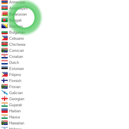
Armenian
Azerbaijani
Belarusian
Bengali
Bosnian
Bulgarian
Cebuano
Chichewa
Corsican
Croatian
Dutch
Estonian
Filipino
Finnish
Frisian
Galician
Georgian
Gujarati
Haitian
Hausa
Hawaiian