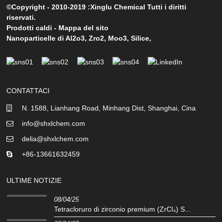
©Copyright - 2010-2019 :Xinglu Chemical Tutti i diritti
riservati.
Prodotti caldi
-
Mappa del sito
Nanoparticelle di Al2o3
,
Zro2
,
Moo3
,
Silice
,
CONTATTACI
N. 1588, Lianhang Road, Minhang Dist, Shanghai, Cina
info@shxlchem.com
delia@shxlchem.com
+86-13661632459
ULTIME NOTIZIE
08/04/25
Tetracloruro di zirconio premium (ZrCl₄) S...