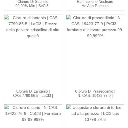
Cloruro Di Scandio
Raffinazione Nucleare
99,99% Min | ScCl3 |
Ad Alta Purezza
99-99,999...
99,99% Hf 50 Ppm...
Cloruro Di Lantanio |
Cloruro Di Praseodimio |
CAS 7790-86-5 | LaCl3 |
N. CAS: 19423-77-9 |
H...
P...