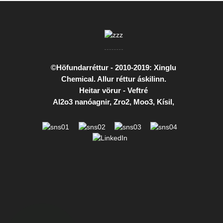
©Höfundarréttur - 2010-2019: Xinglu
Chemical. Allur réttur áskilinn.
Heitar vörur
-
Veftré
Al2o3 nanóagnir
,
Zro2
,
Moo3
,
Kísil
,