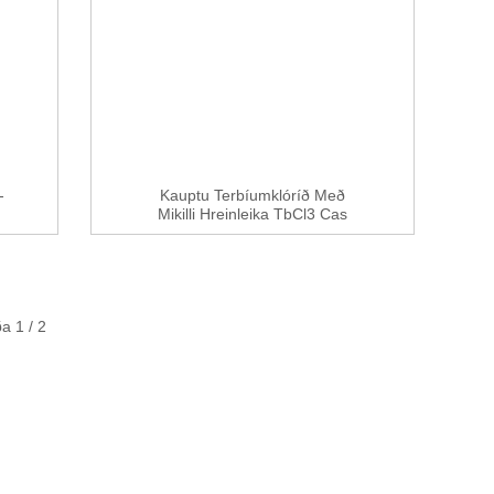
-
Kauptu Terbíumklóríð Með
Mikilli Hreinleika TbCl3 Cas
1379...
a 1 / 2