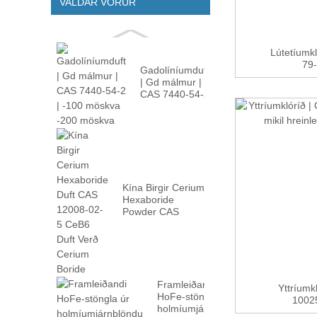
VALDAR VÖRUR
Lútetíumk
79-
Gadolíníumduft
| Gd málmur |
CAS 7440-54-2
| -100m...
Kína Birgir Cerium
Hexaboride
Powder CAS
12008-02...
Framleiðandi
Yttríumk
HoFe-stöngla úr
10025
holmíumjárnblöndu