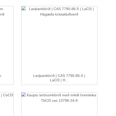
m
Lanþanklóríð | CAS 7790-86-5 |
LaCl3 | H...