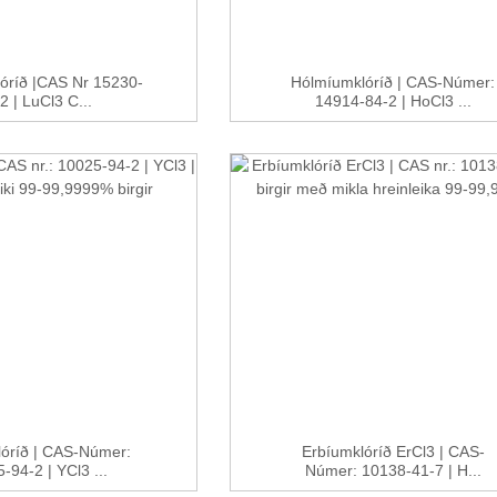
lóríð |CAS Nr 15230-
Hólmíumklóríð | CAS-Númer:
2 | LuCl3 C...
14914-84-2 | HoCl3 ...
lóríð | CAS-Númer:
Erbíumklóríð ErCl3 | CAS-
-94-2 | YCl3 ...
Númer: 10138-41-7 | H...