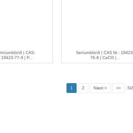
míumklóríð | CAS-
Seríumklóríð | CAS Nr.: 19423
19423-77-9 | P...
76-8 | CeCl3 |...
1
2
Næst >
>>
Síð