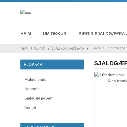
HEIM
UM OKKUR
BIRGIR SJALDGÆFRA
SJALDGÆFT JARÐEFNI 
HEIM
VÖRUR
SJALDGÆF JARÐEFNI
SJALDGÆF
FLOKKAR
Málmblöndu
Nanóefni
Sjaldgæf jarðefni
Annað