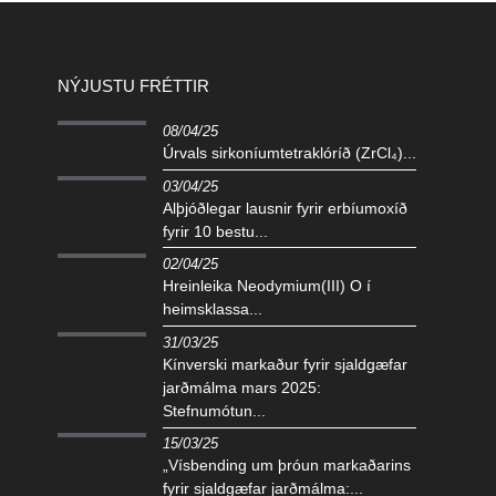
NÝJUSTU FRÉTTIR
08/04/25
Úrvals sirkoníumtetraklóríð (ZrCl₄)...
03/04/25
Alþjóðlegar lausnir fyrir erbíumoxíð
fyrir 10 bestu...
02/04/25
Hreinleika Neodymium(III) O í
heimsklassa...
31/03/25
Kínverski markaður fyrir sjaldgæfar
jarðmálma mars 2025:
Stefnumótun...
15/03/25
„Vísbending um þróun markaðarins
fyrir sjaldgæfar jarðmálma:...