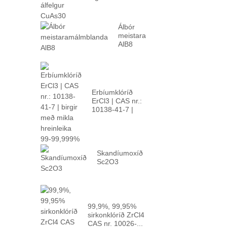
Álbór
meistaramálmblanda
AlB8
Erbíumklóríð
ErCl3 | CAS nr.:
10138-41-7 |
hátt p...
Skandíumoxíð
Sc2O3
99,9%, 99,95%
sirkonklóríð ZrCl4
CAS nr. 10026-...