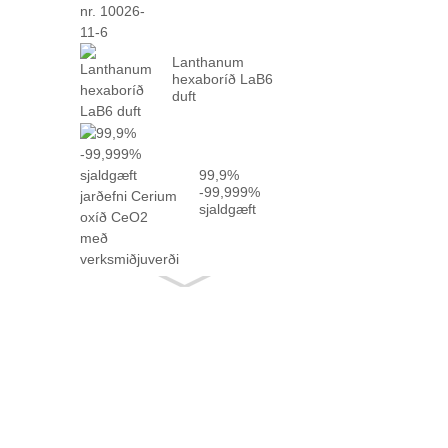
Lanthanum
hexaboríð LaB6
duft
99,9%
-99,999%
sjaldgæft
jarðefni
Cerium oxíð
CeO2 með
staðreyndum
...