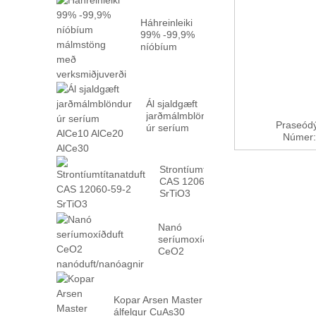
Háhreinleiki
99% -99,9%
níóbíum
málmstöng
með
verksmiðju...
Ál sjaldgæft
jarðmálmblöndur
Praseódý
úr seríum
Númer: 
AlCe10 AlCe20
AlCe30
Strontíumtítanatduft
CAS 12060-59-2
SrTiO3
Nanó
seríumoxíðduft
CeO2
nanóduft/nanóagnir
Kopar Arsen Master
álfelgur CuAs30