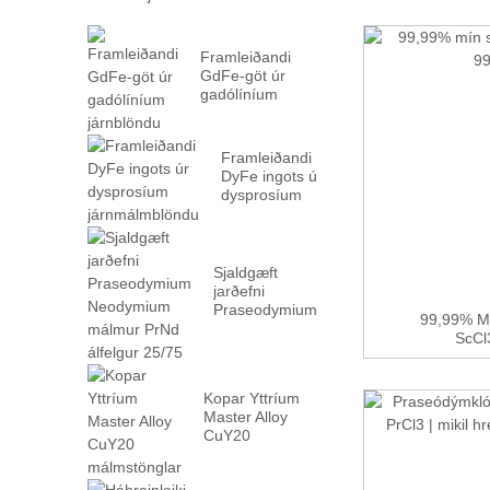
Framleiðandi
GdFe-göt úr
gadólíníum
járnblöndu
Framleiðandi
DyFe ingots úr
dysprosíum
járnmálmblöndu
Sjaldgæft
jarðefni
Praseodymium
99,99% Mí
Neodymium
ScCl3
málm PrN...
Kopar Yttríum
Master Alloy
CuY20
málmstönglar