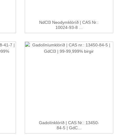
NdCl3 Neodymklóríð | CAS Nr.:
10024-93-8 ...
Gadolínklóríð | CAS Nr.: 13450-
84-5 | GdC...