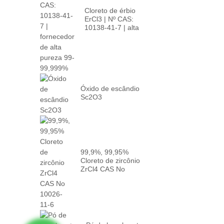
Cloreto de érbio
ErCl3 | Nº CAS:
10138-41-7 | alta
p...
Óxido de escândio
Sc2O3
99,9%, 99,95%
Cloreto de zircônio
ZrCl4 CAS No
10026-...