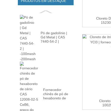
PRODUTOS EM DESTAQUE
Cloreto 
15230-
Pó de gadolínio |
Gd Metal | CAS
7440-54-2 |
-100m...
Fornecedor
chinês de pó de
hexaboreto de
Cloreto
cério CAS 12008-
10025
02...