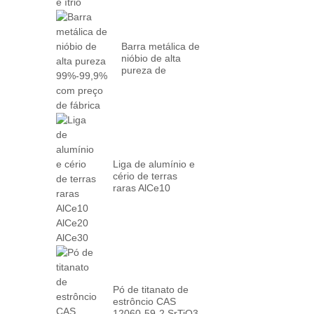
Barra metálica de
nióbio de alta
pureza de
99%-99,9% com
fábrica...
Liga de alumínio e
cério de terras
raras AlCe10
AlCe20 AlCe30
Pó de titanato de
estrôncio CAS
12060-59-2 SrTiO3