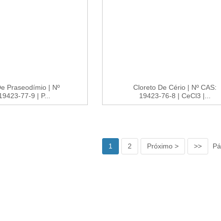
De Praseodímio | Nº
Cloreto De Cério | Nº CAS:
9423-77-9 | P...
19423-76-8 | CeCl3 |...
1
2
Próximo >
>>
Pá