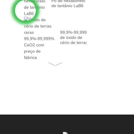
Pó de hexaboreto
de lantânio LaB6
99,9%-99,999%
de óxido de
cério de terras
raras CeO2
com fato...