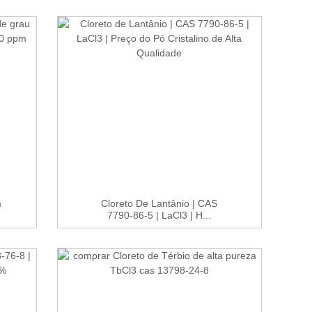
m
Cloreto De Lantânio | CAS
7790-86-5 | LaCl3 | H...