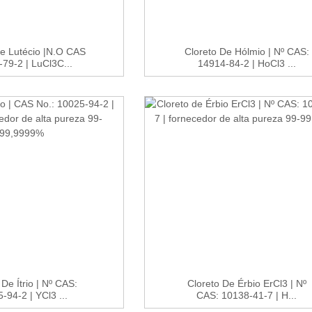
De Lutécio |N.o CAS
Cloreto De Hólmio | Nº CAS:
79-2 | LuCl3C...
14914-84-2 | HoCl3 ...
 De Ítrio | Nº CAS:
Cloreto De Érbio ErCl3 | Nº
-94-2 | YCl3 ...
CAS: 10138-41-7 | H...