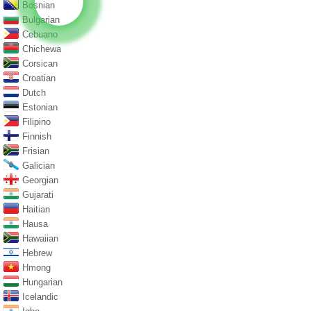
Bosnian
Bulgarian
Cebuano
Chichewa
Corsican
Croatian
Dutch
Estonian
Filipino
Finnish
Frisian
Galician
Georgian
Gujarati
Haitian
Hausa
Hawaiian
Hebrew
Hmong
Hungarian
Icelandic