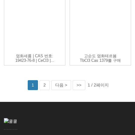
염화세륨 | CAS 번호:
고순도 염화테르븀
19423-76-8 | CeCl3 |...
TbCl3 Cas 1379를 구매
하세요...
1
2
다음 >
>>
1 / 2페이지