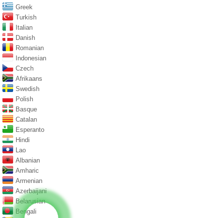
Greek
Turkish
Italian
Danish
Romanian
Indonesian
Czech
Afrikaans
Swedish
Polish
Basque
Catalan
Esperanto
Hindi
Lao
Albanian
Amharic
Armenian
Azerbaijani
Belarusian
Bengali