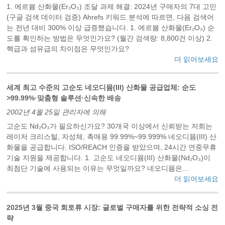
1. 에르븀 산화물(Er₂O₃) 조달 과제 해결: 2024년 구매자의 7대 고민
(구글 검색 데이터 검증) Ahrefs 키워드 분석에 따르면, 다음 검색어
는 전년 대비 300% 이상 급증했습니다. 1. 에르븀 산화물(Er₂O₃) 순
도를 확인하는 방법은 무엇인가요? (월간 검색량: 8,800건 이상) 2.
핵급과 섬유급의 차이점은 무엇인가요?
더 읽어보세요
세계 최고 수준의 고순도 네오디뮴(III) 산화물 공급업체: 순도
>99.99%·맞춤형 솔루션·신속한 배송
2002년 4월 25일 관리자에 의해
고순도 Nd₂O₃가 필요하신가요? 30개국 이상에서 신뢰받는 저희는
레이저 크리스털, 자성체, 촉매용 99.99%~99.999% 네오디뮴(III) 산
화물을 공급합니다. ISO/REACH 인증을 받았으며, 24시간 연중무휴
기술 지원을 제공합니다. ‌1. 고순도 네오디뮴(III) 산화물(Nd₂O₃)이
최첨단 기술에 사용되는 이유는 무엇일까요? 네오디뮴은...
더 읽어보세요
2025년 3월 중국 희토류 시장: 글로벌 구매자를 위한 전략적 소싱 전
략