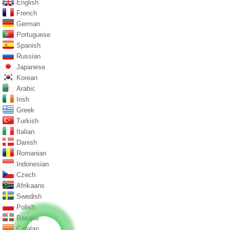
English
French
German
Portuguese
Spanish
Russian
Japanese
Korean
Arabic
Irish
Greek
Turkish
Italian
Danish
Romanian
Indonesian
Czech
Afrikaans
Swedish
Polish
Basque
Catalan