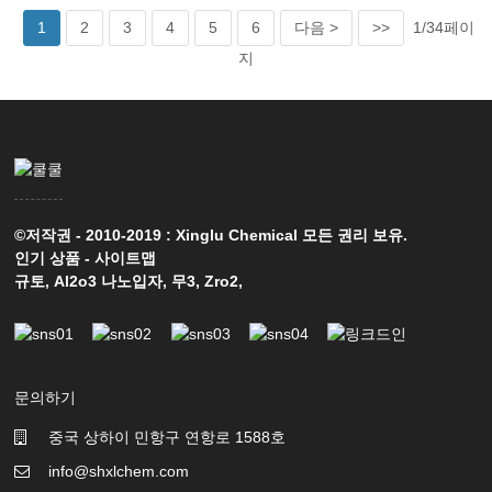
1
2
3
4
5
6
다음 >
>>
1/34페이
지
©저작권 - 2010-2019 : Xinglu Chemical 모든 권리 보유.
인기 상품
-
사이트맵
규토
,
Al2o3 나노입자
,
무3
,
Zro2
,
문의하기
중국 상하이 민항구 연항로 1588호
info@shxlchem.com