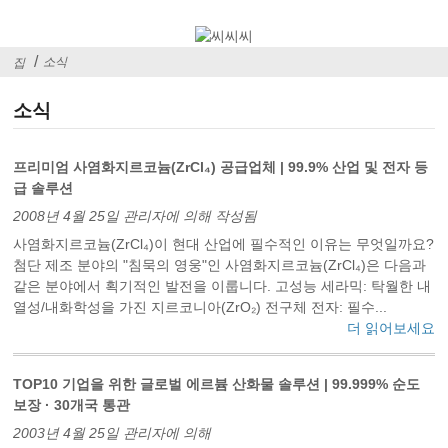
소식
집
소식
프리미엄 사염화지르코늄(ZrCl₄) 공급업체 | 99.9% 산업 및 전자 등
급 솔루션
2008년 4월 25일 관리자에 의해 작성됨
사염화지르코늄(ZrCl₄)이 현대 산업에 필수적인 이유는 무엇일까요?
첨단 제조 분야의 "침묵의 영웅"인 사염화지르코늄(ZrCl₄)은 다음과
같은 분야에서 획기적인 발전을 이룹니다. 고성능 세라믹: 탁월한 내
열성/내화학성을 가진 지르코니아(ZrO₂) 전구체 전자: 필수...
더 읽어보세요
TOP10 기업을 위한 글로벌 에르븀 산화물 솔루션 | 99.999% 순도
보장 · 30개국 통관
2003년 4월 25일 관리자에 의해