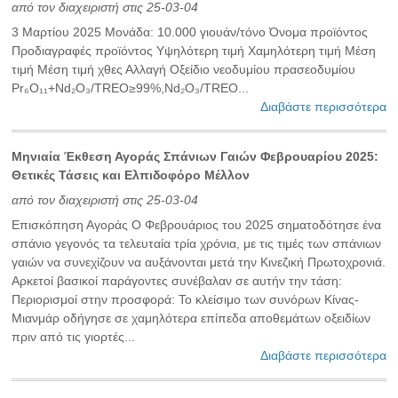
από τον διαχειριστή στις 25-03-04
3 Μαρτίου 2025 Μονάδα: 10.000 γιουάν/τόνο Όνομα προϊόντος
Προδιαγραφές προϊόντος Υψηλότερη τιμή Χαμηλότερη τιμή Μέση
τιμή Μέση τιμή χθες Αλλαγή Οξείδιο νεοδυμίου πρασεοδυμίου
Pr₆O₁₁+Nd₂O₃/TREO≥99%,Nd₂O₃/TREO...
Διαβάστε περισσότερα
Μηνιαία Έκθεση Αγοράς Σπάνιων Γαιών Φεβρουαρίου 2025:
Θετικές Τάσεις και Ελπιδοφόρο Μέλλον
από τον διαχειριστή στις 25-03-04
Επισκόπηση Αγοράς Ο Φεβρουάριος του 2025 σηματοδότησε ένα
σπάνιο γεγονός τα τελευταία τρία χρόνια, με τις τιμές των σπάνιων
γαιών να συνεχίζουν να αυξάνονται μετά την Κινεζική Πρωτοχρονιά.
Αρκετοί βασικοί παράγοντες συνέβαλαν σε αυτήν την τάση:
Περιορισμοί στην προσφορά: Το κλείσιμο των συνόρων Κίνας-
Μιανμάρ οδήγησε σε χαμηλότερα επίπεδα αποθεμάτων οξειδίων
πριν από τις γιορτές...
Διαβάστε περισσότερα