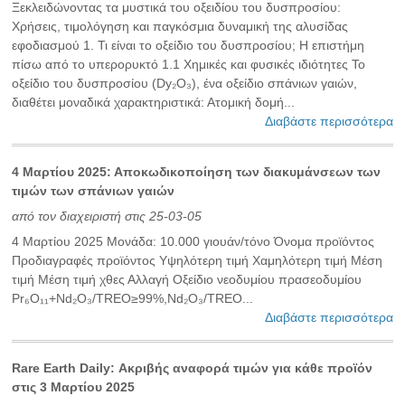
Ξεκλειδώνοντας τα μυστικά του οξειδίου του δυσπροσίου:
Χρήσεις, τιμολόγηση και παγκόσμια δυναμική της αλυσίδας
εφοδιασμού ‌1. Τι είναι το οξείδιο του δυσπροσίου; Η επιστήμη
πίσω από το υπερορυκτό‌ ‌1.1 Χημικές και φυσικές ιδιότητες‌ Το
οξείδιο του δυσπροσίου (Dy₂O₃), ένα οξείδιο σπάνιων γαιών,
διαθέτει μοναδικά χαρακτηριστικά: ‌Ατομική δομή...
Διαβάστε περισσότερα
4 Μαρτίου 2025: Αποκωδικοποίηση των διακυμάνσεων των
τιμών των σπάνιων γαιών
από τον διαχειριστή στις 25-03-05
4 Μαρτίου 2025 Μονάδα: 10.000 γιουάν/τόνο Όνομα προϊόντος
Προδιαγραφές προϊόντος Υψηλότερη τιμή Χαμηλότερη τιμή Μέση
τιμή Μέση τιμή χθες Αλλαγή Οξείδιο νεοδυμίου πρασεοδυμίου
Pr₆O₁₁+Nd₂O₃/TREO≥99%,Nd₂O₃/TREO...
Διαβάστε περισσότερα
Rare Earth Daily: Ακριβής αναφορά τιμών για κάθε προϊόν
στις 3 Μαρτίου 2025