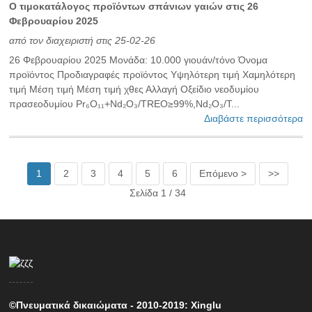
Ο τιμοκατάλογος προϊόντων σπάνιων γαιών στις 26
Φεβρουαρίου 2025
από τον διαχειριστή στις 25-02-26
26 Φεβρουαρίου 2025 Μονάδα: 10.000 γιουάν/τόνο Όνομα
προϊόντος Προδιαγραφές προϊόντος Υψηλότερη τιμή Χαμηλότερη
τιμή Μέση τιμή Μέση τιμή χθες Αλλαγή Οξείδιο νεοδυμίου
πρασεοδυμίου Pr₆O₁₁+Nd₂O₃/TREO≥99%,Nd₂O₃/T...
Διαβάστε περισσότερα
1
2
3
4
5
6
Επόμενο >
>>
Σελίδα 1 / 34
©Πνευματικά δικαιώματα - 2010-2019: Xinglu