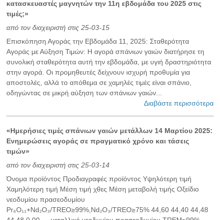
κατασκευαστές μαγνητών την 11η εβδομάδα του 2025 στις
τιμές;»
από τον διαχειριστή στις 25-03-15
Επισκόπηση Αγοράς την Εβδομάδα 11, 2025: Σταθερότητα
Αγοράς με Αύξηση Τιμών: Η αγορά σπάνιων γαιών διατήρησε τη
συνολική σταθερότητα αυτή την εβδομάδα, με υγιή δραστηριότητα
στην αγορά. Οι προμηθευτές δείχνουν ισχυρή προθυμία για
αποστολές, αλλά το απόθεμα σε χαμηλές τιμές είναι σπάνιο,
οδηγώντας σε μικρή αύξηση των σπάνιων γαιών...
Διαβάστε περισσότερα
«Ημερήσιες τιμές σπάνιων γαιών μετάλλων 14 Μαρτίου 2025:
Ενημερώσεις αγοράς σε πραγματικό χρόνο και τάσεις
τιμών»
από τον διαχειριστή στις 25-03-14
Όνομα προϊόντος Προδιαγραφές προϊόντος Υψηλότερη τιμή
Χαμηλότερη τιμή Μέση τιμή χθες Μέση μεταβολή τιμής Οξείδιο
νεοδυμίου πρασεοδυμίου
Pr₆O₁₁+Nd₂O₃/TREO≥99%,Nd₂O₃/TREO≥75% 44,60 44,40 44,48