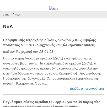
ΝΈΑ
ΣΠΊΤΙ
ΝΈΑ
Προμηθευτής τετραχλωριούχου ζιρκονίου (ZrCl₄) υψηλής
ποιότητας <99,9% Βιομηχανικές και Ηλεκτρονικές Λύσεις
από τον διαχειριστή στις 25-04-08
Γιατί το τετραχλωριούχο ζιρκόνιο (ZrCl₄) είναι κρίσιμο για τις
σύγχρονες βιομηχανίες; Το τετραχλωριούχο ζιρκόνιο (ZrCl₄), ο
«σιωπηλός ήρωας» της προηγμένης κατασκευής, αποτελεί την
κινητήρια δύναμη για καινοτομίες σε: ‌Κεραμικά υψηλής απόδοσης‌:
Πρόδρομος της ζιρκονίας (ZrO₂) με απαράμιλλη θερμική/χημική
αντοχή‌ Ηλεκτρονικά‌: Ουσία...
Διαβάστε περισσότερα
Παγκόσμιες λύσεις οξειδίου του ερβίου για τις 10 κορυφαίες
επιχειρήσεις | Εγγύηση καθαρότητας 99,999% ·