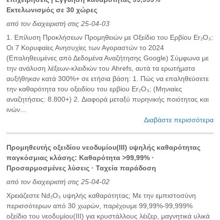
Εκτελωνισμός σε 30 χώρες
από τον διαχειριστή στις 25-04-03
1. Επίλυση Προκλήσεων Προμηθειών με Οξείδιο του Ερβίου Er₂O₃:
Οι 7 Κορυφαίες Ανησυχίες των Αγοραστών το 2024
(Επαληθευμένες από Δεδομένα Αναζήτησης Google) Σύμφωνα με
την ανάλυση λέξεων-κλειδιών του Ahrefs, αυτά τα ερωτήματα
αυξήθηκαν κατά 300%+ σε ετήσια βάση: 1. Πώς να επαληθεύσετε
την καθαρότητα του οξειδίου του ερβίου Er₂O₃; (Μηνιαίες
αναζητήσεις: 8.800+) 2. Διαφορά μεταξύ πυρηνικής ποιότητας και
ινών...
Διαβάστε περισσότερα
Προμηθευτής οξειδίου νεοδυμίου(III) υψηλής καθαρότητας
παγκόσμιας κλάσης: Καθαρότητα >99,99% ·
Προσαρμοσμένες λύσεις · Ταχεία παράδοση
από τον διαχειριστή στις 25-04-02
Χρειάζεστε Nd₂O₃ υψηλής καθαρότητας; Με την εμπιστοσύνη
περισσότερων από 30 χωρών, παρέχουμε 99,99%-99,999%
οξείδιο του νεοδυμίου(III) για κρυστάλλους λέιζερ, μαγνητικά υλικά