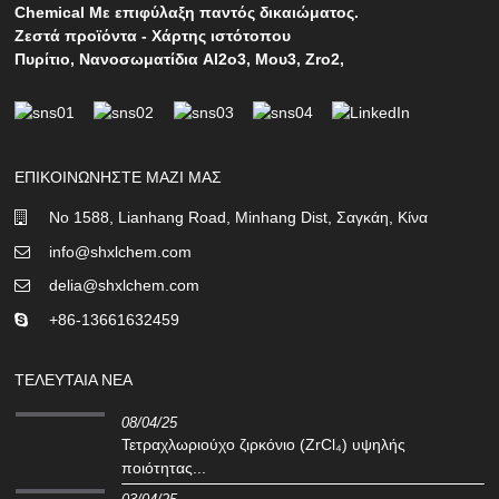
Chemical Με επιφύλαξη παντός δικαιώματος.
Ζεστά προϊόντα
-
Χάρτης ιστότοπου
Πυρίτιο
,
Νανοσωματίδια Al2o3
,
Μου3
,
Zro2
,
ΕΠΙΚΟΙΝΩΝΉΣΤΕ ΜΑΖΊ ΜΑΣ
No 1588, Lianhang Road, Minhang Dist, Σαγκάη, Κίνα
info@shxlchem.com
delia@shxlchem.com
+86-13661632459
ΤΕΛΕΥΤΑΊΑ ΝΈΑ
08/04/25
Τετραχλωριούχο ζιρκόνιο (ZrCl₄) υψηλής
ποιότητας...