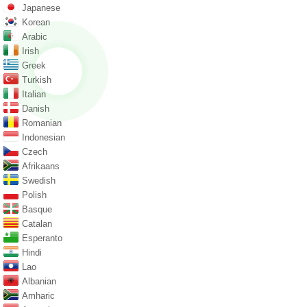
Japanese
Korean
Arabic
Irish
Greek
Turkish
Italian
Danish
Romanian
Indonesian
Czech
Afrikaans
Swedish
Polish
Basque
Catalan
Esperanto
Hindi
Lao
Albanian
Amharic