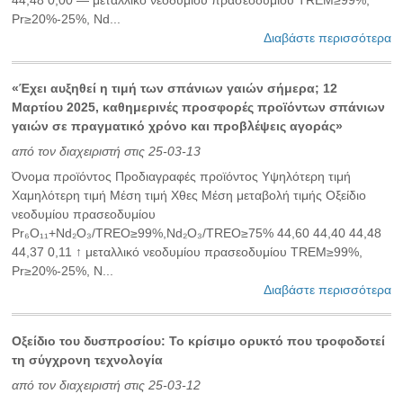
44,48 0,00 — μεταλλικό νεοδυμίου πρασεοδυμίου TREM≥99%,
Pr≥20%-25%, Nd...
Διαβάστε περισσότερα
«Έχει αυξηθεί η τιμή των σπάνιων γαιών σήμερα; 12
Μαρτίου 2025, καθημερινές προσφορές προϊόντων σπάνιων
γαιών σε πραγματικό χρόνο και προβλέψεις αγοράς»
από τον διαχειριστή στις 25-03-13
Όνομα προϊόντος Προδιαγραφές προϊόντος Υψηλότερη τιμή
Χαμηλότερη τιμή Μέση τιμή Χθες Μέση μεταβολή τιμής Οξείδιο
νεοδυμίου πρασεοδυμίου
Pr₆O₁₁+Nd₂O₃/TREO≥99%,Nd₂O₃/TREO≥75% 44,60 44,40 44,48
44,37 0,11 ↑ μεταλλικό νεοδυμίου πρασεοδυμίου TREM≥99%,
Pr≥20%-25%, N...
Διαβάστε περισσότερα
Οξείδιο του δυσπροσίου: Το κρίσιμο ορυκτό που τροφοδοτεί
τη σύγχρονη τεχνολογία
από τον διαχειριστή στις 25-03-12