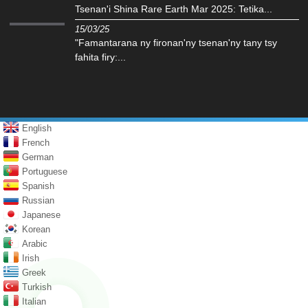
Tsenan'i Shina Rare Earth Mar 2025: Tetika...
15/03/25
"Famantarana ny fironan'ny tsenan'ny tany tsy
fahita firy:...
English
French
German
Portuguese
Spanish
Russian
Japanese
Korean
Arabic
Irish
Greek
Turkish
Italian