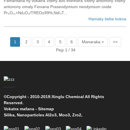
Famaritana ny vokatra Vidiny avo indrindra Vidiny antonony Vidiny
antonony omaly Fiovana Praseodymium neodymium oxide
Pr₆O₁₁+Nd₂O₃/TREO≥99%,Nd/₂T...
Hamaky bebe kokoa
1
2
3
4
5
6
Manaraka >
>>
Pejy 1 / 34
©Copyright - 2010-2019:Xinglu Chemical All Rights
Reserved.
Vokatra mafana
-
Sitemap
Silika
,
Nanoparticles Al2o3
,
Moo3
,
Zro2
,