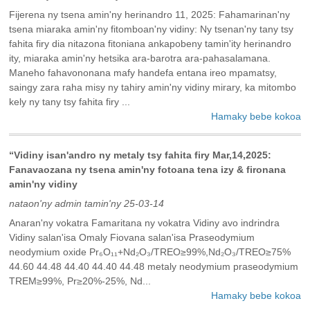
Fijerena ny tsena amin'ny herinandro 11, 2025: Fahamarinan'ny
tsena miaraka amin'ny fitomboan'ny vidiny: Ny tsenan'ny tany tsy
fahita firy dia nitazona fitoniana ankapobeny tamin'ity herinandro
ity, miaraka amin'ny hetsika ara-barotra ara-pahasalamana.
Maneho fahavononana mafy handefa entana ireo mpamatsy,
saingy zara raha misy ny tahiry amin'ny vidiny mirary, ka mitombo
kely ny tany tsy fahita firy ...
Hamaky bebe kokoa
“Vidiny isan'andro ny metaly tsy fahita firy Mar,14,2025:
Fanavaozana ny tsena amin'ny fotoana tena izy & fironana
amin'ny vidiny
nataon'ny admin tamin'ny 25-03-14
Anaran'ny vokatra Famaritana ny vokatra Vidiny avo indrindra
Vidiny salan'isa Omaly Fiovana salan'isa Praseodymium
neodymium oxide Pr₆O₁₁+Nd₂O₃/TREO≥99%,Nd₂O₃/TREO≥75%
44.60 44.48 44.40 44.40 44.48 metaly neodymium praseodymium
TREM≥99%, Pr≥20%-25%, Nd...
Hamaky bebe kokoa