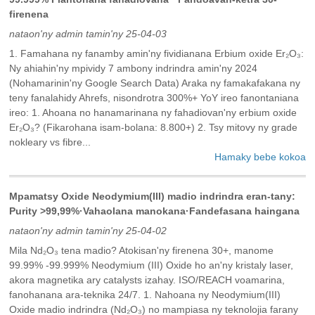
firenena
nataon'ny admin tamin'ny 25-04-03
1. Famahana ny fanamby amin'ny fividianana Erbium oxide Er₂O₃:
Ny ahiahin'ny mpividy 7 ambony indrindra amin'ny 2024
(Nohamarinin'ny Google Search Data) Araka ny famakafakana ny
teny fanalahidy Ahrefs, nisondrotra 300%+ YoY ireo fanontaniana
ireo: 1. Ahoana no hanamarinana ny fahadiovan'ny erbium oxide
Er₂O₃? (Fikarohana isam-bolana: 8.800+) 2. Tsy mitovy ny grade
nokleary vs fibre...
Hamaky bebe kokoa
‌Mpamatsy Oxide Neodymium(III) madio indrindra eran-tany:
Purity >99,99%·Vahaolana manokana·Fandefasana haingana
nataon'ny admin tamin'ny 25-04-02
Mila Nd₂O₃ tena madio? Atokisan'ny firenena 30+, manome
99.99% -99.999% Neodymium (III) Oxide ho an'ny kristaly laser,
akora magnetika ary catalysts izahay. ISO/REACH voamarina,
fanohanana ara-teknika 24/7. 1. Nahoana ny Neodymium(III)
Oxide madio indrindra (Nd₂O₃) no mampiasa ny teknolojia farany