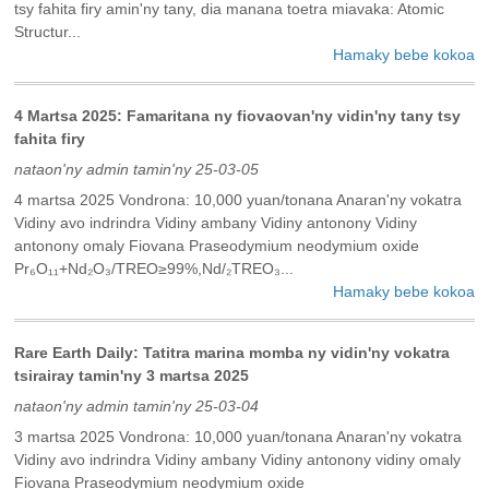
tsy fahita firy amin'ny tany, dia manana toetra miavaka: ‌Atomic
Structur...
Hamaky bebe kokoa
4 Martsa 2025: Famaritana ny fiovaovan'ny vidin'ny tany tsy
fahita firy
nataon'ny admin tamin'ny 25-03-05
4 martsa 2025 Vondrona: 10,000 yuan/tonana Anaran'ny vokatra
Vidiny avo indrindra Vidiny ambany Vidiny antonony Vidiny
antonony omaly Fiovana Praseodymium neodymium oxide
Pr₆O₁₁+Nd₂O₃/TREO≥99%,Nd/₂TREO₃...
Hamaky bebe kokoa
Rare Earth Daily: Tatitra marina momba ny vidin'ny vokatra
tsirairay tamin'ny 3 martsa 2025
nataon'ny admin tamin'ny 25-03-04
3 martsa 2025 Vondrona: 10,000 yuan/tonana Anaran'ny vokatra
Vidiny avo indrindra Vidiny ambany Vidiny antonony vidiny omaly
Fiovana Praseodymium neodymium oxide