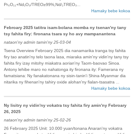
Pr₆O₁₁+Nd₂O₃/TREO≥99%,Nd/₂TREO₃...
Hamaky bebe kokoa
Febroary 2025 tatitra isam-bolana momba ny tsenan'ny tany
tsy fahita firy: fironana tsara sy ho avy mampanantena
nataon'ny admin tamin'ny 25-03-04
Tsena Overview Febroary 2025 dia nanamarika tranga tsy fahita
firy tao anatin'ny telo taona lasa, miaraka amin'ny vidin'ny tany tsy
fahita firy izay mitohy miakatra aorian'ny Taom-baovao Sinoa.
Antony lehibe maro no nahatonga ity fironana ity: Famerana ny
famatsiana: Ny fanakatonana ny sisin-tanin'i Shina-Myanmar dia
nitarika ny fihenan'ny tahiry oxide alohan'ny fialan-tsasatra ...
Hamaky bebe kokoa
Ny lisitry ny vidin'ny vokatra tsy fahita firy amin'ny Febroary
26, 2025
nataon'ny admin tamin'ny 25-02-26
26 Febroary 2025 Unit: 10.000 yuan/tonana Anaran'ny vokatra