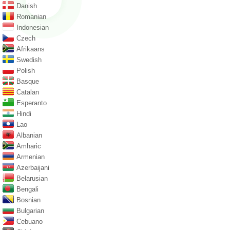
Danish
Romanian
Indonesian
Czech
Afrikaans
Swedish
Polish
Basque
Catalan
Esperanto
Hindi
Lao
Albanian
Amharic
Armenian
Azerbaijani
Belarusian
Bengali
Bosnian
Bulgarian
Cebuano