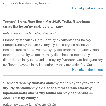
indrindra? Neodymium, fantaro...
Hamaky bebe kokoa
Tsenan'i Shina Rare Earth Mar 2025: Tetika fikarohana
stratejika ho an'ny mpividy eran-tany
nataon'ny admin tamin'ny 25-03-31
Fironan'ny tsenan'ny Rare Earth sy ny fanantenana ho avy
Fampidirana Ny tsenan'ny tany tsy fahita firy dia niaina varotra
tamim-pitandremana, voamariky ny toe-draharaha malemy nefa
marin-toerana. Ity lahatsoratra ity dia miresaka momba ny
dinamika amin'ny tsena ankehitriny, ny fivoarana vao haingana ary
ny fijery ho avy amin'ny indostrian'ny tany tsy fahita firy. Curre...
Hamaky bebe kokoa
"Famantarana ny fironana amin'ny tsenan'ny tany tsy fahita
firy: Ny fiantraikan'ny fividianana mivondrona ataon'ny
mpanamboatra andriamby lehibe amin'ny herinandro 11,
2025, amin'ny vidiny?"
nataon'ny admin tamin'ny 25-03-15