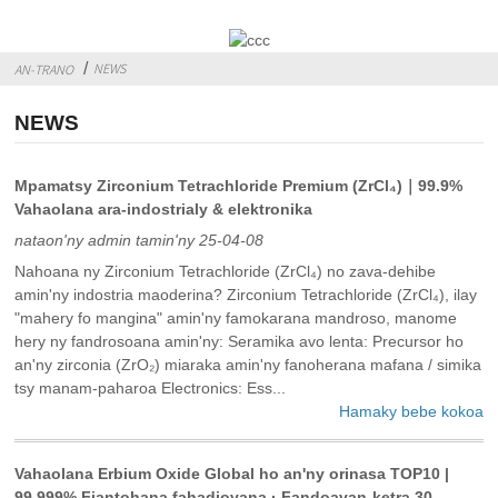
NEWS
AN-TRANO
NEWS
Mpamatsy Zirconium Tetrachloride Premium (ZrCl₄)｜99.9%
Vahaolana ara-indostrialy & elektronika
nataon'ny admin tamin'ny 25-04-08
Nahoana ny Zirconium Tetrachloride (ZrCl₄) no zava-dehibe
amin'ny indostria maoderina? ‌Zirconium Tetrachloride (ZrCl₄)‌, ilay
"mahery fo mangina" amin'ny famokarana mandroso, manome
hery ny fandrosoana amin'ny: ‌Seramika avo lenta‌: Precursor ho
an'ny zirconia (ZrO₂) miaraka amin'ny fanoherana mafana / simika
tsy manam-paharoa‌ Electronics‌: Ess...
Hamaky bebe kokoa
Vahaolana Erbium Oxide Global ho an'ny orinasa TOP10 |
99.999% Fiantohana fahadiovana · Fandoavan-ketra 30-