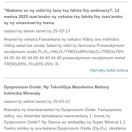
"Niakatra ve ny vidin'ny tany tsy fahita firy androany?, 12
martsa 2025 isan'andro ny vokatra tsy fahita firy isan'andro
sy ny vinavinan'ny tsena.
nataon'ny admin tamin'ny 25-03-13
Anaran'ny vokatra Famaritana ny vokatra Vidiny avo indrindra
Vidiny salan'isa omaly Salan'ny vidin'ny fanovana Praseodymium
neodymium oxide Pr₆O₁₁+Nd₂O₃/TREO≥99%,Nd₂O₃/TREO≥75%
44.60 44.40 44.60 44.40 44.40 praseodymium neodymium metal
TREM≥99%, Pr≥20%-25%, N...
Hamaky bebe kokoa
Dysprosium Oxide: Ny Teknôlôjia Maoderina Mahery
Indrindra Mineraly
nataon'ny admin tamin'ny 25-03-12
Mamaha ny tsiambaratelon'ny Dysprosium Oxide: Fampiasana,
vidiny, ary dinamika famatsiana manerantany ‌1. Inona ny
Dysprosium Oxide? Ny Siansa ao ambadiky ny Super Mineral‌ ‌1.1
Toetra simika sy ara-batana‌ Dysprosium Oxide (Dy₂O₃), oksidena