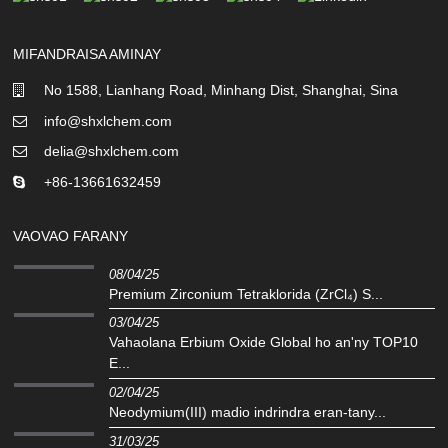
MIFANDRAISA AMINAY
No 1588, Lianhang Road, Minhang Dist, Shanghai, Sina
info@shxlchem.com
delia@shxlchem.com
+86-13661632459
VAOVAO FARANY
08/04/25
Premium Zirconium Tetraklorida (ZrCl₄) S...
03/04/25
Vahaolana Erbium Oxide Global ho an'ny TOP10
E...
02/04/25
‌Neodymium(III) madio indrindra eran-tany...
31/03/25