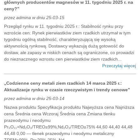
głównych producentów magnesów w 11. tygodniu 2025 r. na
ceny?”
przez admina w dniu 25-03-15
Przegląd rynku w 11. tygodniu 2025 r.: Stabilność rynku przy
wzroście cen: Rynek pierwiastków ziem rzadkich utrzymał w tym
tygodniu ogólną stabilność, charakteryzującą się wysoką
aktywnością rynkową. Dostawcy wykazują dużą gotowość do
dostaw, ale zapasy w niskich cenach są ograniczone, co prowadzi
do nieznacznego wzrostu cen pierwiastków ziem rzadkich...
Przeczytaj więcej
„Codzienne ceny metali ziem rzadkich 14 marca 2025 r.:
Aktualizacje rynku w czasie rzeczywistym i trendy cenowe”
przez admina w dniu 25-03-14
Nazwa produktu Specyfikacja produktu Najwyższa cena Najniższa
cena Średnia cena Wczoraj Średnia cena Zmiana tlenku
prazeodymu i neodymu
Pr₆O₁₁+Nd₂O₃/TREO≥99%,Nd₂O₃/TREO≥75% 44,60 44,40 44,48
44,48 0,00 — tlenek prazeodymu i neodymu metaliczny