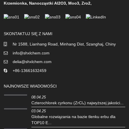
Krzemionka
,
Nanocząstki Al2O3
,
Moo3
,
Zro2
,
SKONTAKTUJ SIĘ Z NAMI
Nr 1588, Lianhang Road, Minhang Dist, Szanghaj, Chiny
info@shxlchem.com
delia@shxlchem.com
+86-13661632459
NAJNOWSZE WIADOMOŚCI
08.04.25
Czterochlorek cyrkonu (ZrCl₄) najwyższej jakości...
03.04.25
Globalne rozwiązania na bazie tlenku erbu dla
TOP10 E...