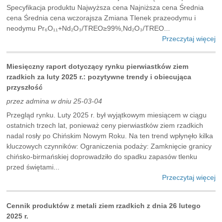
Specyfikacja produktu Najwyższa cena Najniższa cena Średnia
cena Średnia cena wczorajsza Zmiana Tlenek prazeodymu i
neodymu Pr₆O₁₁+Nd₂O₃/TREO≥99%,Nd₂O₃/TREO...
Przeczytaj więcej
Miesięczny raport dotyczący rynku pierwiastków ziem
rzadkich za luty 2025 r.: pozytywne trendy i obiecująca
przyszłość
przez admina w dniu 25-03-04
Przegląd rynku. Luty 2025 r. był wyjątkowym miesiącem w ciągu
ostatnich trzech lat, ponieważ ceny pierwiastków ziem rzadkich
nadal rosły po Chińskim Nowym Roku. Na ten trend wpłynęło kilka
kluczowych czynników: Ograniczenia podaży: Zamknięcie granicy
chińsko-birmańskiej doprowadziło do spadku zapasów tlenku
przed świętami...
Przeczytaj więcej
Cennik produktów z metali ziem rzadkich z dnia 26 lutego
2025 r.