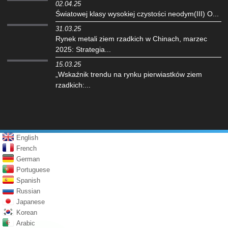
02.04.25
‌Światowej klasy wysokiej czystości neodym(III) O...
31.03.25
Rynek metali ziem rzadkich w Chinach, marzec
2025: Strategia...
15.03.25
„Wskaźnik trendu na rynku pierwiastków ziem
rzadkich:...
English
French
German
Portuguese
Spanish
Russian
Japanese
Korean
Arabic