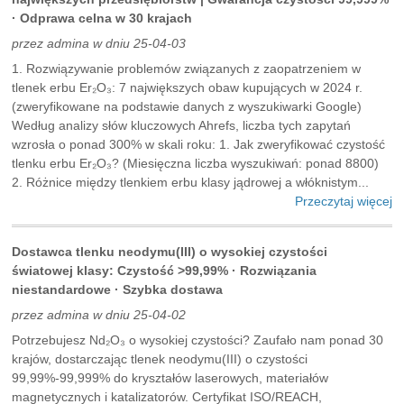
· Odprawa celna w 30 krajach
przez admina w dniu 25-04-03
1. Rozwiązywanie problemów związanych z zaopatrzeniem w
tlenek erbu Er₂O₃: 7 największych obaw kupujących w 2024 r.
(zweryfikowane na podstawie danych z wyszukiwarki Google)
Według analizy słów kluczowych Ahrefs, liczba tych zapytań
wzrosła o ponad 300% w skali roku: 1. Jak zweryfikować czystość
tlenku erbu Er₂O₃? (Miesięczna liczba wyszukiwań: ponad 8800)
2. Różnice między tlenkiem erbu klasy jądrowej a włóknistym...
Przeczytaj więcej
Dostawca tlenku neodymu(III) o wysokiej czystości
światowej klasy: Czystość >99,99% · Rozwiązania
niestandardowe · Szybka dostawa
przez admina w dniu 25-04-02
Potrzebujesz Nd₂O₃ o wysokiej czystości? Zaufało nam ponad 30
krajów, dostarczając tlenek neodymu(III) o czystości
99,99%-99,999% do kryształów laserowych, materiałów
magnetycznych i katalizatorów. Certyfikat ISO/REACH,