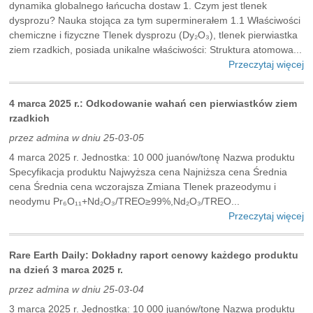
dynamika globalnego łańcucha dostaw 1. Czym jest tlenek
dysprozu? Nauka stojąca za tym superminerałem 1.1 Właściwości
chemiczne i fizyczne Tlenek dysprozu (Dy₂O₃), tlenek pierwiastka
ziem rzadkich, posiada unikalne właściwości: Struktura atomowa...
Przeczytaj więcej
4 marca 2025 r.: Odkodowanie wahań cen pierwiastków ziem
rzadkich
przez admina w dniu 25-03-05
4 marca 2025 r. Jednostka: 10 000 juanów/tonę Nazwa produktu
Specyfikacja produktu Najwyższa cena Najniższa cena Średnia
cena Średnia cena wczorajsza Zmiana Tlenek prazeodymu i
neodymu Pr₆O₁₁+Nd₂O₃/TREO≥99%,Nd₂O₃/TREO...
Przeczytaj więcej
Rare Earth Daily: Dokładny raport cenowy każdego produktu
na dzień 3 marca 2025 r.
przez admina w dniu 25-03-04
3 marca 2025 r. Jednostka: 10 000 juanów/tonę Nazwa produktu