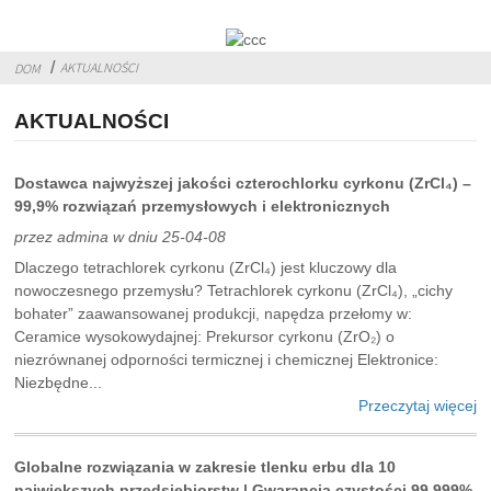
AKTUALNOŚCI
DOM
AKTUALNOŚCI
Dostawca najwyższej jakości czterochlorku cyrkonu (ZrCl₄) –
99,9% rozwiązań przemysłowych i elektronicznych
przez admina w dniu 25-04-08
Dlaczego tetrachlorek cyrkonu (ZrCl₄) jest kluczowy dla
nowoczesnego przemysłu? Tetrachlorek cyrkonu (ZrCl₄), „cichy
bohater” zaawansowanej produkcji, napędza przełomy w:
Ceramice wysokowydajnej: Prekursor cyrkonu (ZrO₂) o
niezrównanej odporności termicznej i chemicznej Elektronice:
Niezbędne...
Przeczytaj więcej
Globalne rozwiązania w zakresie tlenku erbu dla 10
największych przedsiębiorstw | Gwarancja czystości 99,999%