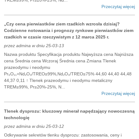
TREM≥99%, Pr≥20%-25%, Nd...
Przeczytaj więcej
„Czy cena pierwiastków ziem rzadkich wzrosła dzisiaj?
Codzienne notowania i prognozy rynkowe pierwiastków ziem
rzadkich w czasie rzeczywistym z 12 marca 2025 r.
przez admina w dniu 25-03-13
Nazwa produktu Specyfikacja produktu Najwyższa cena Najniższa
cena Średnia cena Wczoraj Średnia cena Zmiana Tlenek
prazeodymu i neodymu
Pr₆O₁₁+Nd₂O₃/TREO≥99%,Nd₂O₃/TREO≥75% 44,60 44,40 44,48
44,37 0,11 ↑ Tlenek prazeodymu i neodymu metaliczny
TREM≥99%, Pr≥20%-25%, N...
Przeczytaj więcej
Tlenek dysprozu: kluczowy minerał napędzający nowoczesną
technologię
przez admina w dniu 25-03-12
Odkrywanie sekretów tlenku dysprozu: zastosowania, ceny i