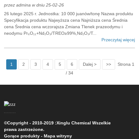
przez admina w dniu 25-02-26
26 lutego 2025 r. Jednostka: 10 000 juanów/tonę Nazwa produktu
Specyfikacja produktu Najwyższa cena Najniższa cena Średnia
cena Średnia cena wczorajsza Zmiana Tlenek prazeodymu i
neodymu Pr₆O₁₁+Nd₂O₃/TREO≥99%,Nd₂O₃/T...
Przeczytaj więcej
1
2
3
4
5
6
Dalej >
>>
Strona 1
/ 34
©Copyright - 2010-2019 :Xinglu Chemical Wszelkie
prawa zastrzeżone.
Gorące produkty
-
Mapa witryny