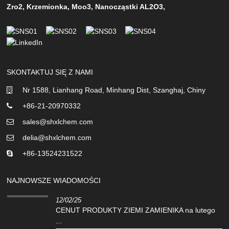
Zro2
,
Krzemionka
,
Moo3
,
Nanocząstki AL2O3
,
SKONTAKTUJ SIĘ Z NAMI
Nr 1588, Lianhang Road, Minhang Dist, Szanghaj, Chiny
+86-21-20970332
sales@shxlchem.com
delia@shxlchem.com
+86-13524231522
NAJNOWSZE WIADOMOŚCI
12/02/25
CENUT PRODUKTY ZIEMI ZAMIENIKA na lutego
...