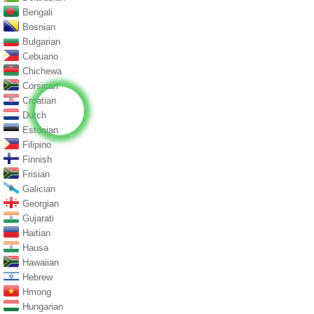
Bengali
Bosnian
Bulgarian
Cebuano
Chichewa
Corsican
Croatian
Dutch
Estonian
Filipino
Finnish
Frisian
Galician
Georgian
Gujarati
Haitian
Hausa
Hawaiian
Hebrew
Hmong
Hungarian