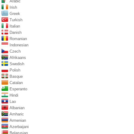
Arabic
Irish
Greek
Turkish
Italian
Danish
Romanian
Indonesian
Czech
Afrikaans
Swedish
Polish
Basque
Catalan
Esperanto
Hindi
Lao
Albanian
Amharic
Armenian
Azerbaijani
Belarusian