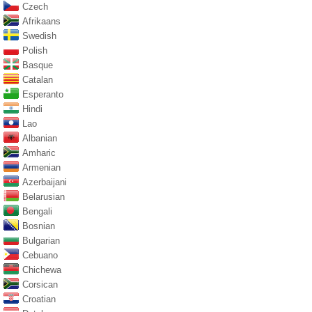
Czech
Afrikaans
Swedish
Polish
Basque
Catalan
Esperanto
Hindi
Lao
Albanian
Amharic
Armenian
Azerbaijani
Belarusian
Bengali
Bosnian
Bulgarian
Cebuano
Chichewa
Corsican
Croatian