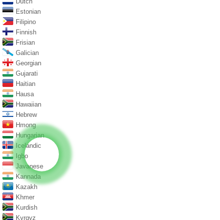
Dutch
Estonian
Filipino
Finnish
Frisian
Galician
Georgian
Gujarati
Haitian
Hausa
Hawaiian
Hebrew
Hmong
Hungarian
Icelandic
Igbo
Javanese
Kannada
Kazakh
Khmer
Kurdish
Kyrgyz