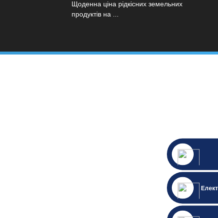
Щоденна ціна рідкісних земельних
продуктів на ...
Елект