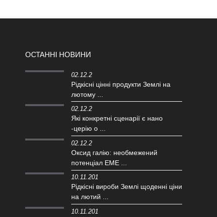
ОСТАННІ НОВИНИ
02.12.2
Рідкісні цінні продукти Землі на
лютому ...
02.12.2
Які конкретні сценарії є нано
-церію o ...
02.12.2
Оксид галію: необмежений
потенціал EME ...
10.11.201
Рідкісні вироби Землі щоденні ціни
на лютий ...
10.11.201