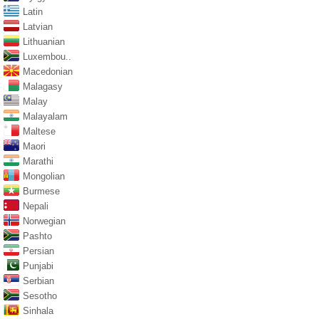
Latin
Latvian
Lithuanian
Luxembou..
Macedonian
Malagasy
Malay
Malayalam
Maltese
Maori
Marathi
Mongolian
Burmese
Nepali
Norwegian
Pashto
Persian
Punjabi
Serbian
Sesotho
Sinhala