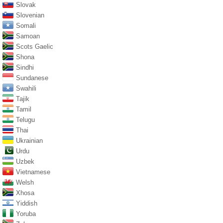
Slovak
Slovenian
Somali
Samoan
Scots Gaelic
Shona
Sindhi
Sundanese
Swahili
Tajik
Tamil
Telugu
Thai
Ukrainian
Urdu
Uzbek
Vietnamese
Welsh
Xhosa
Yiddish
Yoruba