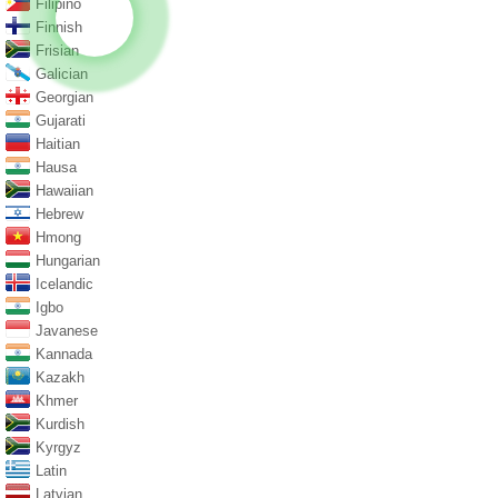
Filipino
Finnish
Frisian
Galician
Georgian
Gujarati
Haitian
Hausa
Hawaiian
Hebrew
Hmong
Hungarian
Icelandic
Igbo
Javanese
Kannada
Kazakh
Khmer
Kurdish
Kyrgyz
Latin
Latvian