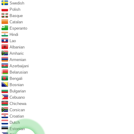
Swedish
Polish
Basque
Catalan
Esperanto
Hindi
Lao
Albanian
Amharic
Armenian
Azerbaijani
Belarusian
Bengali
Bosnian
Bulgarian
Cebuano
Chichewa
Corsican
Croatian
Dutch
Estonian