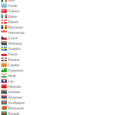
Irish
Greek
Turkish
Italian
Danish
Romanian
Indonesian
Czech
Afrikaans
Swedish
Polish
Basque
Catalan
Esperanto
Hindi
Lao
Albanian
Amharic
Armenian
Azerbaijani
Belarusian
Bengali