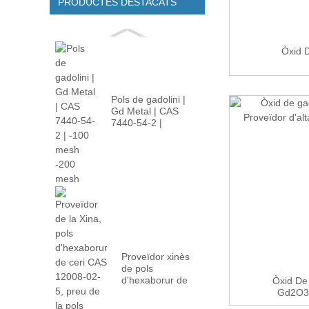
PRODUCTES DESTACATS
Òxid 
Pols de gadolini |
Gd Metal | CAS
7440-54-2 |
-100m...
Proveïdor xinès
de pols
d'hexaborur de
Òxid De 
ceri CAS 12008-
Gd2O3 |
02...