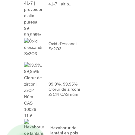
41-7 | alt p...
Òxid d'escandi
Sc2O3
99,9%, 99,95%
Clorur de zirconi
ZrCl4 CAS núm.
10026-...
Hexaborur de
lantàni en pols