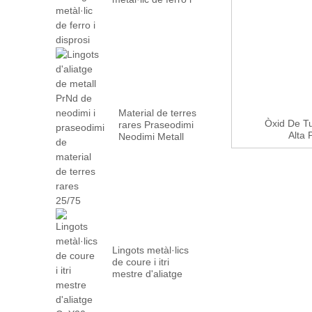
disprosi
Material de terres
Òxid De Tu
rares Praseodimi
Alta 
Neodimi Metall
PrN...
Lingots metàl·lics
de coure i itri
mestre d'aliatge
CuY20