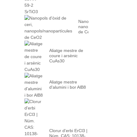
Nanopols d'òxid de ceri,
nanopols/nanopartícules
de CeO2
Aliatge mestre de
coure i arsènic
CuAs30
Aliatge mestre
d'alumini i bor AlB8
Clorur d'erbi ErCl3 |
Núm. CAS: 10138-