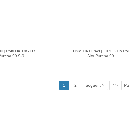
li | Pols De Tm2O3 |
Òxid De Luteci | Lu2O3 En Pol
Puresa 99.9-9...
| Alta Puresa 99....
1
2
Següent >
>>
Pà