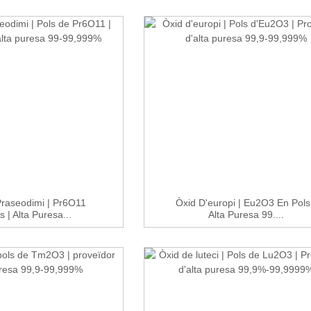
Praseodimi | Pr6O11
Òxid D'europi | Eu2O3 En Pols
s | Alta Puresa...
Alta Puresa 99....