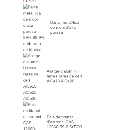
Barra metàl·lica
de niobi d'alta
puresa
99%-99,9% amb
fàbrica...
Aliatge d'alumini i
terres rares de ceri
AlCe10 AlCe20
AlCe30
Pols de titanat
d'estronci CAS
12060-59-2 SrTiO3