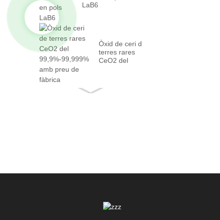
LaB6
Òxid de ceri de
terres rares
CeO2 del
99,9%-99,999%
amb fet...