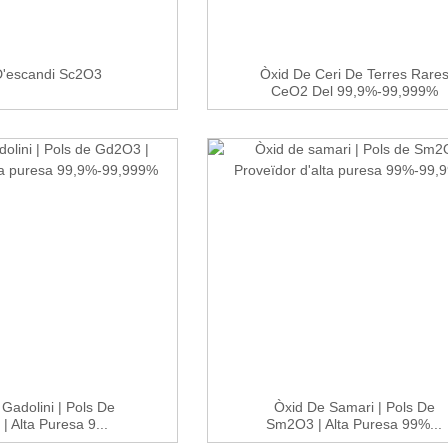
D'escandi Sc2O3
Òxid De Ceri De Terres Rare
CeO2 Del 99,9%-99,999%
Amb...
Gadolini | Pols De
Òxid De Samari | Pols De
 Alta Puresa 9...
Sm2O3 | Alta Puresa 99%...