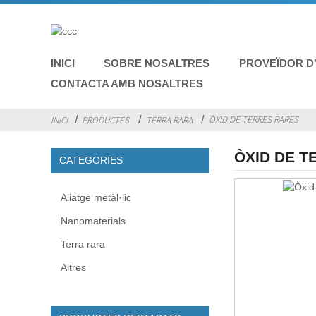
INICI
SOBRE NOSALTRES
PROVEÏDOR D
CONTACTA AMB NOSALTRES
ÒXID DE TERRES RARES
INICI
PRODUCTES
TERRA RARA
ÒXID DE T
CATEGORIES
Aliatge metàl·lic
Nanomaterials
Terra rara
Altres