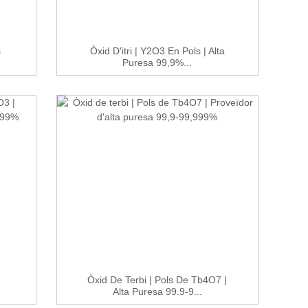
s
Òxid D'itri | Y2O3 En Pols | Alta
Puresa 99,9%...
Òxid De Terbi | Pols De Tb4O7 |
Alta Puresa 99.9-9...