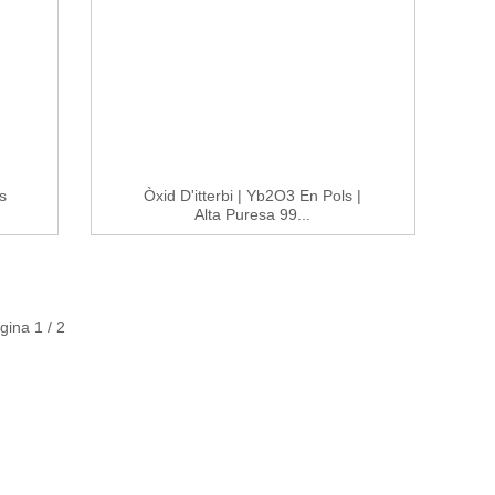
s
Òxid D'itterbi | Yb2O3 En Pols |
Alta Puresa 99...
gina 1 / 2