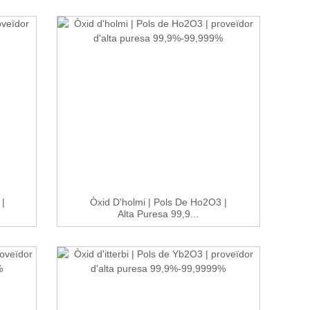
 |
Òxid D'holmi | Pols De Ho2O3 |
Alta Puresa 99,9...