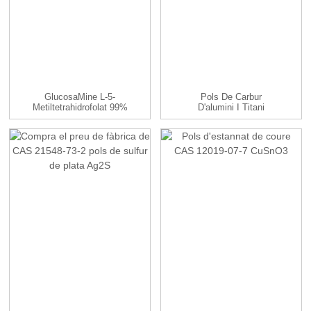
GlucosaMine L-5-
Pols De Carbur
Metiltetrahidrofolat 99%
D'alumini I Titani
CAS ...
Ti3alc2 De 200 Malles...