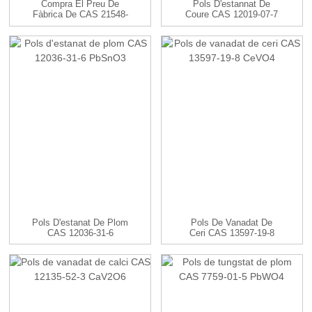
Compra El Preu De
Pols D'estannat De
Fàbrica De CAS 21548-
Coure CAS 12019-07-7
73-2 Silver Sulf...
CuSnO3
Pols D'estanat De Plom
Pols De Vanadat De
CAS 12036-31-6
Ceri CAS 13597-19-8
PbSnO3
CeVO4