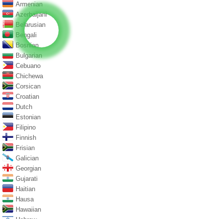
Armenian
Azerbaijani
Belarusian
Bengali
Bosnian
Bulgarian
Cebuano
Chichewa
Corsican
Croatian
Dutch
Estonian
Filipino
Finnish
Frisian
Galician
Georgian
Gujarati
Haitian
Hausa
Hawaiian