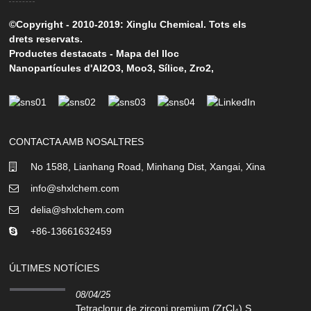
©Copyright - 2010-2019: Xinglu Chemical. Tots els
drets reservats.
Productes destacats
-
Mapa del lloc
Nanopartícules d'Al2O3
,
Moo3
,
Sílice
,
Zro2
,
CONTACTA AMB NOSALTRES
No 1588, Lianhang Road, Minhang Dist, Xangai, Xina
info@shxlchem.com
delia@shxlchem.com
+86-13661632459
ÚLTIMES NOTÍCIES
08/04/25
Tetraclorur de zirconi premium (ZrCl₄) S...