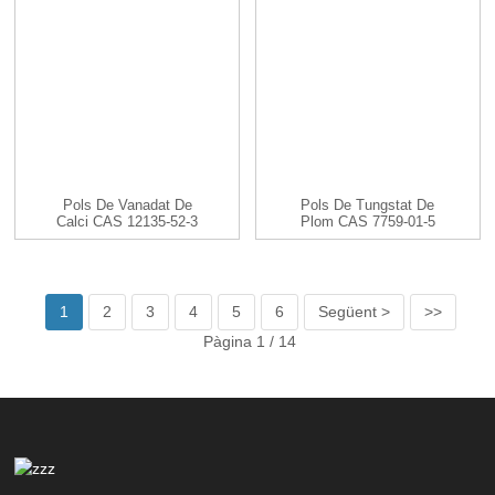
Pols De Vanadat De
Pols De Tungstat De
Calci CAS 12135-52-3
Plom CAS 7759-01-5
CaV2O6
PbWO4
1
2
3
4
5
6
Següent >
>>
Pàgina 1 / 14