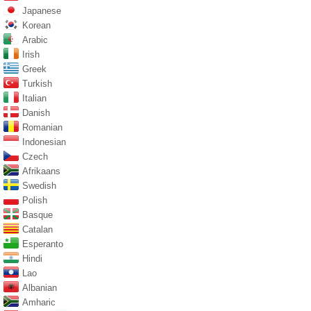
Japanese
Korean
Arabic
Irish
Greek
Turkish
Italian
Danish
Romanian
Indonesian
Czech
Afrikaans
Swedish
Polish
Basque
Catalan
Esperanto
Hindi
Lao
Albanian
Amharic