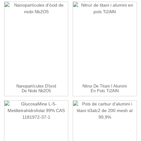
Octahidratat...
Nanopartícules D'òxid
Nitrur De Titani I Alumini
De Niobi Nb2O5
En Pols Ti2AlN