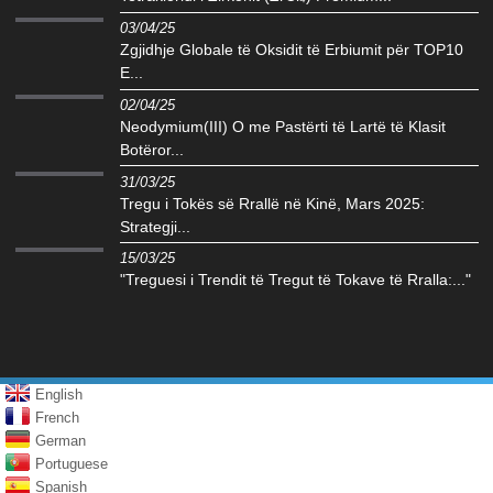
03/04/25
Zgjidhje Globale të Oksidit të Erbiumit për TOP10
E...
02/04/25
Neodymium(III) O me Pastërti të Lartë të Klasit
Botëror...
31/03/25
Tregu i Tokës së Rrallë në Kinë, Mars 2025:
Strategji...
15/03/25
"Treguesi i Trendit të Tregut të Tokave të Rralla:..."
English
French
German
Portuguese
Spanish