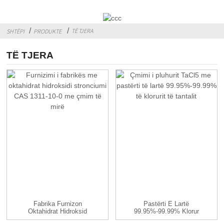
TË TJERA
SHTËPI
PRODUKTE
TË TJERA
Fabrika Furnizon
Pastërti E Lartë
Oktahidrat Hidroksid
99.95%-99.99% Klorur
Stronciumi ...
Tantali TaC...