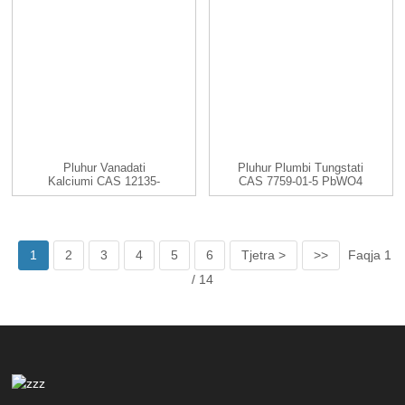
Pluhur Vanadati
Pluhur Plumbi Tungstati
Kalciumi CAS 12135-
CAS 7759-01-5 PbWO4
52-3 CaV2O6
1
2
3
4
5
6
Tjetra >
>>
Faqja 1
/ 14