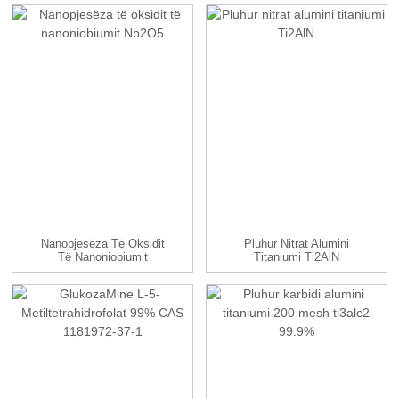
Nanopjesëza Të Oksidit
Pluhur Nitrat Alumini
Të Nanoniobiumit
Titaniumi Ti2AlN
Nb2O5