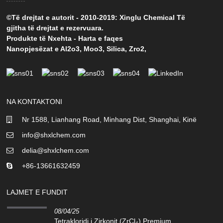
©Të drejtat e autorit - 2010-2019: Xinglu Chemical Të
gjitha të drejtat e rezervuara.
Produkte të Nxehta
-
Harta e faqes
Nanopjesëzat e Al2o3
,
Moo3
,
Silica
,
Zro2
,
NA KONTAKTONI
Nr 1588, Lianhang Road, Minhang Dist, Shanghai, Kinë
info@shxlchem.com
delia@shxlchem.com
+86-13661632459
LAJMET E FUNDIT
08/04/25
Tetrakloridi i Zirkonit (ZrCl₄) Premium...