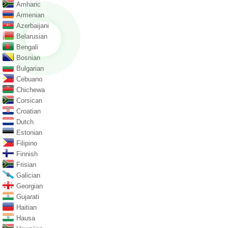
Amharic
Armenian
Azerbaijani
Belarusian
Bengali
Bosnian
Bulgarian
Cebuano
Chichewa
Corsican
Croatian
Dutch
Estonian
Filipino
Finnish
Frisian
Galician
Georgian
Gujarati
Haitian
Hausa