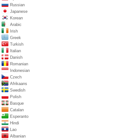
Russian
Japanese
Korean
Arabic
Irish
Greek
Turkish
Italian
Danish
Romanian
Indonesian
Czech
Afrikaans
Swedish
Polish
Basque
Catalan
Esperanto
Hindi
Lao
Albanian