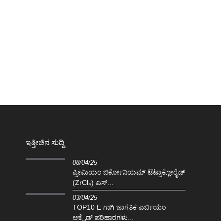
ಇತ್ತೀಚಿನ ಸುದ್ದಿ
08/04/25
ಪ್ರೀಮಿಯಂ ಜಿರ್ಕೋನಿಯಮ್ ಟೆಟ್ರಾಕ್ಲೋರೈಡ್
(ZrCl₄) ಎಸ್...
03/04/25
TOP10 E ಗಾಗಿ ಜಾಗತಿಕ ಎರ್ಬಿಯಂ
ಆಕ್ಸೈಡ್ ಪರಿಹಾರಗಳು...