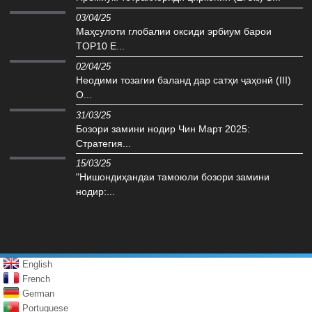
03/04/25
Маҳсулоти глобалии оксиди эрбиум барои
TOP10 E...
02/04/25
Неодими тозагии баланд дар сатҳи ҷаҳонӣ (III)
O...
31/03/25
Бозори замини нодир Чин Март 2025:
Стратегия...
15/03/25
"Нишондиҳандаи тамоюли бозори замини
нодир:...
English
French
German
Portuguese