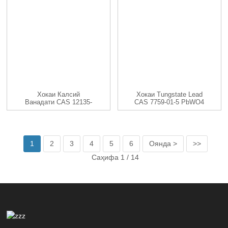
Хокаи Калсий
Хокаи Tungstate Lead
Ванадати CAS 12135-
CAS 7759-01-5 PbWO4
52-3 CaV2O6
1
2
3
4
5
6
Оянда >
>>
Саҳифа 1 / 14