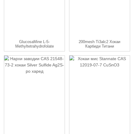
GlucosaMine L-5-
200mesh Ti3alc2 Хокаи
Methyltetrahydrofolate
Карбиди Титани
99% CAS ...
Алюминий ...