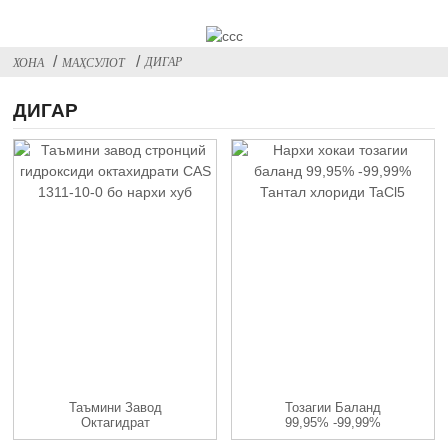
ДИГАР
ХОНА
МАҲСУЛОТ
ДИГАР
Таъмини Завод
Тозагии Баланд
Октагидрат
99,95% -99,99%
Гидроксиди Стронций
Тантал Хлориди TaC...