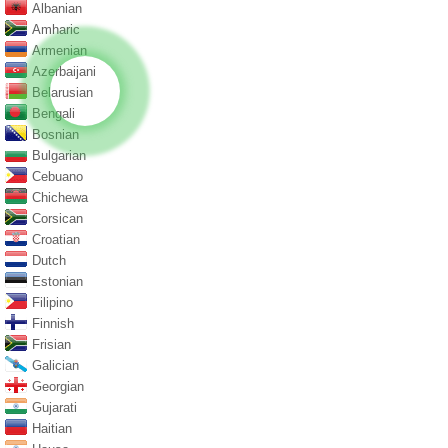
Albanian
Amharic
Armenian
Azerbaijani
Belarusian
Bengali
Bosnian
Bulgarian
Cebuano
Chichewa
Corsican
Croatian
Dutch
Estonian
Filipino
Finnish
Frisian
Galician
Georgian
Gujarati
Haitian