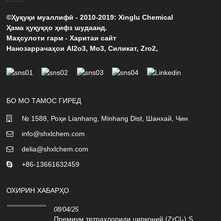
©Ҳуқуқи муаллифӣ - 2010-2019: Xinglu Chemical
Ҳама ҳуқуқҳо ҳифз шудаанд.
Маҳсулоти гарм
-
Харитаи сайт
Нанозаррачаҳои Al2o3
,
Мо3
,
Силикат
,
Zro2
,
БО МО ТАМОС ГИРЕД
№ 1588, Роҳи Lianhang, Minhang Dist, Шанхай, Чин
info@shxlchem.com
delia@shxlchem.com
+86-13661632459
ОХИРИН ХАБАРҲО
08/04/25
Премиум тетрахлориди цирконий (ZrCl₄) S...