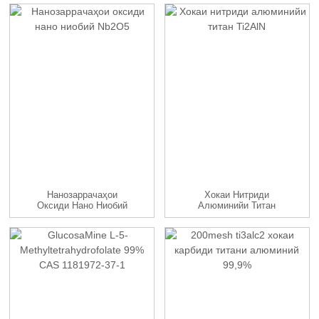
...
Нанозаррачаҳои
Хокаи Нитриди
Оксиди Нано Ниобий
Алюминийи Титан
Nb2O5
Ti2AlN