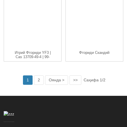
Итрий Фториди YF3 |
Фториди Скандий
Cas 13709-49-4 | 99-
99,9...
1
2
Оянда >
>>
Саҳифа 1/2