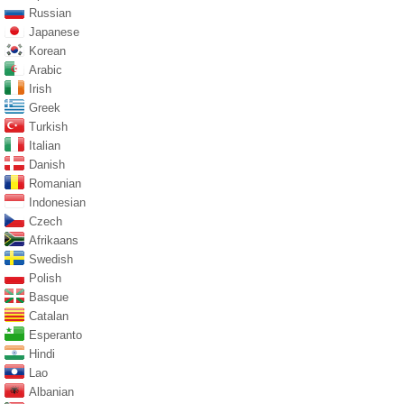
Russian
Japanese
Korean
Arabic
Irish
Greek
Turkish
Italian
Danish
Romanian
Indonesian
Czech
Afrikaans
Swedish
Polish
Basque
Catalan
Esperanto
Hindi
Lao
Albanian