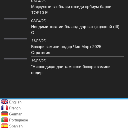
03/04/25
Маҳсулоти глобалии оксиди эрбиум барои
TOP10 E...
02/04/25
Неодими тозагии баланд дар сатҳи ҷаҳонӣ (III)
O...
31/03/25
Бозори замини нодир Чин Март 2025:
Стратегия...
15/03/25
"Нишондиҳандаи тамоюли бозори замини
нодир:...
English
French
German
Portuguese
Spanish