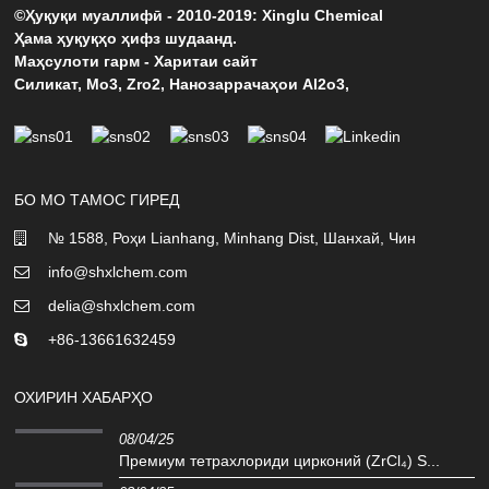
©Ҳуқуқи муаллифӣ - 2010-2019: Xinglu Chemical
Ҳама ҳуқуқҳо ҳифз шудаанд.
Маҳсулоти гарм
-
Харитаи сайт
Силикат
,
Мо3
,
Zro2
,
Нанозаррачаҳои Al2o3
,
БО МО ТАМОС ГИРЕД
№ 1588, Роҳи Lianhang, Minhang Dist, Шанхай, Чин
info@shxlchem.com
delia@shxlchem.com
+86-13661632459
ОХИРИН ХАБАРҲО
08/04/25
Премиум тетрахлориди цирконий (ZrCl₄) S...