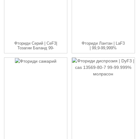
Фториди Серий | CeF3|
Фториди Лантан | LaF3
Тозагии Баланд 99-
| 99,9-99,999%
99,999% ...