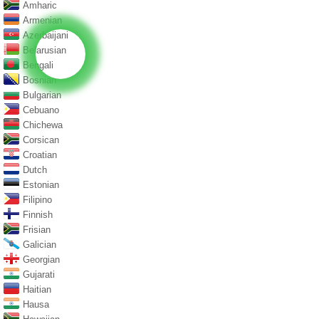
Amharic
Armenian
Azerbaijani
Belarusian
Bengali
Bosnian
Bulgarian
Cebuano
Chichewa
Corsican
Croatian
Dutch
Estonian
Filipino
Finnish
Frisian
Galician
Georgian
Gujarati
Haitian
Hausa