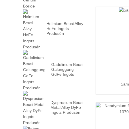
Holmium Beusi Alloy
HoFe Ingots
Produsén
Gadolinium Beusi
Galunggung
GdFe Ingots
Produsén
Sama
Dysprosium Beusi
Metal Alloy DyFe
Ingots Produsén