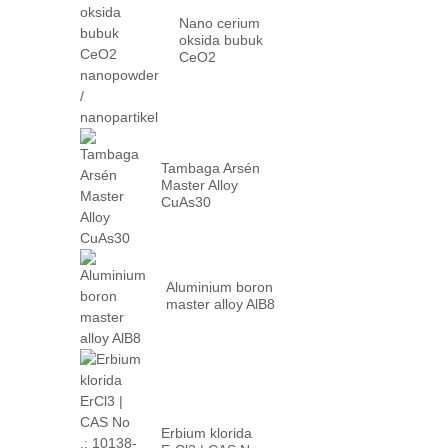
Nano cerium
oksida bubuk
CeO2
nanopowder /
nanopartikel
Tambaga Arsén
Master Alloy
CuAs30
Aluminium boron
master alloy AlB8
Erbium klorida