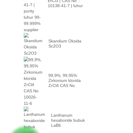
ErCl3 | CAS No .:
10138-41-7 | luhur
p...
Skandium Oksida
Sc2O3
99,9%, 99,95%
Zirkonium klorida
ZrCl4 CAS No
10026-...
Lanthanum
hexaboride bubuk
LaB6