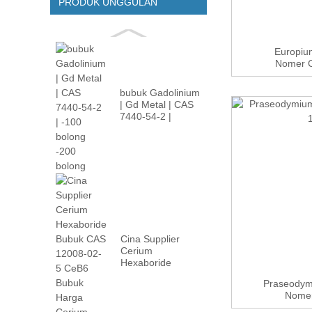
PRODUK UNGGULAN
Europium
Nomer C
bubuk Gadolinium
| Gd Metal | CAS
7440-54-2 |
-100m...
Cina Supplier
Cerium
Hexaboride
Bubuk CAS
Praseodymi
12008-02 ...
Nomer