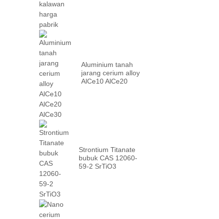
Aluminium tanah
jarang cerium alloy
AlCe10 AlCe20
AlCe30
Strontium Titanate
bubuk CAS 12060-
59-2 SrTiO3