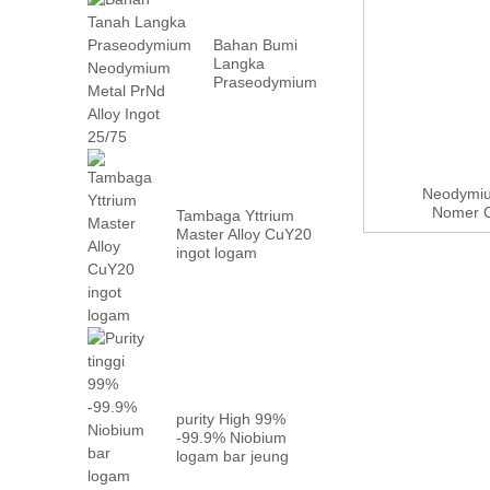
Bahan Bumi
Langka
Praseodymium
Neodymium
Metal PrN...
Neodymiu
Nomer C
Tambaga Yttrium
Master Alloy CuY20
ingot logam
purity High 99%
-99.9% Niobium
logam bar jeung
pabrik ...