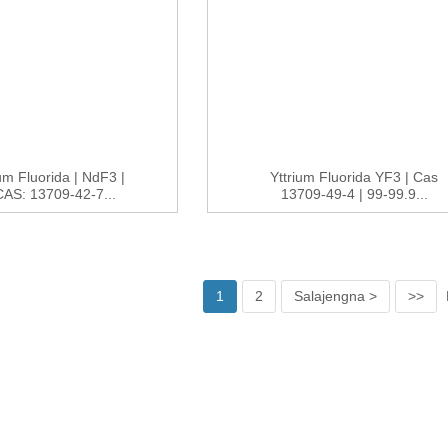
m Fluorida | NdF3 |
Yttrium Fluorida YF3 | Cas
AS: 13709-42-7...
13709-49-4 | 99-99.9...
1
2
Salajengna >
>>