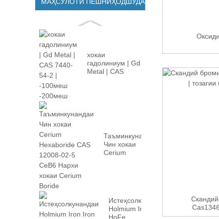
МАҲСУЛОТИ ПЕШНИҲОДШУДА
Оксид
хокаи
гадолиниум | Gd
Metal | CAS
7440-54-2 |
-100м...
Таъминкунандаи
Чин хокаи
Cerium
Hexaboride CAS
12008-02...
Скандий 
Истеҳсолкунандаи
Cas1346
Holmium Iron Iron
HoFe