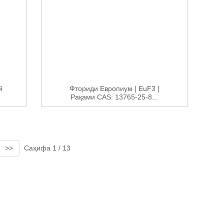
й
Фториди Европиум | EuF3 |
Рақами CAS: 13765-25-8...
>>
Саҳифа 1 / 13