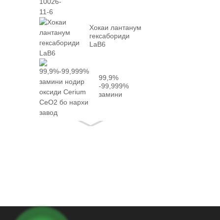
Хокаи лантанум
гексабориди
LaB6
99,9%
-99,999%
замини
нодир
оксиди
Cerium CeO2
бо далел...