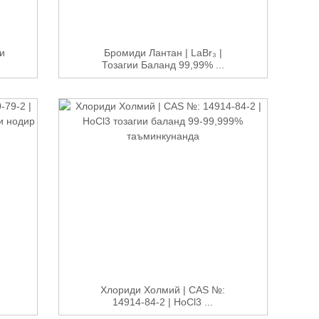
и
Бромиди Лантан | LaBr₃ |
Тозагии Баланд 99,99% ...
Хлориди Холмий | CAS №:
14914-84-2 | HoCl3 ...