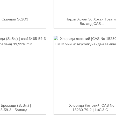
и Скандий Sc2O3
Нархи Хокаи Sc Хокаи Тозаги
Баланд CAS...
Бромиди (ScBr₃) |
Хлориди Лютетий |CAS No
5-59-3 | Баланд...
15230-79-2 | LuCl3 C...