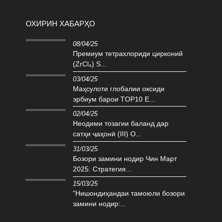
ОХИРИН ХАБАРҲО
08/04/25
Премиум тетрахлориди цирконий
(ZrCl₄) S...
03/04/25
Маҳсулоти глобалии оксиди
эрбиум барои TOP10 E...
02/04/25
Неодими тозагии баланд дар
сатҳи ҷаҳонӣ (III) O...
31/03/25
Бозори замини нодир Чин Март
2025: Стратегия...
15/03/25
"Нишондиҳандаи тамоюли бозори
замини нодир:...