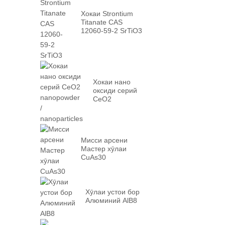
Хокаи Strontium
Titanate CAS
12060-59-2 SrTiO3
Хокаи нано
оксиди серий
CeO2
nanopowder /
nanoparticles
Мисси арсени
Мастер хӯлаи
CuAs30
Хӯлаи устои бор
Алюминий AlB8