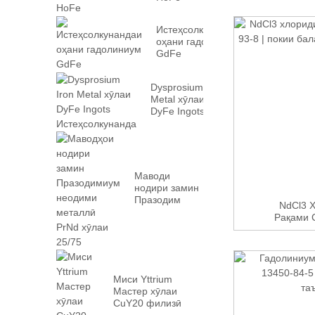
Истеҳсолкунандаи
оҳани гадолиниум
GdFe
Dysprosium Iron
Metal хӯлаи
DyFe Ingots
Истеҳсолкунанда
Маводи
нодири замин
Празодим
NdCl3 
неодими
Рақами C
металлӣ PrN...
Миси Yttrium
Мастер хӯлаи
CuY20 филизӣ