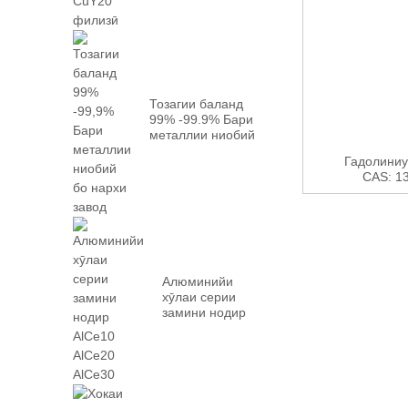
Тозагии баланд
99% -99.9% Бари
металлии ниобий
бо завод ...
Гадолиниу
CAS: 13
Алюминийи
хӯлаи серии
замини нодир
AlCe10 AlCe20
AlCe30