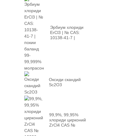
Эрбиум хлориди
ErCl3 | № CAS:
10138-41-7 |
баланд ...
Оксиди скандий
Sc2O3
99,9%, 99,95%
хлориди цирконий
ZrCl4 CAS №
10026-...