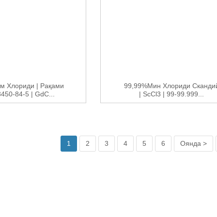
м Хлориди | Рақами
99,99%мин Хлориди Сканди
450-84-5 | GdC...
| ScCl3 | 99-99.999...
1
2
3
4
5
6
Оянда >