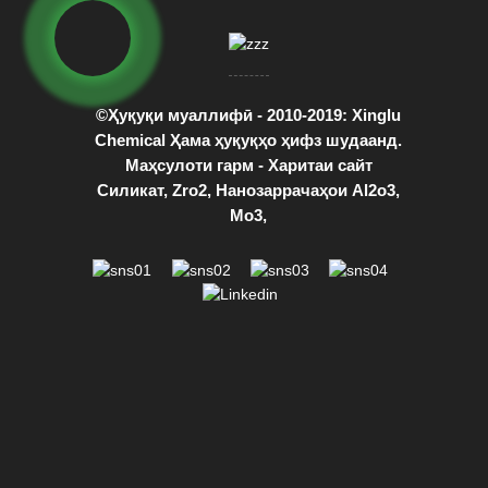
©Ҳуқуқи муаллифӣ - 2010-2019: Xinglu
Chemical Ҳама ҳуқуқҳо ҳифз шудаанд.
Маҳсулоти гарм
-
Харитаи сайт
Силикат
,
Zro2
,
Нанозаррачаҳои Al2o3
,
Мо3
,