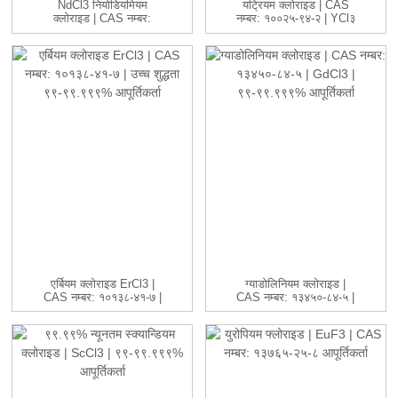
NdCl3 नियोडियमियम
यट्रियम क्लोराइड | CAS
क्लोराइड | CAS नम्बर:
नम्बर: १००२५-९४-२ | YCl३
१००२४-९३-८ ...
...
एर्बियम क्लोराइड ErCl3 |
ग्याडोलिनियम क्लोराइड |
CAS नम्बर: १०१३८-४१-७ |
CAS नम्बर: १३४५०-८४-५ |
H...
GdC...