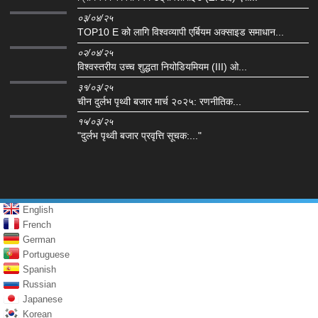
०३/०४/२५
TOP10 E को लागि विश्वव्यापी एर्बियम अक्साइड समाधान...
०२/०४/२५
विश्वस्तरीय उच्च शुद्धता नियोडियमियम (III) ओ...
३१/०३/२५
चीन दुर्लभ पृथ्वी बजार मार्च २०२५: रणनीतिक...
१५/०३/२५
"दुर्लभ पृथ्वी बजार प्रवृत्ति सूचक:..."
English
French
German
Portuguese
Spanish
Russian
Japanese
Korean