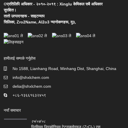
©प्रतिलिपि अधिकार - २०१०-२०१९ : Xinglu केमिकल सबै अधिकार
सुरक्षित।
तातो उत्पादनहरू
-
साइटम्याप
सिलिका
,
Zro2Name
,
Al2o3 न्यानोकणहरू
,
मु३
,
हामीलाई सम्पर्क गर्नुहोस
No 1588, Lianhang Road, Minhang Dist, Shanghai, China
info@shxlchem.com
delia@shxlchem.com
+८६-१३६६१६३२४५९
नयाँ समाचार
२५/०४/०८
प्रिमियम जिरकोनियम टेट्राक्लोराइड (ZrCl₄) एस...