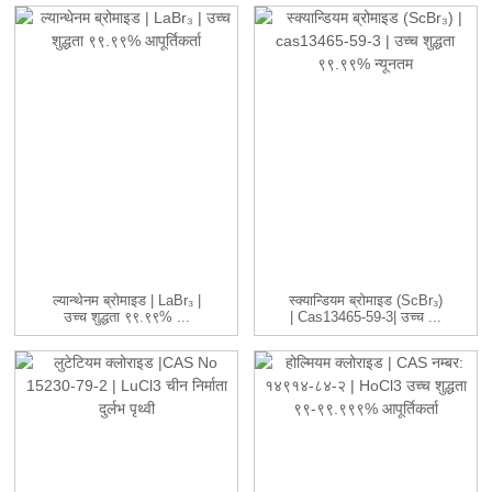
ल्यान्थेनम ब्रोमाइड | LaBr₃ |
स्क्यान्डियम ब्रोमाइड (ScBr₃)
उच्च शुद्धता ९९.९९% ...
| Cas13465-59-3| उच्च ...