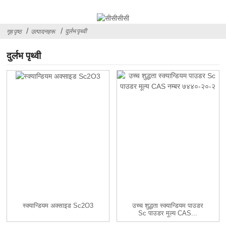
दुर्लभ पृथ्वी
गृह पृष्ठ
उत्पादनहरू
दुर्लभ पृथ्वी
स्क्यान्डियम अक्साइड Sc2O3
उच्च शुद्धता स्क्यान्डियम पाउडर
Sc पाउडर मूल्य CAS...