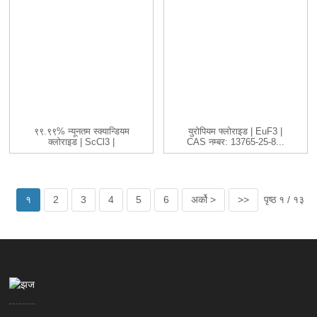
९९.९९% न्यूनतम स्क्यान्डियम
युरोपियम फ्लोराइड | EuF3 |
क्लोराइड | ScCl3 |
CAS नम्बर: 13765-25-8...
९९-९९.९९९...
१
2
3
4
5
6
अर्को >
>>
पृष्ठ १ / १३