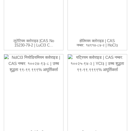
लुटेटियम क्लोराइड |CAS No
होल्मियम क्लोराइड | CAS
15230-79-2 | LuCl3 C...
नम्बर: १४९१४-८४-२ | HoCl३
...