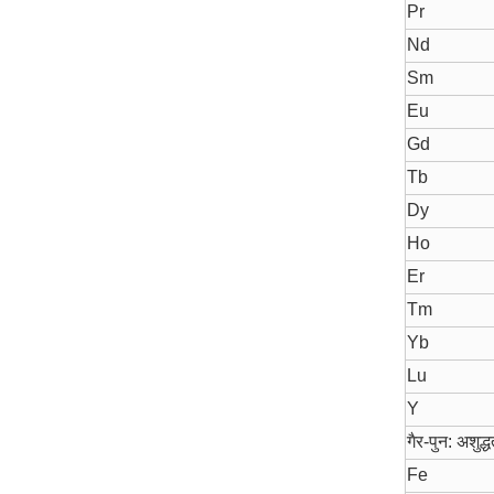
Pr
Nd
Sm
Eu
Gd
Tb
Dy
Ho
Er
Tm
Yb
Lu
Y
गैर-पुन: अशु
Fe