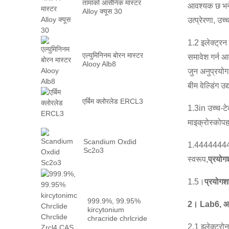
तामाको आर्सेनिक मास्टर
आवश्यक छ भने
Alloy क्यूस 30
उत्प्रेरणा, उ
1.2 इलेक्ट्रन 
एल्युमिनिनम बोरन मास्टर
समावेश गर्न 
Alooy Alb8
जुन अनुप्रयोग
बीम वेल्डिंग 
एर्बिम क्लोरलेड ERCL3
1.3in उच्च-टेक
माइक्रोस्कोपह
Scandium Oxdid
1.44444444400
Sc2o3
स्वरूप,
प्रयोग
1.5।
प्रयोगश
999.9%, 99.95%
2। Lab6, आधु
kircytonium
chracride chrlcride
2.1 इलेक्ट्रो
chrlc4 क्यास कुनै