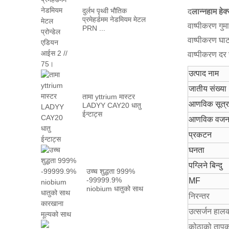
दुर्लभ पृथ्वी भौतिक
द
लान्नहाम हेक्
प्रमेहर्डमम नेडमियम मेटल
वाष्पीकरण गुम
PRN ...
वाष्पीकरण घा
वाष्पीकरण दर 
उत्पाद नाम
जातीय संख्या
तामा yttrium मास्टर
आणविक सूत्
LADYY CAY20 धातु
ईन्टाट्स
आणविक वज
प्रकटन
घनता
पग्लिने बिन्दु
उच्च शुद्धता 999%
-99999.9%
MF
niobium धातुको साथ
निरन्तर
कारखानाको साथ ...
उत्सर्जन हाल
कोठाको तापक्