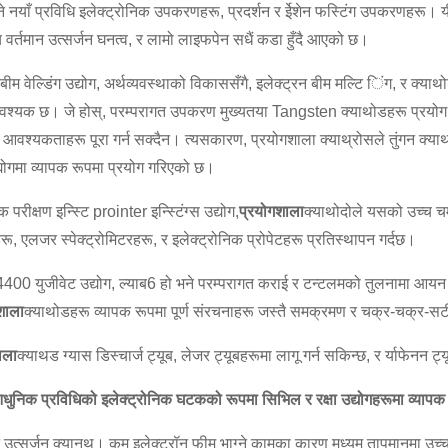
 नयाँ प्रविधि इलेक्ट्रोनिक उपकरणहरू, प्रदर्शन र ईेशेन फस्टिंग उपकरणहरू। 
च्च वर्तमान उत्सर्जन घनत्व, र लामो लाइफपेन सधैं कडा हुँदै आएको छ।
बीम वेल्डिंग उद्योग, अर्थव्यवस्थाको विकाससँगै, इलेक्ट्रन बीम मल्टि िंग, र क्या
आवश्यक छ। जे होस्, परम्परागत उपकरण मुख्यतया Tangsten क्याथोडहरू प्रयोग 
 आवश्यकताहरू पूरा गर्न सक्दैन। त्यसकारण, प्रयोगशाला क्याथ्रोसले तुंगन क्
उद्योगमा व्यापक रूपमा प्रयोग गरिएको छ।
 परीक्षण इन्स्टि prointer इन्स्टिंग्स उद्योग,
प्रयोगशाला
क्याथोदोले यसको उच्च च
रू, एलजर स्पेक्ट्रोमिटरहरू, र इलेक्ट्रोनिक प्रोपेटहरू प्रतिस्थापन गर्दछ।
 युजीवेट उद्योग, ल्याब6 हो भने परम्परागत कराई र टन्टलमको तुलनामा आयन ब्रह
शाला
क्याथोडहरू व्यापक रूपमा पूर्ण संरचनाहरू जस्तै समक्रमण र चक्र-चक्र-सर
ाला
क्याथड ग्यास डिस्चार्ज ट्यूब, लेजर ट्यूबहरूमा लागू गर्न सकिन्छ, र र्याफेनन ट्य
निक प्रविधिको इलेक्ट्रोनिक घटकको रूपमा सिभिल र रक्षा उद्योगहरूमा व्यापक 
न उत्सर्जन क्यानथ। कम इलेक्ट्रॉन फीम भाग्ने कामका कारण मध्यम तापमानमा उच्चतम 