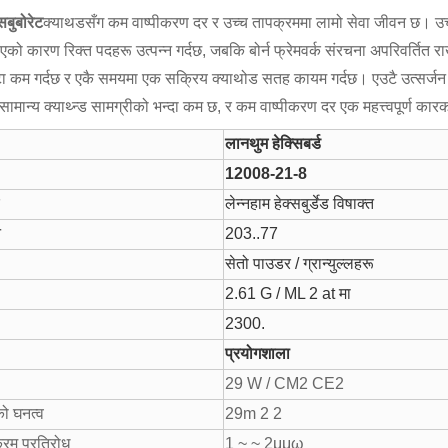
सबुबोरेट
क्याथडसँग कम वाष्पीकरण दर र उच्च तापक्रममा लामो सेवा जीवन छ। उच्च त
ाएको कारण रिक्त पदहरू उत्पन्न गर्दछ, जबकि बोर्न फ्रेमवर्क संरचना अपरिवर्तित र
टा कम गर्दछ र एकै समयमा एक सक्रिय क्याथोड सतह कायम गर्दछ। एउटै उत्सर्जन व
सामान्य क्याथ्न्ड सामग्रीको भन्दा कम छ, र कम वाष्पीकरण दर एक महत्त्वपूर्ण का
लानथुम हेक्सिबर्ड
12008-21-8
र
लेन्नहाम हेक्सबुर्डेड विषाक्त
न
203..77
सेतो पाउडर / ग्रान्युल्लहरू
2.61 G / ML 2 at मा
2300.
प्रयोगशाला
29 W / CM2 CE2
को घनत्व
29m 2 2
रम प्रतिरोध
1 ~ ~ 2μμω