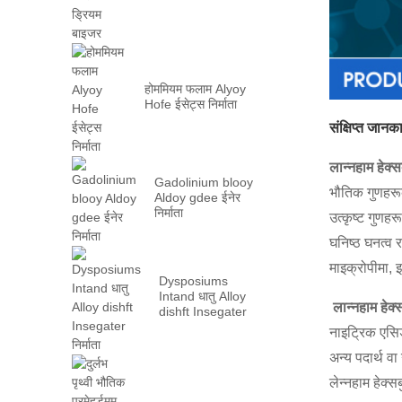
होममियम फलाम Alyoy
Hofe ईसेट्स निर्माता
संक्षिप्त जानक
लान्नहाम हेक्स
Gadolinium blooy
भौतिक गुणहरूक
Aldoy gdee ईनेर
निर्माता
उत्कृष्ट गुणहर
घनिष्ठ घनत्व 
माइक्रोपीमा, इ
Dysposiums
Intand धातु Alloy
लान्नहाम हेक्
dishft Insegater
निर्माता
नाइट्रिक एसिड
अन्य पदार्थ वा
लेन्नहाम हेक्