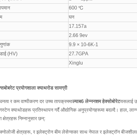
ापमान
600 ℃
रम
घन
17.157a
2.66 9ev
गुणांक
9.9 × 10-6K-1
डाई (HV)
27.7GPA
Xinglu
क्सिबोबरेट प्रयोगशाला क्याथरोड सामग्री
घनत्व र कम वाष्पीकरण दर उच्च तापक्रममा
ल्याब6 लेन्ननशम हेक्सोबोरेट
यसलाई उच्
स्टेन क्याथोडहरू प्रतिस्थापन गर्दै औद्योगिक अनुप्रयोगहरूमा बदल्दै। हाल, लान
 क्षेत्रहरू निम्नानुसार छन्:
टेक्नोलोजी क्षेत्रहरू, र इलेक्ट्रोन बीम लेसेन्सका साथ नेपाल र इलेक्ट्रॉन बीजशी