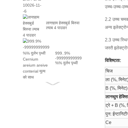
10026-...
उच्च-उच्च-उच्
2.2 उच्च चमक 
लान्तहाम हेक्सबुर्ड बिरुवा
अन्य इलेक्ट्र
ल्याब 4 पाउडर
2.3 उच्च स्थि
जस्तै इलेक्ट्र
999..9%
-99999999999
विशिष्टता:
%% दुर्लभ पृथ्वी
Cernium
चिज
areium at2
तथ्यको साथ ...
ला (%, मिनेट
B (%, मिनेट)
लानथुम हेक्सि
ट्रे + B (%, 
पुन: ईन्टान
Ce