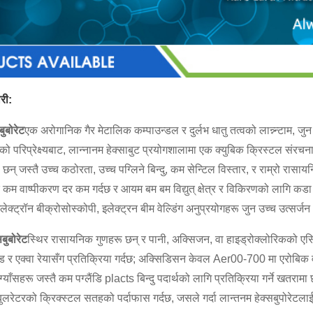
ारी:
बुबोरेट
एक अरोगानिक गैर मेटालिक कम्पाउन्डल र दुर्लभ धातु तत्वको लान्न्न्टाम,
ो परिप्रेक्ष्यबाट, लान्नानम हेक्साबुट प्रयोगशालामा एक क्युबिक क्रिस्टल संरचना
ू छन् जस्तै उच्च कठोरता, उच्च पग्लिने बिन्दु, कम सेन्टिल विस्तार, र राम्रो रा
र कम वाष्पीकरण दर कम गर्दछ र आयम बम बम विद्युत् क्षेत्र र विकिरणको लागि कडा
लेक्ट्रॉन बीक्रोसोस्कोपी, इलेक्ट्रन बीम वेल्डिंग अनुप्रयोगहरू जुन उच्च उत्सर्ज
सबुबोरेट
स्थिर रासायनिक गुणहरू छन् र पानी, अक्सिजन, वा हाइड्रोक्लोरिकको एस
 र एक्वा रेयासँग प्रतिक्रिया गर्दछ; अक्सिडिसन केवल Aer00-700 मा एरोबिक व
 ग्याँसहरू जस्तै कम पग्लैंडि placts बिन्दु पदार्थको लागि प्रतिक्रिया गर्ने खतराम
सबुलरेटरको क्रिक्स्टल सतहको पर्दाफास गर्दछ, जसले गर्दा लान्तनम हेक्सबुपोरेटला