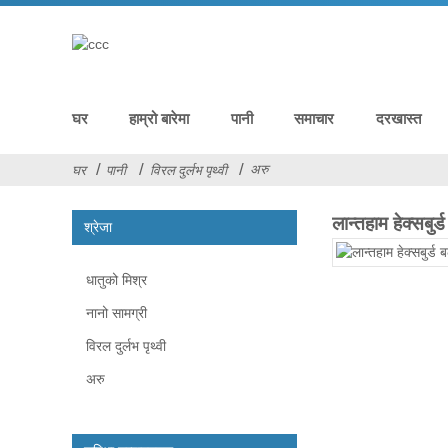
घर
हाम्रो बारेमा
पानी
समाचार
दरखास्त
अरु
घर
पानी
विरल दुर्लभ पृथ्वी
लान्तहाम हेक्सबुर
श्रेजा
धातुको मिश्र
नानो सामग्री
विरल दुर्लभ पृथ्वी
अरु