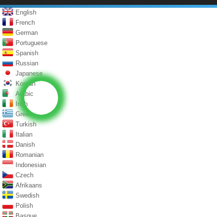
English
French
German
Portuguese
Spanish
Russian
Japanese
Korean
Arabic
Irish
Greek
Turkish
Italian
Danish
Romanian
Indonesian
Czech
Afrikaans
Swedish
Polish
Basque