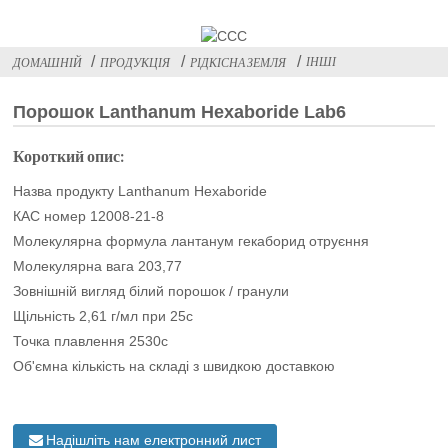
ІНШІ
ДОМАШНІЙ
ПРОДУКЦІЯ
РІДКІСНА ЗЕМЛЯ
Порошок Lanthanum Hexaboride Lab6
Короткий опис:
Назва продукту Lanthanum Hexaboride
КАС номер 12008-21-8
Молекулярна формула лантанум гекаборид отруєння
Молекулярна вага 203,77
Зовнішній вигляд білий порошок / гранули
Щільність 2,61 г/мл при 25с
Точка плавлення 2530c
Об'ємна кількість на складі з швидкою доставкою
Надішліть нам електронний лист