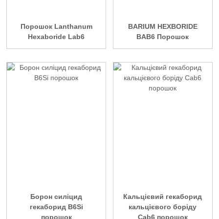
Порошок Lanthanum
BARIUM HEXBORIDE
Hexaboride Lab6
BAB6 Порошок
Борон силіцид
Кальцієвий гекаборид
гекаборид B6Si
кальцієвого боріду
порошок
Cab6 порошок