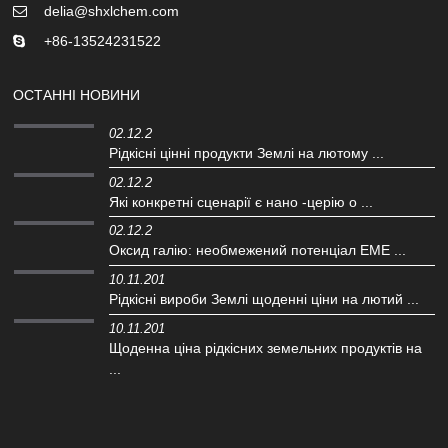
delia@shxlchem.com
+86-13524231522
ОСТАННІ НОВИНИ
02.12.2
Рідкісні цінні продукти Землі на лютому ...
02.12.2
Які конкретні сценарії є нано -церію o ...
02.12.2
Оксид галію: необмежений потенціал EME ...
10.11.201
Рідкісні вироби Землі щоденні ціни на лютий ...
10.11.201
Щоденна ціна рідкісних земельних продуктів на
...