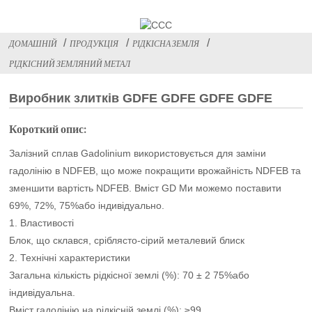
ДОМАШНІЙ
ПРОДУКЦІЯ
РІДКІСНА ЗЕМЛЯ
РІДКІСНИЙ ЗЕМЛЯНИЙ МЕТАЛ
Виробник злитків GDFE GDFE GDFE GDFE
Короткий опис:
Залізний сплав Gadolinium використовується для заміни
гадолінію в NDFEB, що може покращити врожайність NDFEB та
зменшити вартість NDFEB. Вміст GD Ми можемо поставити
69%, 72%, 75%або індивідуально.
1. Властивості
Блок, що склався, сріблясто-сірий металевий блиск
2. Технічні характеристики
Загальна кількість рідкісної землі (%): 70 ± 2 75%або
індивідуальна.
Вміст гадолінію на рідкісній землі (%): ≥99