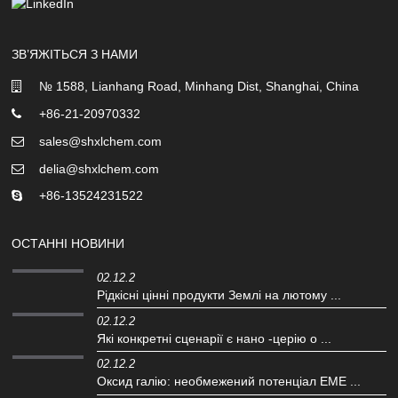
ЗВ’ЯЖІТЬСЯ З НАМИ
№ 1588, Lianhang Road, Minhang Dist, Shanghai, China
+86-21-20970332
sales@shxlchem.com
delia@shxlchem.com
+86-13524231522
ОСТАННІ НОВИНИ
02.12.2
Рідкісні цінні продукти Землі на лютому ...
02.12.2
Які конкретні сценарії є нано -церію o ...
02.12.2
Оксид галію: необмежений потенціал EME ...