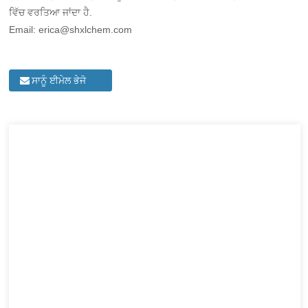
ਵਿੱਚ ਵਰਤਿਆ ਜਾਂਦਾ ਹੈ.
Email: erica@shxlchem.com
ਸਾਨੂੰ ਈਮੇਲ ਭੇਜੋ