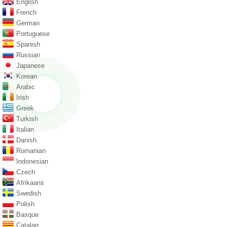
English
French
German
Portuguese
Spanish
Russian
Japanese
Korean
Arabic
Irish
Greek
Turkish
Italian
Danish
Romanian
Indonesian
Czech
Afrikaans
Swedish
Polish
Basque
Catalan