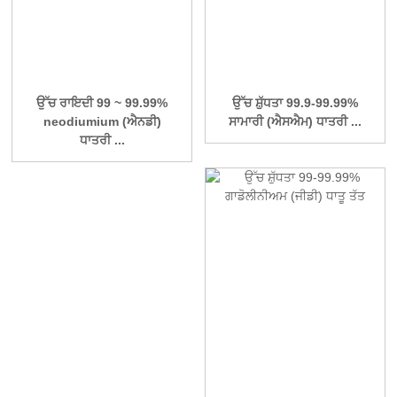
ਉੱਚ ਰਾਇਦੀ 99 ~ 99.99%
ਉੱਚ ਸ਼ੁੱਧਤਾ 99.9-99.99%
neodiumium (ਐਨਡੀ)
ਸਾਮਾਰੀ (ਐਸਐਮ) ਧਾਤਰੀ ...
ਧਾਤਰੀ ...