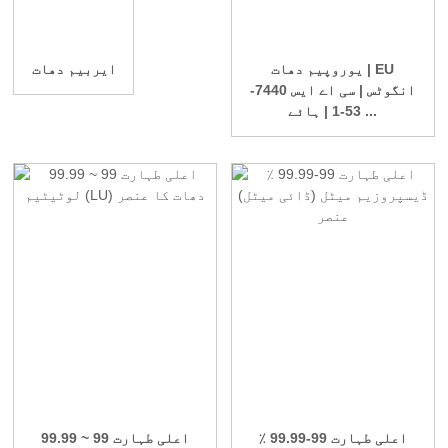
یوروپیم دھات | EU
ایربیم دھات
انگوٹس | سی اے ایس 7440-
53-1 | ہائے ...
اعلی طہارت 99-99.99 ٪
اعلی طہارت 99 ~ 99.99