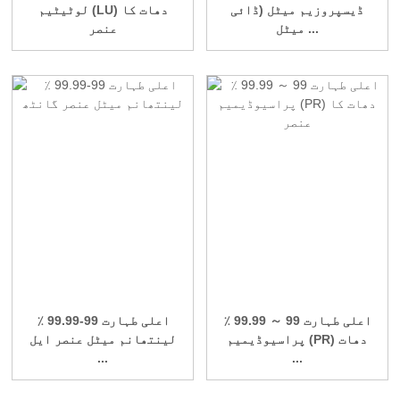
ڈیسپروزیم میٹل (ڈائی
لوٹیٹیم (LU) دھات کا
میٹل ...
عنصر
اعلی طہارت 99 ～ 99.99 ٪
اعلی طہارت 99-99.99 ٪
پراسیوڈیمیم (PR) دھات
لینتھانم میٹل عنصر ایل
...
...