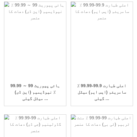
اعلی طہارت 99.9-99.99 ٪
ہائی پیوریٹ 99 ～ 99.99
سامریئم (ایس ایم) میٹل
٪ نیوڈیمیم (این ڈی)
گیلی ...
میٹل گیلی ...