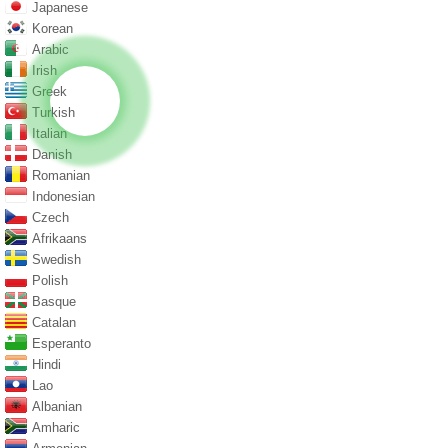
Japanese
Korean
Arabic
Irish
Greek
Turkish
Italian
Danish
Romanian
Indonesian
Czech
Afrikaans
Swedish
Polish
Basque
Catalan
Esperanto
Hindi
Lao
Albanian
Amharic