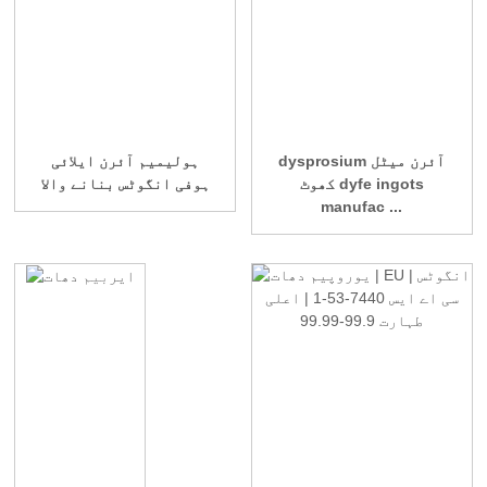
dysprosium آئرن میٹل
ہولیمیم آئرن ایلائی
کھوٹ dyfe ingots
ہوفی انگوٹس بنانے والا
manufac ...