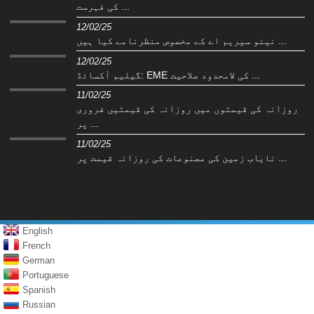
کی فہرست ...
12/02/25
نینو سیریم اے کے مخصوص منظرنامے کیا ہیں ...
12/02/25
گیلیم آکسائڈ: EME کی لامحدود صلاحیت ...
11/02/25
روزانہ کی قیمتوں میں روزانہ کی قیمتیں فروری
پر ...
11/02/25
نایاب زمین کی مصنوعات کی روزانہ قیمت پر ...
English
French
German
Portuguese
Spanish
Russian