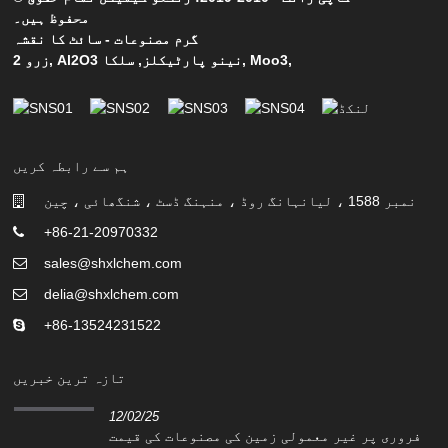
محفوظ ہیں۔
گرم مصنوعات
-
سائٹ کا نقشہ
,
Moo3
,
Al2O3 نینو پارٹیکلز
,
سلکا
,
زرو 2
ہم سے رابطہ کریں
نمبر 1588 ، لیانہانگ روڈ ، منہنگ ڈسٹ ، شنگھائی ، چین
+86-21-20970332
sales@shxlchem.com
delia@shxlchem.com
+86-13524231522
تازہ ترین خبریں
12/02/25
فروری پر غیر معمولی زمین کی مصنوعات کی قیمت