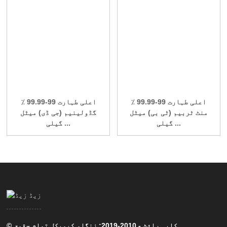
اعلی طہارت 99-99.99 ٪
اعلی طہارت 99-99.99 ٪
منٹ ٹربیم (ٹی بی) میٹل
گڈولینیم (جی ڈی) میٹل
گیلی ...
گیلی ...
© کاپی رائٹ - 2010-2019: زنگلو کیمیکل تمام حقوق