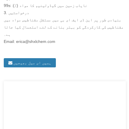
نایاب زمین میں گیڈولینیم کا مواد (٪): ≥99
3. درخواستیں
بنیادی طور پر این ڈی ایف ای بی میں مستقل مقناطیس مواد میں
مقناطیس کی کارکردگی کو بہتر بنانے کے لئے استعمال کیا جاتا
ہے۔
Email: erica@shxlchem.com
ہمیں ای میل بھیجیں