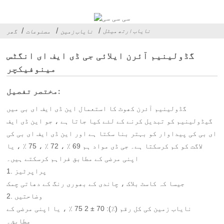
نایاب ارتھ میٹل
نایاب زمین
مصنوعات
گھر
گڈولینیم آئرن ایلائی جی ڈی ایف ای انگٹس
مینوفیکچر
مختصر تفصیل:
گڈولینیم آئرن کھوٹ کا استعمال این ڈی ایف ای بی میں
گیڈولینیم کو تبدیل کرنے کے لئے کیا جاتا ہے ، جو این ڈی ایف
ای بی کی پیداوار کو بہتر بنا سکتا ہے اور این ڈی ایف ای بی کی
لاگت کو کم کرسکتا ہے۔ جی ڈی مواد ہم 69 ٪ ، 72 ٪ ، 75 ٪ ، یا
اپنی مرضی کے مطابق فراہم کرسکتے ہیں۔
1. پراپرٹیز
جیسا کہ کاسٹ بلاک ، چاندی کے بھوری رنگ کے دھاتی چمک
2. وضاحتیں
نایاب زمین کی کل رقم (٪): 70 ± 2 75 ٪ ، یا اپنی مرضی کے
مطابق۔