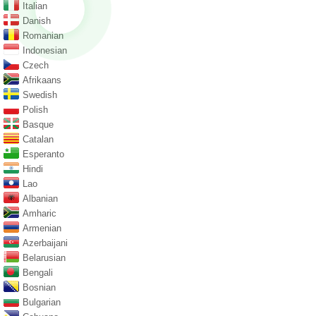
Italian
Danish
Romanian
Indonesian
Czech
Afrikaans
Swedish
Polish
Basque
Catalan
Esperanto
Hindi
Lao
Albanian
Amharic
Armenian
Azerbaijani
Belarusian
Bengali
Bosnian
Bulgarian