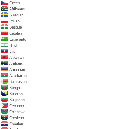
Czech
Afrikaans
Swedish
Polish
Basque
Catalan
Esperanto
Hindi
Lao
Albanian
Amharic
Armenian
Azerbaijani
Belarusian
Bengali
Bosnian
Bulgarian
Cebuano
Chichewa
Corsican
Croatian