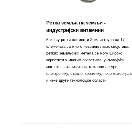
Ретка земља на земљи -
индустријски витамини
Како су ретки елементи Земље група од 17
елемената са много незаменљивих својстава,
ретких земаљских метала се могу широко
користити у многим областима, укључујући
магнете, катализатори, металне легуре,
електронику, стакло, керамику, нове материјал
и неке друге технолошке области.