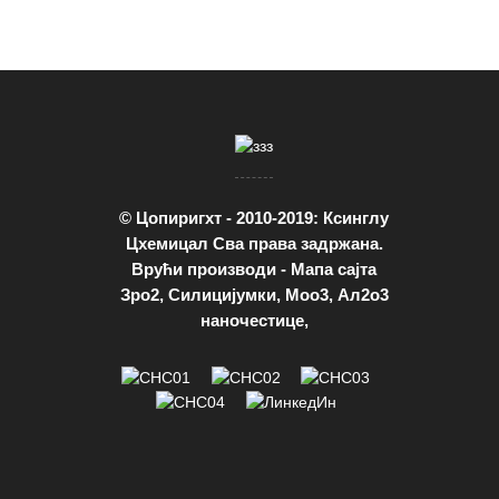
© Цопиригхт - 2010-2019: Ксинглу
Цхемицал Сва права задржана.
Врући производи
-
Мапа сајта
Зро2
,
Силицијумки
,
Моо3
,
Ал2о3
наночестице
,