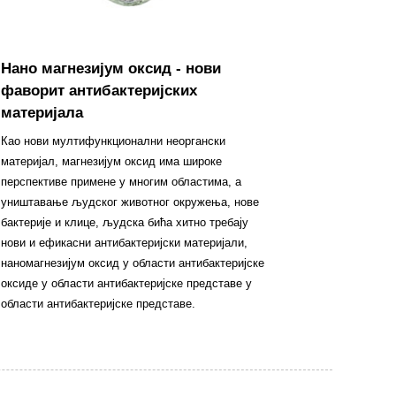
Нано магнезијум оксид - нови
фаворит антибактеријских
материјала
Као нови мултифункционални неоргански
материјал, магнезијум оксид има широке
перспективе примене у многим областима, а
уништавање људског животног окружења, нове
бактерије и клице, људска бића хитно требају
нови и ефикасни антибактеријски материјали,
наномагнезијум оксид у области антибактеријске
оксиде у области антибактеријске представе у
области антибактеријске представе.