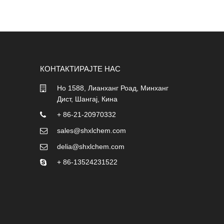
КОНТАКТИРАЈТЕ НАС
Но 1588, Лианханг Роад, Минханг
Дист, Шангај, Кина
+ 86-21-20970332
sales@shxlchem.com
delia@shxlchem.com
+ 86-13524231522