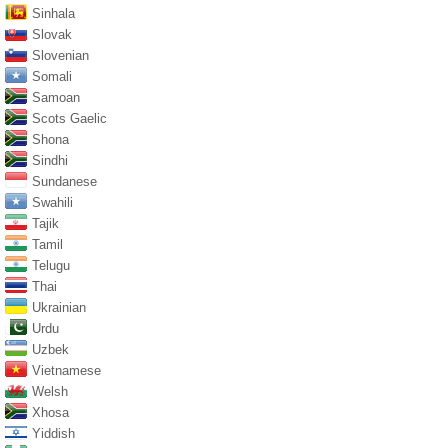
Sinhala
Slovak
Slovenian
Somali
Samoan
Scots Gaelic
Shona
Sindhi
Sundanese
Swahili
Tajik
Tamil
Telugu
Thai
Ukrainian
Urdu
Uzbek
Vietnamese
Welsh
Xhosa
Yiddish