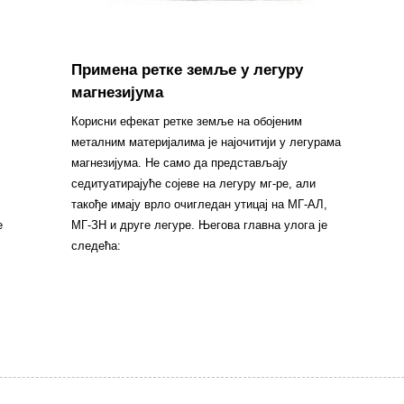
Примена ретке земље у легуру
магнезијума
Корисни ефекат ретке земље на обојеним
металним материјалима је најочитији у легурама
магнезијума. Не само да представљају
седитуатирајуће сојеве на легуру мг-ре, али
такође имају врло очигледан утицај на МГ-АЛ,
е
МГ-ЗН и друге легуре. Његова главна улога је
следећа: