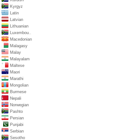
Kyrgyz
Latin
Latvian
Lithuanian
Luxembou..
Macedonian
Malagasy
Malay
Malayalam
Maltese
Maori
Marathi
Mongolian
Burmese
Nepali
Norwegian
Pashto
Persian
Punjabi
Serbian
Sesotho