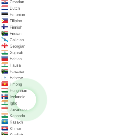
Croatian
Dutch
Estonian
Filipino
Finnish
Frisian
Galician
Georgian
Gujarati
Haitian
Hausa
Hawaiian
Hebrew
Hmong
Hungarian
Icelandic
Igbo
Javanese
Kannada
Kazakh
Khmer
Kurdish