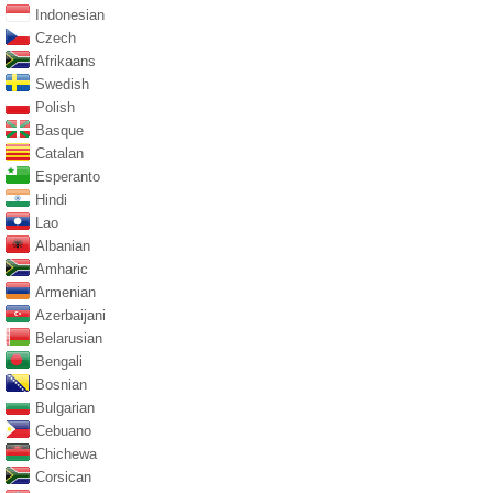
Indonesian
Czech
Afrikaans
Swedish
Polish
Basque
Catalan
Esperanto
Hindi
Lao
Albanian
Amharic
Armenian
Azerbaijani
Belarusian
Bengali
Bosnian
Bulgarian
Cebuano
Chichewa
Corsican