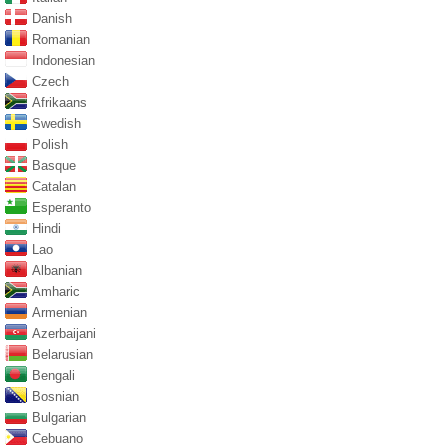
Danish
Romanian
Indonesian
Czech
Afrikaans
Swedish
Polish
Basque
Catalan
Esperanto
Hindi
Lao
Albanian
Amharic
Armenian
Azerbaijani
Belarusian
Bengali
Bosnian
Bulgarian
Cebuano