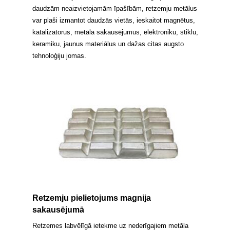
daudzām neaizvietojamām īpašībām, retzemju metālus
var plaši izmantot daudzās vietās, ieskaitot magnētus,
katalizatorus, metāla sakausējumus, elektroniku, stiklu,
keramiku, jaunus materiālus un dažas citas augsto
tehnoloģiju jomas.
Retzemju pielietojums magnija
sakausējumā
Retzemes labvēlīgā ietekme uz nederīgajiem metāla