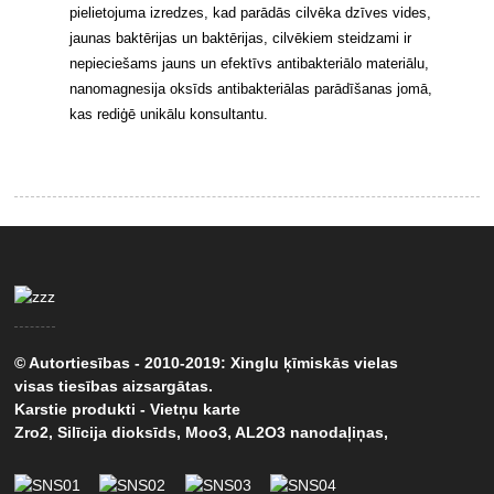
pielietojuma izredzes, kad parādās cilvēka dzīves vides,
jaunas baktērijas un baktērijas, cilvēkiem steidzami ir
nepieciešams jauns un efektīvs antibakteriālo materiālu,
nanomagnesija oksīds antibakteriālas parādīšanas jomā,
kas rediģē unikālu konsultantu.
© Autortiesības - 2010-2019: Xinglu ķīmiskās vielas
visas tiesības aizsargātas.
Karstie produkti
-
Vietņu karte
Zro2
,
Silīcija dioksīds
,
Moo3
,
AL2O3 nanodaļiņas
,