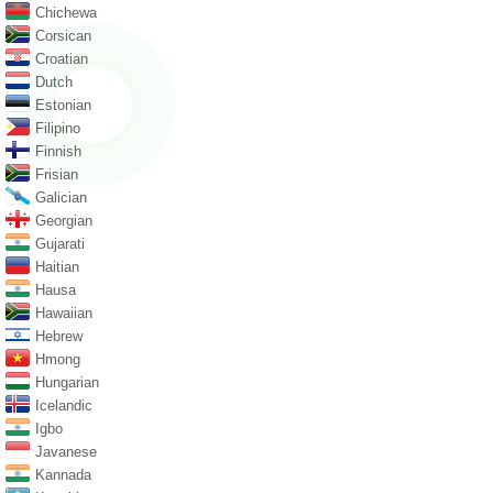
Chichewa
Corsican
Croatian
Dutch
Estonian
Filipino
Finnish
Frisian
Galician
Georgian
Gujarati
Haitian
Hausa
Hawaiian
Hebrew
Hmong
Hungarian
Icelandic
Igbo
Javanese
Kannada