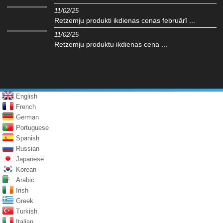
11/02/25
Retzemju produkti ikdienas cenas februārī ...
11/02/25
Retzemju produktu ikdienas cena ...
English
French
German
Portuguese
Spanish
Russian
Japanese
Korean
Arabic
Irish
Greek
Turkish
Italian