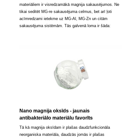
materiāliem ir visredzamākā magnija sakausējumos. Ne
tikai seditēt MG-re sakausējuma celmus, bet arī ļoti
acīmredzami ietekme uz MG-Al, MG-Zn un citām
sakausējuma sistēmām. Tās galvenā loma ir šāda:
Nano magnija oksīds - jaunais
antibakteriālo materiālu favorīts
Tā kā magnija oksīdam ir plašas daudzfunkcionāla
neorganiska materiāla, daudzās jomās ir plašas