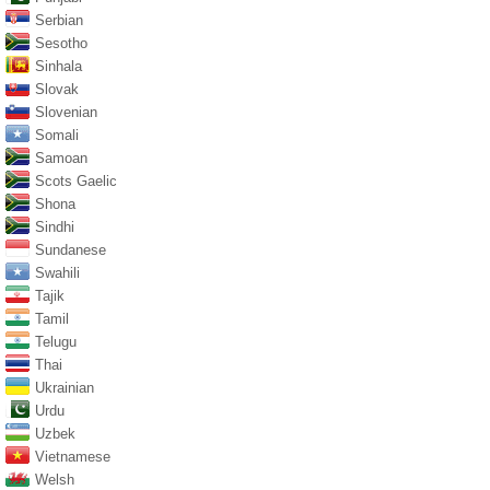
Serbian
Sesotho
Sinhala
Slovak
Slovenian
Somali
Samoan
Scots Gaelic
Shona
Sindhi
Sundanese
Swahili
Tajik
Tamil
Telugu
Thai
Ukrainian
Urdu
Uzbek
Vietnamese
Welsh