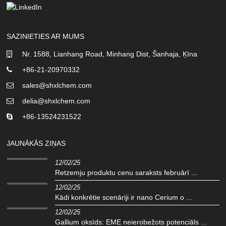
SAZINIETIES AR MUMS
Nr. 1588, Lianhang Road, Minhang Dist, Šanhaja, Ķīna
+86-21-20970332
sales@shxlchem.com
delia@shxlchem.com
+86-13524231522
JAUNĀKĀS ZIŅAS
12/02/25
Retzemju produktu cenu saraksts februārī ...
12/02/25
Kādi konkrētie scenāriji ir nano Cerium o ...
12/02/25
Gallium oksīds: EME neierobežots potenciāls ...